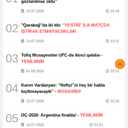
gözlənilməz oldu”
31.07.2026
16:26
02
"Qarabağ"da iki itki:
"VESTRİ" İLƏ MATÇDA
İŞTİRAK ETMƏYƏCƏKLƏR
13.07.2026
14:37
03
Tofiq Musayevdən UFC-də ikinci qələbə -
YENİLƏNİB
01.08.2026
20:52
04
Karen Vardanyan: “Neftçi”ni heç bir halda
kiçiltməyəcəyik” -
MÜSAHİBƏ
22.07.2026
22:26
05
DÇ-2026: Argentina finalda! -
YENİLƏNİB
16.07.2026
01:01