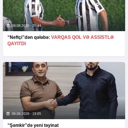
08.08.2026 - 20:44
“Neftçi”dən qələbə:
VARQAS QOL VƏ ASSİSTLƏ
QAYITDI
08.08.2026 - 19:05
“Şəmkir”də yeni təyinat