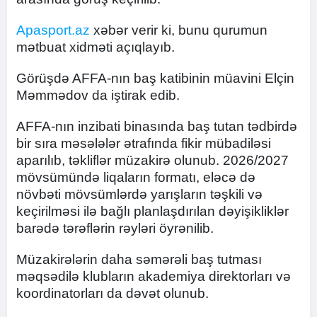
Apasport.az
xəbər verir ki, bunu qurumun
mətbuat xidməti açıqlayıb.
Görüşdə AFFA-nın baş katibinin müavini Elçin
Məmmədov da iştirak edib.
AFFA-nın inzibati binasında baş tutan tədbirdə
bir sıra məsələlər ətrafında fikir mübadiləsi
aparılıb, təkliflər müzakirə olunub. 2026/2027
mövsümündə liqaların formatı, eləcə də
növbəti mövsümlərdə yarışların təşkili və
keçirilməsi ilə bağlı planlaşdırılan dəyişikliklər
barədə tərəflərin rəyləri öyrənilib.
Müzakirələrin daha səmərəli baş tutması
məqsədilə klubların akademiya direktorları və
koordinatorları da dəvət olunub.