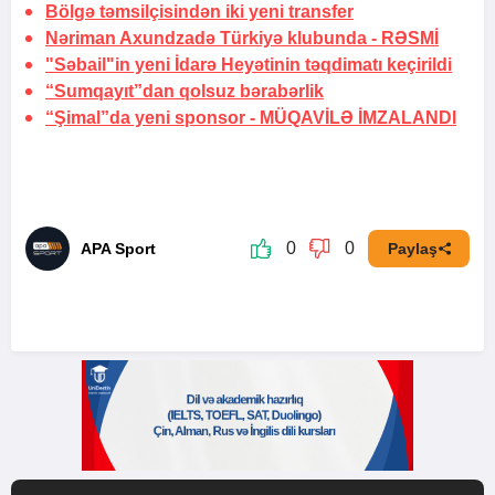
Bölgə təmsilçisindən iki yeni transfer
Nəriman Axundzadə Türkiyə klubunda -
RƏSMİ
"Səbail"in yeni İdarə Heyətinin təqdimatı keçirildi
“Sumqayıt”dan qolsuz bərabərlik
“Şimal”da yeni sponsor -
MÜQAVİLƏ İMZALANDI
0
0
APA Sport
Paylaş