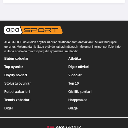
APA GROUP daxil olan saytlar uzerlər tərəfindən tam dəstəklənir. Müəllif hüquqları
qorunur. Məlumatdan istifadə etdikdə istinad mütləqdir. Məlumat internet səhifələrində
istifadə edildikdə müvafiq keçidin qoyulması mütləqdir.
Bütün xəbərlər
Atletika
Top oyunlar
Digər növləri
Döyüş növləri
Videolar
Stolüstü oyunlar
Top 10
Futbol xəbərləri
Gizlilik şərtləri
Tennis xəbərləri
Haqqımızda
Digər
Əlaqə