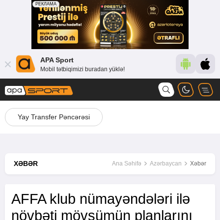
APA Sport
Mobil tətbiqimizi buradan yüklə!
Yay Transfer Pəncərəsi
XƏBƏR
Ana Səhifə
Azərbaycan
Xəbər
AFFA klub nümayəndələri ilə
növbəti mövsümün planlarını