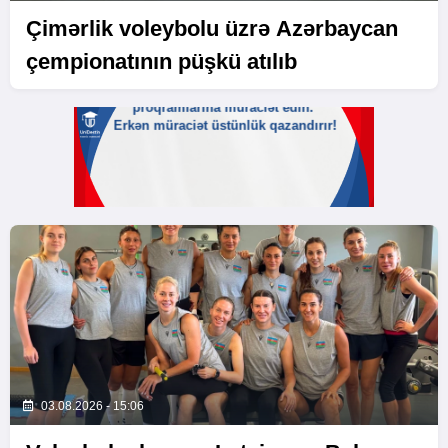
Çimərlik voleybolu üzrə Azərbaycan
çempionatının püşkü atılıb
03.08.2026 - 15:06