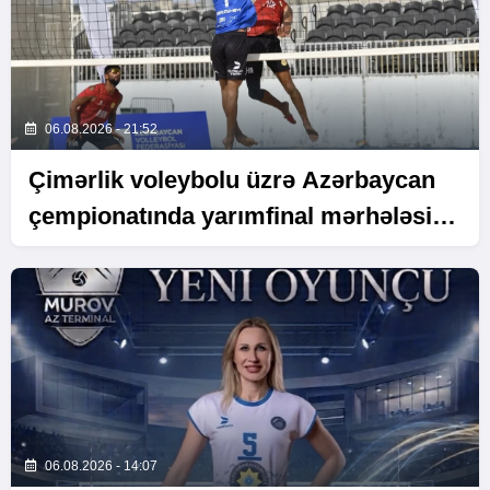
06.08.2026 - 21:52
Çimərlik voleybolu üzrə Azərbaycan
çempionatında yarımfinal mərhələsi
başa çatıb
06.08.2026 - 14:07