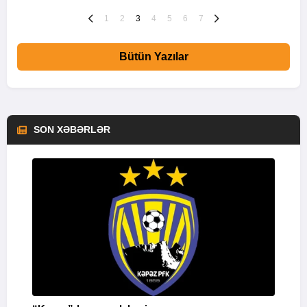
1
2
3
4
5
6
7
Bütün Yazılar
SON XƏBƏRLƏR