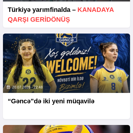
Türkiyə yarımfinalda –
KANADAYA
QARŞI GERIDÖNÜŞ
20.07.2026 - 22:48
“Gəncə”də iki yeni müqavilə