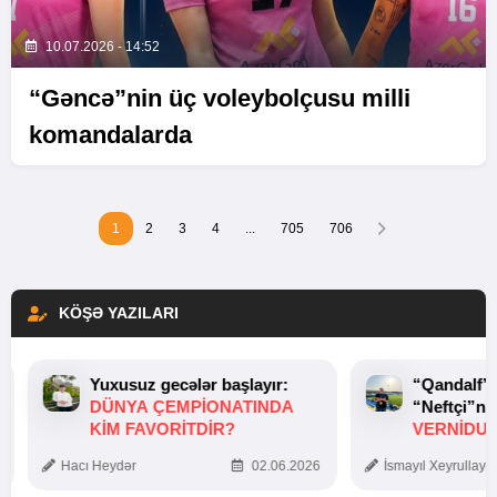
10.07.2026 - 14:52
“Gəncə”nin üç voleybolçusu milli
komandalarda
1
2
3
4
...
705
706
KÖŞƏ YAZILARI
Yuxusuz gecələr başlayır:
“Qandalf”
DÜNYA ÇEMPIONATINDA
“Neftçi”ni
KIM FAVORITDIR?
VERNİDUB
TOXUNUŞ
Hacı Heydər
02.06.2026
İsmayıl Xeyrullaye