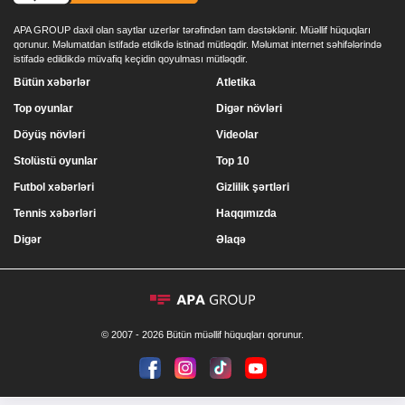
APA GROUP daxil olan saytlar uzerlər tərəfindən tam dəstəklənir. Müəllif hüquqları
qorunur. Məlumatdan istifadə etdikdə istinad mütləqdir. Məlumat internet səhifələrində
istifadə edildikdə müvafiq keçidin qoyulması mütləqdir.
Bütün xəbərlər
Atletika
Top oyunlar
Digər növləri
Döyüş növləri
Videolar
Stolüstü oyunlar
Top 10
Futbol xəbərləri
Gizlilik şərtləri
Tennis xəbərləri
Haqqımızda
Digər
Əlaqə
© 2007 - 2026 Bütün müəllif hüquqları qorunur.