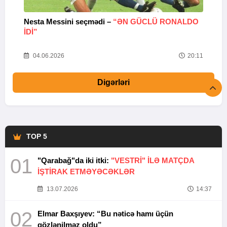
Nesta Messini seçmədi –
“ƏN GÜCLÜ RONALDO
“
IDI”
V
20
04.06.2026
20:11
Digərləri
TOP 5
01
"Qarabağ"da iki itki:
"VESTRİ" İLƏ MATÇDA
İŞTİRAK ETMƏYƏCƏKLƏR
13.07.2026
14:37
02
Elmar Baxşıyev: “Bu nəticə hamı üçün
gözlənilməz oldu”