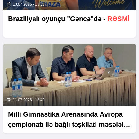
13.07.2026 - 13:33
Braziliyalı oyunçu "Gəncə"də -
RƏSMİ
11.07.2026 - 13:49
Milli Gimnastika Arenasında Avropa
çempionatı ilə bağlı təşkilati məsələlər
müzakirə edilib