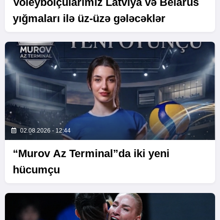
Voleybolçularımız Latviya və Belarus
yığmaları ilə üz-üzə gələcəklər
02.08.2026 - 12:44
“Murov Az Terminal”da iki yeni
hücumçu