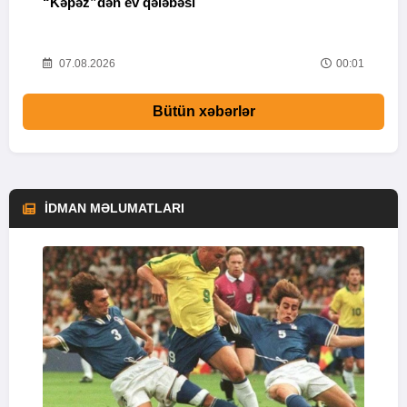
“Kəpəz”dən ev qələbəsi
Q
i
52
07.08.2026
00:01
Bütün xəbərlər
İDMAN MƏLUMATLARI