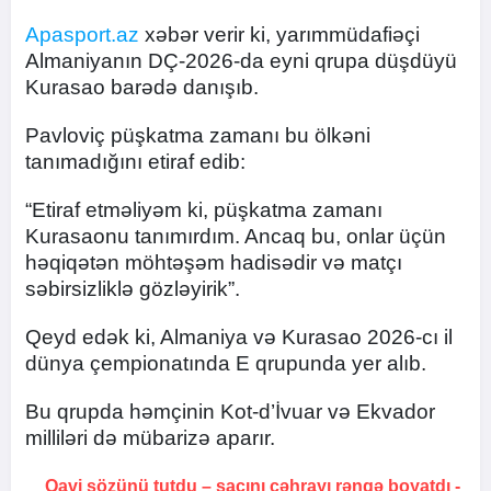
Apasport.az
xəbər verir ki, yarımmüdafiəçi
Almaniyanın DÇ-2026-da eyni qrupa düşdüyü
Kurasao barədə danışıb.
Pavloviç püşkatma zamanı bu ölkəni
tanımadığını etiraf edib:
“Etiraf etməliyəm ki, püşkatma zamanı
Kurasaonu tanımırdım. Ancaq bu, onlar üçün
həqiqətən möhtəşəm hadisədir və matçı
səbirsizliklə gözləyirik”.
Qeyd edək ki, Almaniya və Kurasao 2026-cı il
dünya çempionatında E qrupunda yer alıb.
Bu qrupda həmçinin Kot-d’İvuar və Ekvador
milliləri də mübarizə aparır.
Qavi sözünü tutdu –
saçını çəhrayı rəngə boyatdı
-