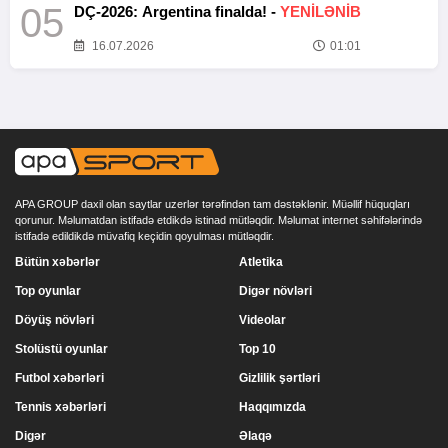
05
DÇ-2026: Argentina finalda! -
YENİLƏNİB
16.07.2026
01:01
APA GROUP daxil olan saytlar uzerlər tərəfindən tam dəstəklənir. Müəllif hüquqları
qorunur. Məlumatdan istifadə etdikdə istinad mütləqdir. Məlumat internet səhifələrində
istifadə edildikdə müvafiq keçidin qoyulması mütləqdir.
Bütün xəbərlər
Atletika
Top oyunlar
Digər növləri
Döyüş növləri
Videolar
Stolüstü oyunlar
Top 10
Futbol xəbərləri
Gizlilik şərtləri
Tennis xəbərləri
Haqqımızda
Digər
Əlaqə