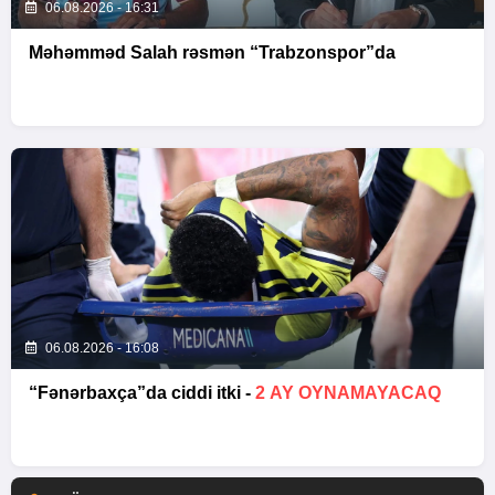
06.08.2026 - 16:31
Məhəmməd Salah rəsmən “Trabzonspor”da
06.08.2026 - 16:08
“Fənərbaxça”da ciddi itki -
2 AY OYNAMAYACAQ