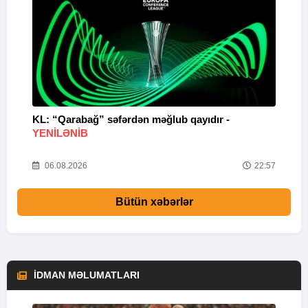
KL: “Qarabağ” səfərdən məğlub qayıdır -
K
YENİLƏNİB
Y
40
06.08.2026
22:57
Bütün xəbərlər
İDMAN MƏLUMATLARI