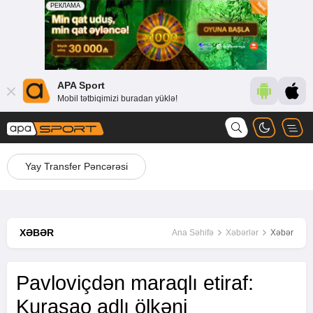
APA Sport
Mobil tətbiqimizi buradan yüklə!
Yay Transfer Pəncərəsi
XƏBƏR
Ana Səhifə
Xəbərlər
Xəbər
Pavloviçdən maraqlı etiraf:
Kurasao adlı ölkəni