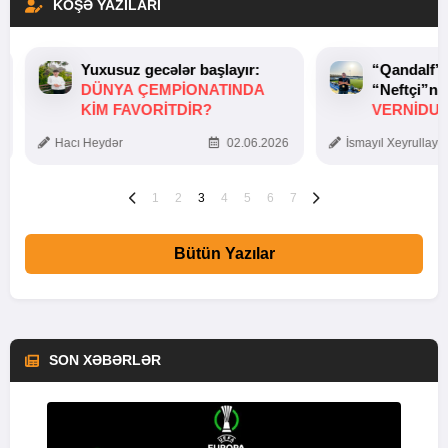
KÖŞƏ YAZILARI
Yuxusuz gecələr başlayır:
“Qandalf”
DÜNYA ÇEMPIONATINDA
“Neftçi”ni
KIM FAVORITDIR?
VERNİDUB
TOXUNUŞ
Hacı Heydər
02.06.2026
İsmayıl Xeyrullaye
1
2
3
4
5
6
7
Bütün Yazılar
SON XƏBƏRLƏR