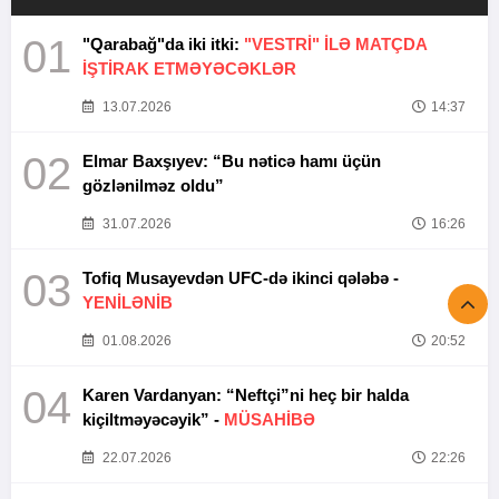
01
"Qarabağ"da iki itki:
"VESTRİ" İLƏ MATÇDA
İŞTİRAK ETMƏYƏCƏKLƏR
13.07.2026
14:37
02
Elmar Baxşıyev: “Bu nəticə hamı üçün
gözlənilməz oldu”
31.07.2026
16:26
03
Tofiq Musayevdən UFC-də ikinci qələbə -
YENİLƏNİB
01.08.2026
20:52
04
Karen Vardanyan: “Neftçi”ni heç bir halda
kiçiltməyəcəyik” -
MÜSAHİBƏ
22.07.2026
22:26