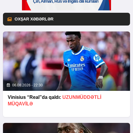
OXŞAR XƏBƏRLƏR
06.08.2026 - 22:30
Vinisius “Real”da qaldı:
UZUNMÜDDƏTLİ
MÜQAVİLƏ