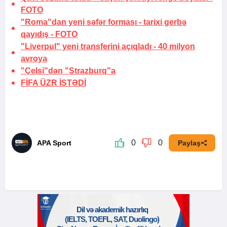
FOTO
"Roma"dan yeni səfər forması -
tarixi gerbə
qayıdış
-
FOTO
"Liverpul" yeni transferini açıqladı -
40 milyon
avroya
"Çelsi"dən "Strazburq"a
FİFA
ÜZR İSTƏDİ
0
0
APA Sport
Paylaş