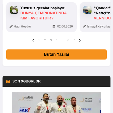
Yuxusuz gecələr başlayır:
“Qandalf”
DÜNYA ÇEMPIONATINDA
“Neftçi”ni
KIM FAVORITDIR?
VERNİDUB
TOXUNUŞ
Hacı Heydər
02.06.2026
İsmayıl Xeyrullaye
1
2
3
4
5
6
7
Bütün Yazılar
SON XƏBƏRLƏR