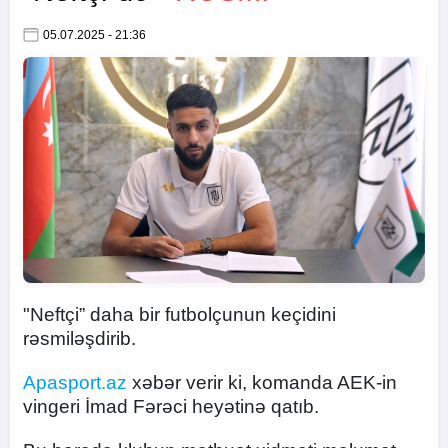
05.07.2025 - 21:36
"Neftçi” daha bir futbolçunun keçidini
rəsmiləşdirib.
Apasport.az
xəbər verir ki, komanda AEK-in
vingeri İmad Fərəci heyətinə qatıb.