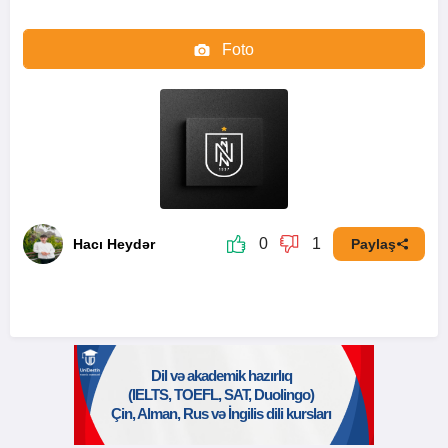
Foto
Video
0
1
Hacı Heydər
Paylaş