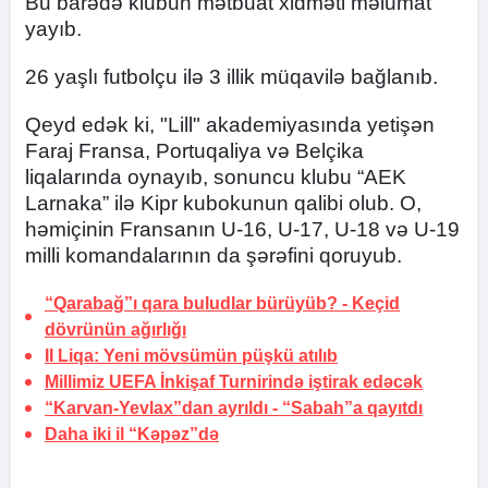
Bu barədə klubun mətbuat xidməti məlumat
yayıb.
26 yaşlı futbolçu ilə 3 illik müqavilə bağlanıb.
Qeyd edək ki, "Lill" akademiyasında yetişən
Faraj Fransa, Portuqaliya və Belçika
liqalarında oynayıb, sonuncu klubu “AEK
Larnaka” ilə Kipr kubokunun qalibi olub. O,
həmiçinin Fransanın U-16, U-17, U-18 və U-19
milli komandalarının da şərəfini qoruyub.
“Qarabağ”ı qara buludlar bürüyüb? -
Keçid
dövrünün ağırlığı
II Liqa: Yeni mövsümün püşkü atılıb
Millimiz UEFA İnkişaf Turnirində iştirak edəcək
“Karvan-Yevlax”dan ayrıldı -
“Sabah”a qayıtdı
Daha iki il “Kəpəz”də