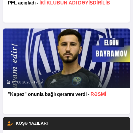
PFL açıqladı -
İKİ KLUBUN ADI DƏYİŞDİRİLİB
05.08.2026 - 17:39
"Kəpəz" onunla bağlı qərarını verdi -
RƏSMİ
KÖŞƏ YAZILARI