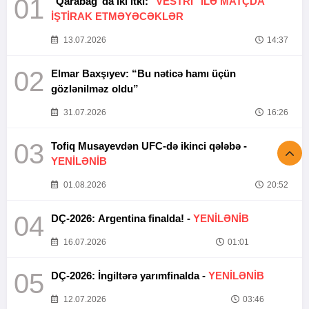
01
"Qarabağ"da iki itki:
"VESTRİ" İLƏ MATÇDA
İŞTİRAK ETMƏYƏCƏKLƏR
13.07.2026
14:37
02
Elmar Baxşıyev: “Bu nəticə hamı üçün
gözlənilməz oldu”
31.07.2026
16:26
03
Tofiq Musayevdən UFC-də ikinci qələbə -
YENİLƏNİB
01.08.2026
20:52
04
DÇ-2026: Argentina finalda! -
YENİLƏNİB
16.07.2026
01:01
05
DÇ-2026: İngiltərə yarımfinalda -
YENİLƏNİB
12.07.2026
03:46