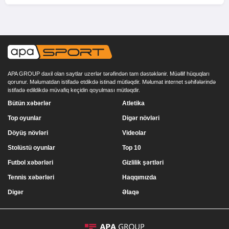
APA GROUP daxil olan saytlar uzerlər tərəfindən tam dəstəklənir. Müəllif hüquqları
qorunur. Məlumatdan istifadə etdikdə istinad mütləqdir. Məlumat internet səhifələrində
istifadə edildikdə müvafiq keçidin qoyulması mütləqdir.
Bütün xəbərlər
Atletika
Top oyunlar
Digər növləri
Döyüş növləri
Videolar
Stolüstü oyunlar
Top 10
Futbol xəbərləri
Gizlilik şərtləri
Tennis xəbərləri
Haqqımızda
Digər
Əlaqə