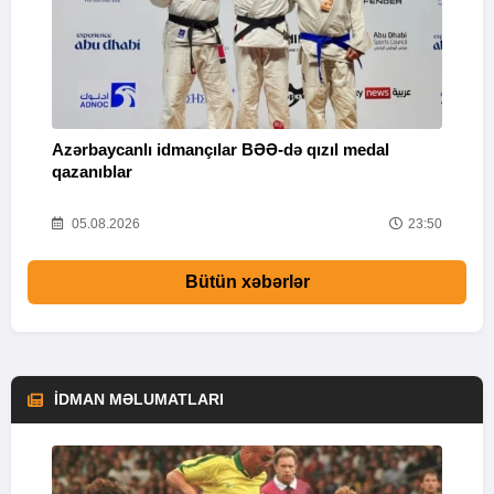
Azərbaycanlı idmançılar BƏƏ-də qızıl medal
Ç
qazanıblar
Y
01
05.08.2026
23:50
Bütün xəbərlər
İDMAN MƏLUMATLARI