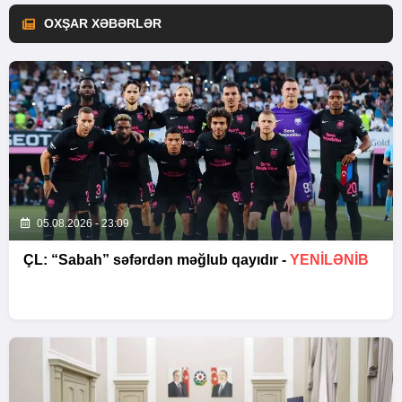
OXŞAR XƏBƏRLƏR
05.08.2026 - 23:09
ÇL: “Sabah” səfərdən məğlub qayıdır -
YENİLƏNİB