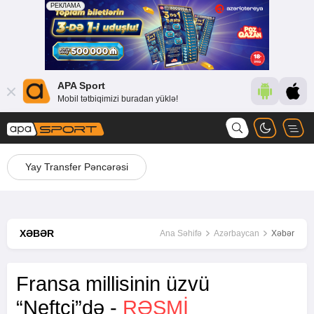
APA Sport
Mobil tətbiqimizi buradan yüklə!
Yay Transfer Pəncərəsi
XƏBƏR
Ana Səhifə
Azərbaycan
Xəbər
Fransa millisinin üzvü
“Neftçi”də -
RƏSMİ