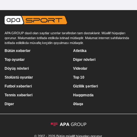
APA GROUP daxil olan saytlar uzerlər tərəfindən tam dəstəklənir. Müəllif hüquqları
qorunur. Məlumatdan istifadə etdikdə istinad mütləqdir. Məlumat internet səhifələrində
istifadə edildikdə müvafiq keçidin qoyulması mütləqdir.
Bütün xəbərlər
Atletika
Top oyunlar
Digər növləri
Döyüş növləri
Videolar
Stolüstü oyunlar
Top 10
Futbol xəbərləri
Gizlilik şərtləri
Tennis xəbərləri
Haqqımızda
Digər
Əlaqə
© 2007 - 2026 Bütün müəllif hüquqları qorunur.