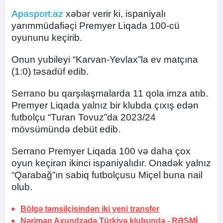
Apasport.az
xəbər verir ki, ispaniyalı
yarımmüdafiəçi Premyer Liqada 100-cü
oyununu keçirib.
Onun yubileyi “Karvan-Yevlax”la ev matçına
(1:0) təsadüf edib.
Serrano bu qarşılaşmalarda 11 qola imza atıb.
Premyer Liqada yalnız bir klubda çıxış edən
futbolçu “Turan Tovuz”da 2023/24
mövsümündə debüt edib.
Serrano Premyer Liqada 100 və daha çox
oyun keçirən ikinci ispaniyalıdır. Onadək yalnız
“Qarabağ”ın sabiq futbolçusu Miçel buna nail
olub.
Bölgə təmsilçisindən iki yeni transfer
Nəriman Axundzadə Türkiyə klubunda -
RƏSMİ