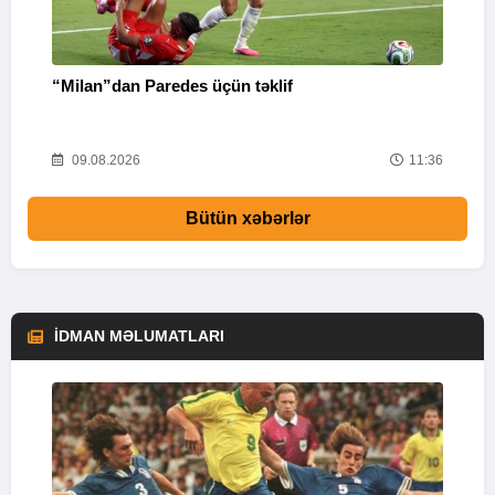
“Milan”dan Paredes üçün təklif
M
53
09.08.2026
11:36
Bütün xəbərlər
İDMAN MƏLUMATLARI