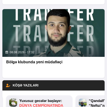
08.08.2026 - 17:32
Bölgə klubunda yeni müdafiəçi
KÖŞƏ YAZILARI
Yuxusuz gecələr başlayır:
“Qandalf”
DÜNYA ÇEMPIONATINDA
“Neftçi”ni