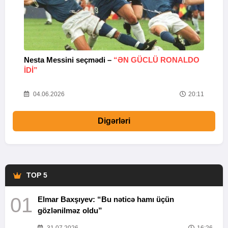
Nesta Messini seçmədi –
“ƏN GÜCLÜ RONALDO
“
IDI”
V
20
04.06.2026
20:11
Digərləri
TOP 5
01
Elmar Baxşıyev: “Bu nəticə hamı üçün
gözlənilməz oldu”