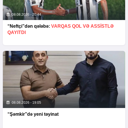
08.08.2026 - 20:44
“Neftçi”dən qələbə:
VARQAS QOL VƏ ASSİSTLƏ
QAYITDI
08.08.2026 - 19:05
“Şəmkir”də yeni təyinat