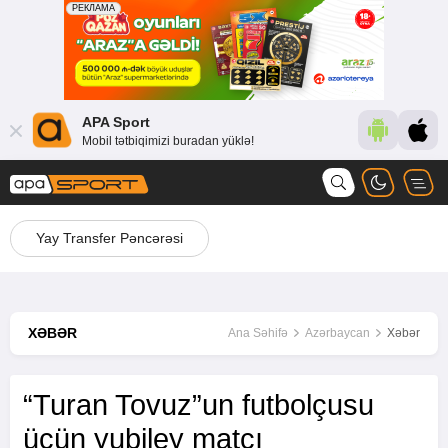
APA Sport
Mobil tətbiqimizi buradan yüklə!
Yay Transfer Pəncərəsi
XƏBƏR
Ana Səhifə
Azərbaycan
Xəbər
“Turan Tovuz”un futbolçusu
üçün yubiley matçı