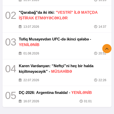
31.07.2026
16:26
02
"Qarabağ"da iki itki:
"VESTRİ" İLƏ MATÇDA
İŞTİRAK ETMƏYƏCƏKLƏR
13.07.2026
14:37
03
Tofiq Musayevdən UFC-də ikinci qələbə -
YENİLƏNİB
01.08.2026
20:52
04
Karen Vardanyan: “Neftçi”ni heç bir halda
kiçiltməyəcəyik” -
MÜSAHİBƏ
22.07.2026
22:26
05
DÇ-2026: Argentina finalda! -
YENİLƏNİB
16.07.2026
01:01