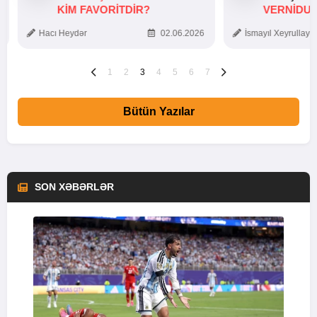
KIM FAVORITDIR?
VERNİDUB
TOXUNUŞ
Hacı Heydər
02.06.2026
İsmayıl Xeyrullaye
1
2
3
4
5
6
7
Bütün Yazılar
SON XƏBƏRLƏR