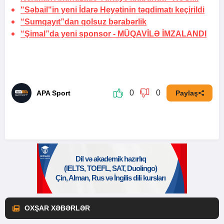
"Səbail"in yeni İdarə Heyətinin təqdimatı keçirildi
“Sumqayıt”dan qolsuz bərabərlik
“Şimal”da yeni sponsor -
MÜQAVİLƏ İMZALANDI
0
0
APA Sport
Paylaş
OXŞAR XƏBƏRLƏR