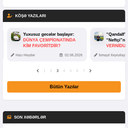
KÖŞƏ YAZILARI
Yuxusuz gecələr başlayır:
“Qandalf”
DÜNYA ÇEMPIONATINDA
“Neftçi”ni
KIM FAVORITDIR?
VERNİDUB
TOXUNUŞ
Hacı Heydər
02.06.2026
İsmayıl Xeyrullaye
1
2
3
4
5
6
7
Bütün Yazılar
SON XƏBƏRLƏR