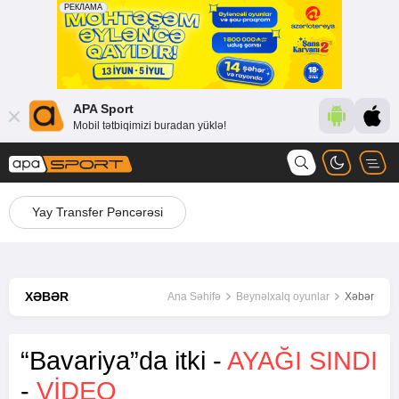
APA Sport
Mobil tətbiqimizi buradan yüklə!
Yay Transfer Pəncərəsi
XƏBƏR
Ana Səhifə
Beynəlxalq oyunlar
Xəbər
“Bavariya”da itki -
AYAĞI SINDI
-
VİDEO