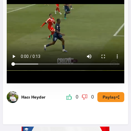
0
0
Hacı Heydər
Paylaş