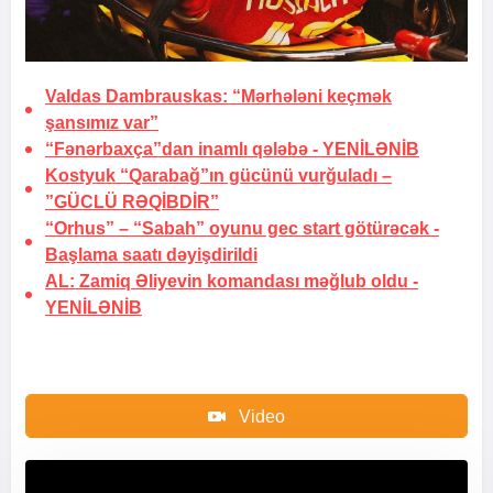
Valdas Dambrauskas: “Mərhələni keçmək
şansımız var”
“Fənərbaxça”dan inamlı qələbə -
YENİLƏNİB
Kostyuk “Qarabağ”ın gücünü vurğuladı –
”GÜCLÜ RƏQİBDİR”
“Orhus” – “Sabah” oyunu gec start götürəcək -
Başlama saatı dəyişdirildi
AL: Zamiq Əliyevin komandası məğlub oldu -
YENİLƏNİB
Video