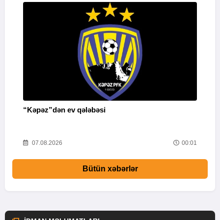
“Kəpəz”dən ev qələbəsi
Q
i
52
07.08.2026
00:01
Bütün xəbərlər