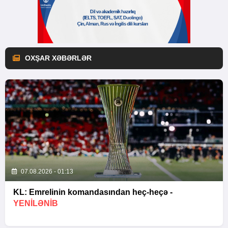
OXŞAR XƏBƏRLƏR
07.08.2026 - 01:13
KL: Emrelinin komandasından heç-heçə -
YENİLƏNİB