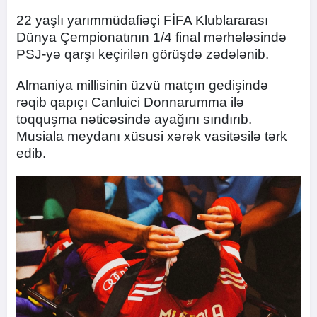
22 yaşlı yarımmüdafiəçi FİFA Klublararası
Dünya Çempionatının 1/4 final mərhələsində
PSJ-yə qarşı keçirilən görüşdə zədələnib.
Almaniya millisinin üzvü matçın gedişində
rəqib qapıçı Canluici Donnarumma ilə
toqquşma nəticəsində ayağını sındırıb.
Musiala meydanı xüsusi xərək vasitəsilə tərk
edib.