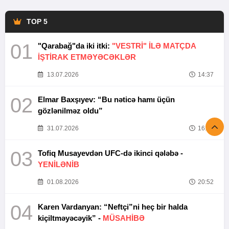
TOP 5
01
"Qarabağ"da iki itki:
"VESTRİ" İLƏ MATÇDA
İŞTİRAK ETMƏYƏCƏKLƏR
13.07.2026
14:37
02
Elmar Baxşıyev: “Bu nəticə hamı üçün
gözlənilməz oldu”
31.07.2026
16:26
03
Tofiq Musayevdən UFC-də ikinci qələbə -
YENİLƏNİB
01.08.2026
20:52
04
Karen Vardanyan: “Neftçi”ni heç bir halda
kiçiltməyəcəyik” -
MÜSAHİBƏ