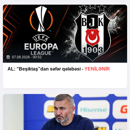
07.08.2026 - 00:52
AL: “Beşiktaş”dan səfər qələbəsi -
YENİLƏNİR