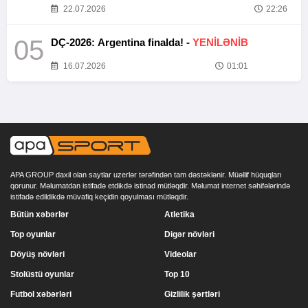
22.07.2026
22:26
05
DÇ-2026: Argentina finalda! -
YENİLƏNİB
16.07.2026
01:01
APA GROUP daxil olan saytlar uzerlər tərəfindən tam dəstəklənir. Müəllif hüquqları
qorunur. Məlumatdan istifadə etdikdə istinad mütləqdir. Məlumat internet səhifələrində
istifadə edildikdə müvafiq keçidin qoyulması mütləqdir.
Bütün xəbərlər
Atletika
Top oyunlar
Digər növləri
Döyüş növləri
Videolar
Stolüstü oyunlar
Top 10
Futbol xəbərləri
Gizlilik şərtləri