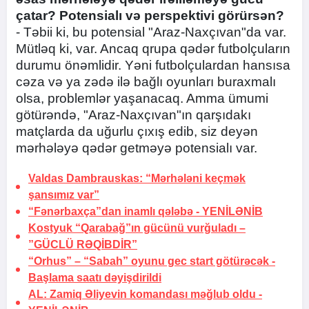
çatar? Potensialı və perspektivi görürsən?
- Təbii ki, bu potensial "Araz-Naxçıvan"da var.
Mütləq ki, var. Ancaq qrupa qədər futbolçuların
durumu önəmlidir. Yəni futbolçulardan hansısa
cəza və ya zədə ilə bağlı oyunları buraxmalı
olsa, problemlər yaşanacaq. Amma ümumi
götürəndə, "Araz-Naxçıvan"ın qarşıdakı
matçlarda da uğurlu çıxış edib, siz deyən
mərhələyə qədər getməyə potensialı var.
Valdas Dambrauskas: “Mərhələni keçmək
şansımız var”
“Fənərbaxça”dan inamlı qələbə -
YENİLƏNİB
Kostyuk “Qarabağ”ın gücünü vurğuladı –
”GÜCLÜ RƏQİBDİR”
“Orhus” – “Sabah” oyunu gec start götürəcək -
Başlama saatı dəyişdirildi
AL: Zamiq Əliyevin komandası məğlub oldu -