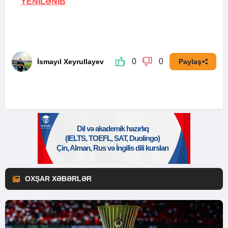
YENİLƏNİB
0
0
İsmayıl Xeyrullayev
Paylaş
OXŞAR XƏBƏRLƏR