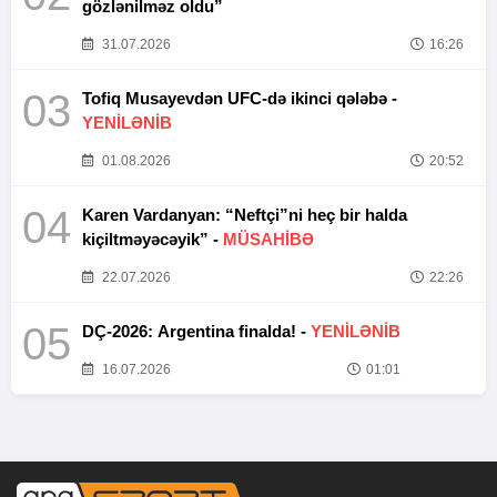
gözlənilməz oldu”
31.07.2026
16:26
03
Tofiq Musayevdən UFC-də ikinci qələbə -
YENİLƏNİB
01.08.2026
20:52
04
Karen Vardanyan: “Neftçi”ni heç bir halda
kiçiltməyəcəyik” -
MÜSAHİBƏ
22.07.2026
22:26
05
DÇ-2026: Argentina finalda! -
YENİLƏNİB
16.07.2026
01:01