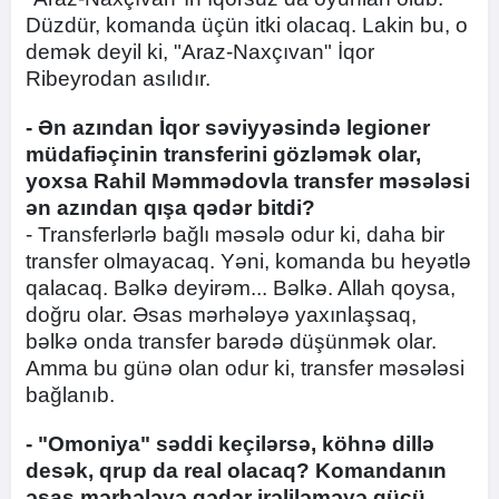
Düzdür, komanda üçün itki olacaq. Lakin bu, o
demək deyil ki, "Araz-Naxçıvan" İqor
Ribeyrodan asılıdır.
- Ən azından İqor səviyyəsində legioner
müdafiəçinin transferini gözləmək olar,
yoxsa Rahil Məmmədovla transfer məsələsi
ən azından qışa qədər bitdi?
- Transferlərlə bağlı məsələ odur ki, daha bir
transfer olmayacaq. Yəni, komanda bu heyətlə
qalacaq. Bəlkə deyirəm... Bəlkə. Allah qoysa,
doğru olar. Əsas mərhələyə yaxınlaşsaq,
bəlkə onda transfer barədə düşünmək olar.
Amma bu günə olan odur ki, transfer məsələsi
bağlanıb.
- "Omoniya" səddi keçilərsə, köhnə dillə
desək, qrup da real olacaq? Komandanın
əsas mərhələyə qədər irəliləməyə gücü