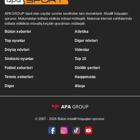
APA GROUP daxil olan saytlar uzerlər tərəfindən tam dəstəklənir. Müəllif hüquqları
qorunur. Məlumatdan istifadə etdikdə istinad mütləqdir. Məlumat internet səhifələrində
istifadə edildikdə müvafiq keçidin qoyulması mütləqdir.
Bütün xəbərlər
Atletika
Top oyunlar
Digər növləri
Döyüş növləri
Videolar
Stolüstü oyunlar
Top 10
Futbol xəbərləri
Gizlilik şərtləri
Tennis xəbərləri
Haqqımızda
Digər
Əlaqə
© 2007 - 2026 Bütün müəllif hüquqları qorunur.