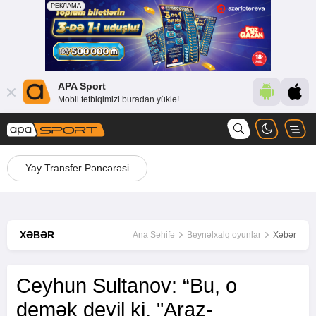
APA Sport
Mobil tətbiqimizi buradan yüklə!
Yay Transfer Pəncərəsi
XƏBƏR
Ana Səhifə
Beynəlxalq oyunlar
Xəbər
Ceyhun Sultanov: “Bu, o
demək deyil ki, "Araz-