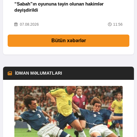
“Sabah”ın oyununa təyin olunan hakimlər
I
dəyişdirildi
02
07.08.2026
11:56
Bütün xəbərlər
İDMAN MƏLUMATLARI