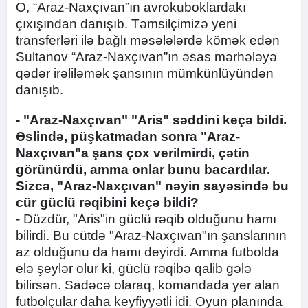
O, “Araz-Naxçıvan”ın avrokuboklardakı
çıxışından danışıb. Təmsilçimizə yeni
transferləri ilə bağlı məsələlərdə kömək edən
Sultanov “Araz-Naxçıvan”ın əsas mərhələyə
qədər irəliləmək şansının mümkünlüyündən
danışıb.
- "Araz-Naxçıvan" "Aris" səddini keçə bildi.
Əslində, püşkatmadan sonra "Araz-
Naxçıvan"a şans çox verilmirdi, çətin
görünürdü, amma onlar bunu bacardılar.
Sizcə, "Araz-Naxçıvan" nəyin sayəsində bu
cür güclü rəqibini keçə bildi?
- Düzdür, "Aris"in güclü rəqib olduğunu hamı
bilirdi. Bu cütdə "Araz-Naxçıvan"ın şanslarının
az olduğunu da hamı deyirdi. Amma futbolda
elə şeylər olur ki, güclü rəqibə qalib gələ
bilirsən. Sadəcə olaraq, komandada yer alan
futbolçular daha keyfiyyətli idi. Oyun planında