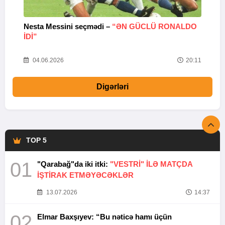
Nesta Messini seçmədi –
“ƏN GÜCLÜ RONALDO
“
IDI”
V
20
04.06.2026
20:11
Digərləri
TOP 5
01
"Qarabağ"da iki itki:
"VESTRİ" İLƏ MATÇDA
İŞTİRAK ETMƏYƏCƏKLƏR
13.07.2026
14:37
02
Elmar Baxşıyev: “Bu nəticə hamı üçün