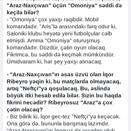
"Araz-Naxçıvan" üçün "Omoniya" səddi də
keçilə bilər?
- "Omoniya" çox yaxşı rəqibdir. Mobil
komandadır. "Aris"lə arasındakı fərq odur ki,
Saloniki klubu heyətə yeni futbolçular cəlb
etmişdi. Amma "Omoniya" oturuşmuş
komandadır. Düzdür, çətin oyun olacaq.
Fikrimcə, bu səddi də keçmək mümkündür.
Ümidvaram ki, hər şey yaxşı alınacaq.
- "Araz-Naxçıvan"ın əsas üzvü olan İqor
Ribeyro yəqin ki, bu matçlarda olmayacaq,
artıq "Neftçi"yə qoşulacaq. Bu, əslində
böyük itki hesab edilə bilər. Sizin bu haqda
fikrini necədir? Ribeyrosuz "Araz"a çox
çətin olacaq?
- Biz bilirik ki, İqor gec-tez "Neftçi"yə keçəcək.
Ona görə də, bununla barışmaq lazımdır.
"Araz-Naxçıvan"ın İqorsuz da oyunları olub.