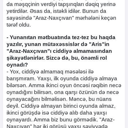
da məşqçinin verdiyi tapşırıqları dəqiq yerinə
yetirdilər. Əsas da, istəkli idilər. Bunun da
sayəsində "Araz-Naxçıvan" mərhələni keçən
tərəf oldu.
- Yunanıtan mətbuatında tez-tez bu haqda
yazılır, yunan mütəxəssislər də "Aris"in
"Araz-Naxçıvan"ı ciddiyə almamasından
şikayətlənirlər. Sizcə də, bu, önəmli rol
oynadı?
- Yox, ciddiyə almamaq məsələsi ilə
barışmıram. Yaxşı, ilk oyunda ciddiyə almaya
bilərsən. Amma ikinci oyun öncəsi rəqibin necə
oynadığını bilirsən, ona qarşı özünün də necə
oynayacağını bilməlisən. Məncə, bu nüans
deyil. Ciddiyə almayan birinci oyunda almaz,
ikinci görüşdə isə ciddiyə alıb daha yaxşı
oynayardı. Amma biz bunu görmədik. "Araz-
Naxçıvan" hər iki görüşü yaxşı səviyyədə