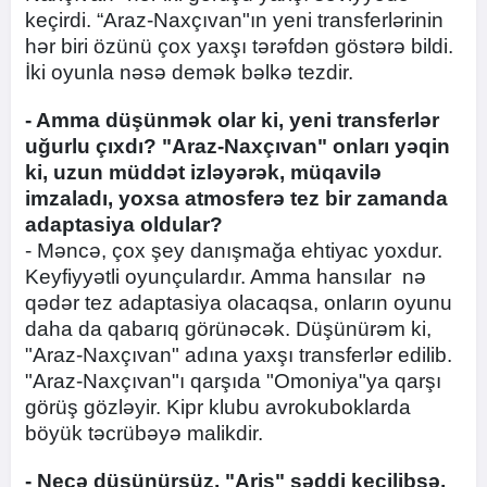
keçirdi. “Araz-Naxçıvan"ın yeni transferlərinin
hər biri özünü çox yaxşı tərəfdən göstərə bildi.
İki oyunla nəsə demək bəlkə tezdir.
- Amma düşünmək olar ki, yeni transferlər
uğurlu çıxdı? "Araz-Naxçıvan" onları yəqin
ki, uzun müddət izləyərək, müqavilə
imzaladı, yoxsa atmosferə tez bir zamanda
adaptasiya oldular?
- Məncə, çox şey danışmağa ehtiyac yoxdur.
Keyfiyyətli oyunçulardır. Amma hansılar nə
qədər tez adaptasiya olacaqsa, onların oyunu
daha da qabarıq görünəcək. Düşünürəm ki,
"Araz-Naxçıvan" adına yaxşı transferlər edilib.
"Araz-Naxçıvan"ı qarşıda "Omoniya"ya qarşı
görüş gözləyir. Kipr klubu avrokuboklarda
böyük təcrübəyə malikdir.
- Necə düşünürsüz, "Aris" səddi keçilibsə,