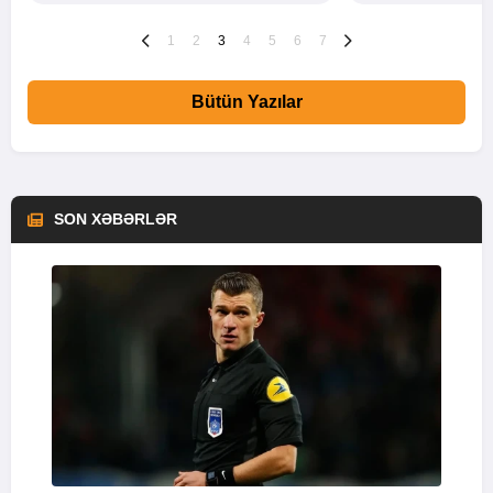
1
2
3
4
5
6
7
Bütün Yazılar
SON XƏBƏRLƏR