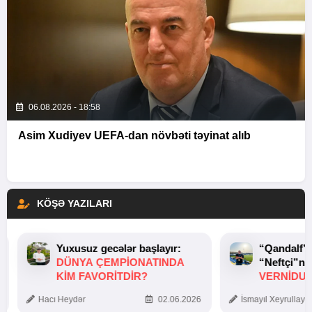
06.08.2026 - 18:58
Asim Xudiyev UEFA-dan növbəti təyinat alıb
KÖŞƏ YAZILARI
Yuxusuz gecələr başlayır:
“Qandalf”
DÜNYA ÇEMPIONATINDA
“Neftçi”ni
KIM FAVORITDIR?
VERNİDUB
TOXUNUŞ
Hacı Heydər
02.06.2026
İsmayıl Xeyrullaye