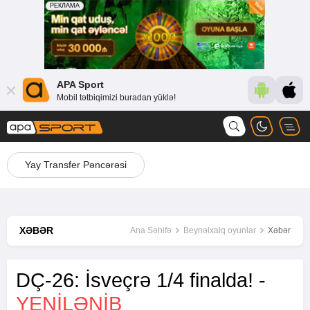
APA Sport
Mobil tətbiqimizi buradan yüklə!
Yay Transfer Pəncərəsi
XƏBƏR
Ana Səhifə
Beynəlxalq oyunlar
Xəbər
DÇ-26: İsveçrə 1/4 finalda! -
YENİLƏNİB