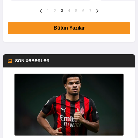
1
2
3
4
5
6
7
Bütün Yazılar
SON XƏBƏRLƏR