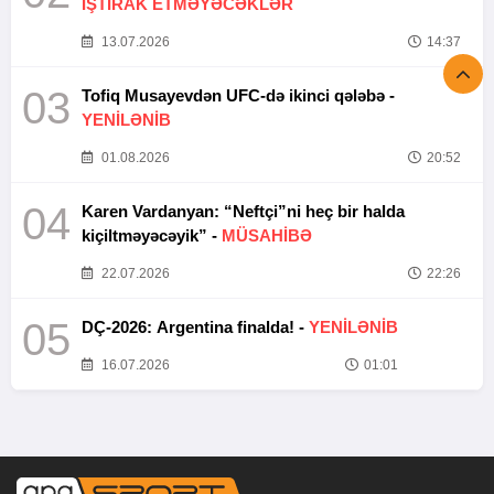
İŞTİRAK ETMƏYƏCƏKLƏR
13.07.2026
14:37
03
Tofiq Musayevdən UFC-də ikinci qələbə -
YENİLƏNİB
01.08.2026
20:52
04
Karen Vardanyan: “Neftçi”ni heç bir halda
kiçiltməyəcəyik” -
MÜSAHİBƏ
22.07.2026
22:26
05
DÇ-2026: Argentina finalda! -
YENİLƏNİB
16.07.2026
01:01