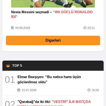
Nesta Messini seçmədi –
“ƏN GÜCLÜ RONALDO
“
IDI”
V
20
04.06.2026
20:11
Digərləri
TOP 5
01
Elmar Baxşıyev: “Bu nəticə hamı üçün
gözlənilməz oldu”
31.07.2026
16:26
02
"Qarabağ"da iki itki:
"VESTRİ" İLƏ MATÇDA