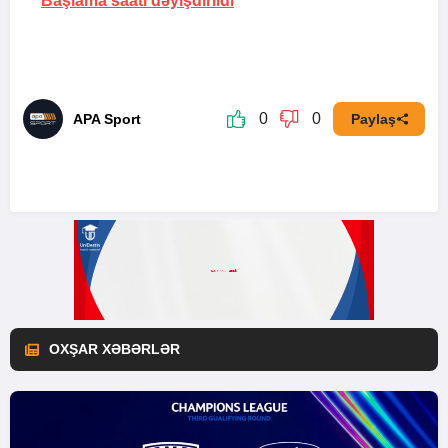
Başlama saatı dəyişdirildi
0
0
APA Sport
Paylaş
OXŞAR XƏBƏRLƏR