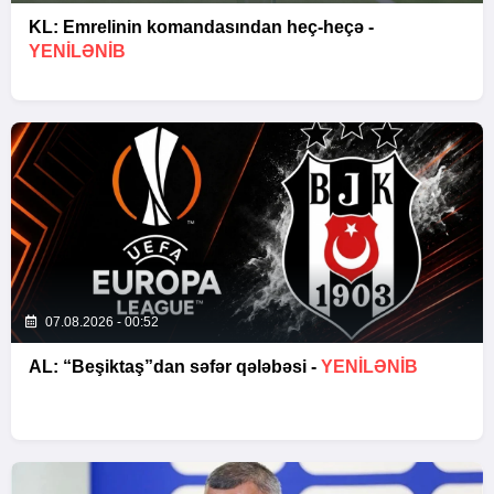
KL: Emrelinin komandasından heç-heçə -
YENİLƏNİB
07.08.2026 - 00:52
AL: “Beşiktaş”dan səfər qələbəsi -
YENİLƏNİB