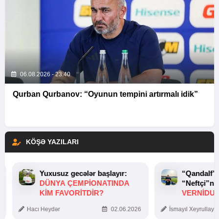
06.08.2026 - 23:40
Qurban Qurbanov: “Oyunun tempini artırmalı idik”
KÖŞƏ YAZILARI
Yuxusuz gecələr başlayır:
“Qandalf”
DÜNYA ÇEMPIONATINDA
“Neftçi”ni
KIM FAVORITDIR?
VERNİDUB
TOXUNUŞ
Hacı Heydər
02.06.2026
İsmayıl Xeyrullaye