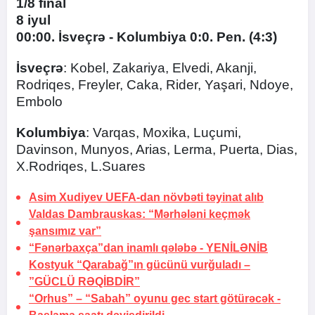
1/8 final
8 iyul
00:00. İsveçrə - Kolumbiya 0:0. Pen. (4:3)
İsveçrə
: Kobel, Zakariya, Elvedi, Akanji,
Rodriqes, Freyler, Caka, Rider, Yaşari, Ndoye,
Embolo
Kolumbiya
: Varqas, Moxika, Luçumi,
Davinson, Munyos, Arias, Lerma, Puerta, Dias,
X.Rodriqes, L.Suares
Asim Xudiyev UEFA-dan növbəti təyinat alıb
Valdas Dambrauskas: “Mərhələni keçmək
şansımız var”
“Fənərbaxça”dan inamlı qələbə -
YENİLƏNİB
Kostyuk “Qarabağ”ın gücünü vurğuladı –
”GÜCLÜ RƏQİBDİR”
“Orhus” – “Sabah” oyunu gec start götürəcək -