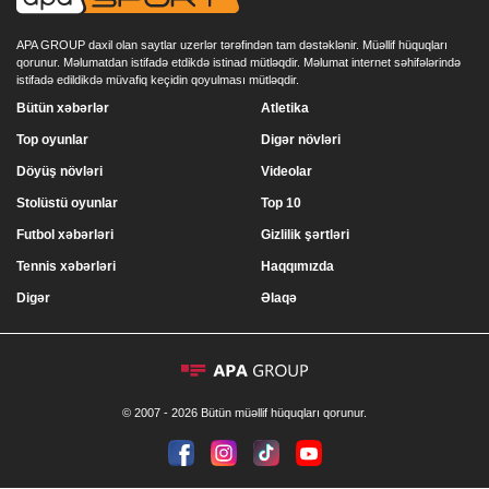
APA GROUP daxil olan saytlar uzerlər tərəfindən tam dəstəklənir. Müəllif hüquqları
qorunur. Məlumatdan istifadə etdikdə istinad mütləqdir. Məlumat internet səhifələrində
istifadə edildikdə müvafiq keçidin qoyulması mütləqdir.
Bütün xəbərlər
Atletika
Top oyunlar
Digər növləri
Döyüş növləri
Videolar
Stolüstü oyunlar
Top 10
Futbol xəbərləri
Gizlilik şərtləri
Tennis xəbərləri
Haqqımızda
Digər
Əlaqə
© 2007 - 2026 Bütün müəllif hüquqları qorunur.