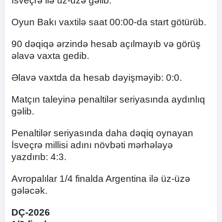
İsveçrə ilə üz-üzə gəlib.
Oyun Bakı vaxtilə saat 00:00-da start götürüb.
90 dəqiqə ərzində hesab açılmayıb və görüş
əlavə vaxta gedib.
Əlavə vaxtda da hesab dəyişməyib: 0:0.
Matçın taleyinə penaltilər seriyasında aydınlıq
gəlib.
Penaltilər seriyasında daha dəqiq oynayan
İsveçrə millisi adını növbəti mərhələyə
yazdırıb: 4:3.
Avropalılar 1/4 finalda Argentina ilə üz-üzə
gələcək.
DÇ-2026