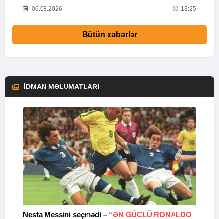
53
06.08.2026
13:25
Bütün xəbərlər
İDMAN MƏLUMATLARI
Nesta Messini seçmədi –
“ƏN GÜCLÜ RONALDO
“