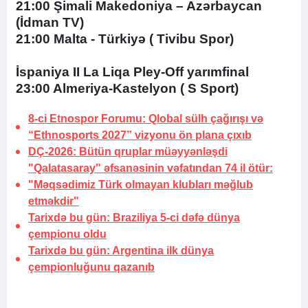
21:00 Şimali Makedoniya – Azərbaycan
(İdman TV)
21:00 Malta - Türkiyə ( Tivibu Spor)
İspaniya II La Liqa Pley-Off yarımfinal
23:00 Almeriya-Kastelyon ( S Sport)
8-ci Etnospor Forumu: Qlobal sülh çağırışı və
“Ethnosports 2027” vizyonu ön plana çıxıb
DÇ-2026:
Bütün qruplar müəyyənləşdi
"Qalatasaray" əfsanəsinin vəfatından 74 il ötür:
"Məqsədimiz Türk olmayan klubları məğlub
etməkdir"
Tarixdə bu gün:
Braziliya 5-ci dəfə dünya
çempionu oldu
Tarixdə bu gün: Argentina ilk dünya
çempionluğunu qazanıb