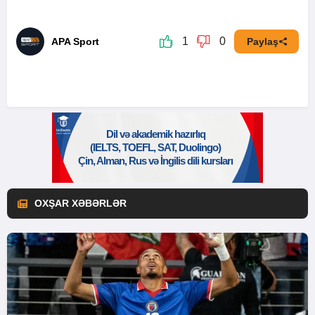
1
0
APA Sport
Paylaş
OXŞAR XƏBƏRLƏR