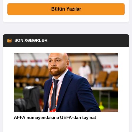
Bütün Yazılar
SON XƏBƏRLƏR
AFFA nümayəndəsinə UEFA-dan təyinat
“
m