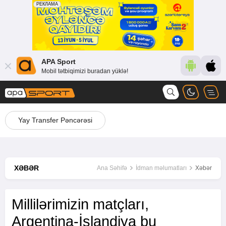
APA Sport
Mobil tətbiqimizi buradan yüklə!
Yay Transfer Pəncərəsi
XƏBƏR
Ana Səhifə
İdman məlumatları
Xəbər
Millilərimizin matçları,
Argentina-İslandiya bu