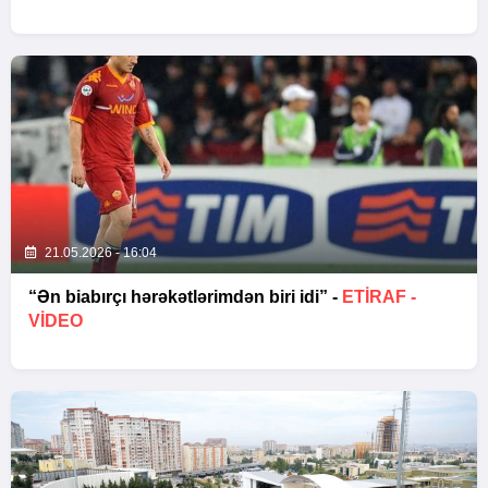
21.05.2026 - 16:04
“Ən biabırçı hərəkətlərimdən biri idi” -
ETIRAF -
VİDEO