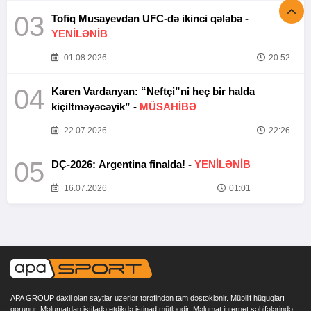
03
Tofiq Musayevdən UFC-də ikinci qələbə -
YENİLƏNİB
01.08.2026
20:52
04
Karen Vardanyan: “Neftçi”ni heç bir halda
kiçiltməyəcəyik” -
MÜSAHİBƏ
22.07.2026
22:26
05
DÇ-2026: Argentina finalda! -
YENİLƏNİB
16.07.2026
01:01
APA GROUP daxil olan saytlar uzerlər tərəfindən tam dəstəklənir. Müəllif hüquqları
qorunur. Məlumatdan istifadə etdikdə istinad mütləqdir. Məlumat internet səhifələrində