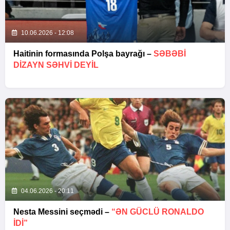
10.06.2026 - 12:08
Haitinin formasında Polşa bayrağı –
SƏBƏBI
DIZAYN SƏHVI DEYIL
04.06.2026 - 20:11
Nesta Messini seçmədi –
“ƏN GÜCLÜ RONALDO
IDI”