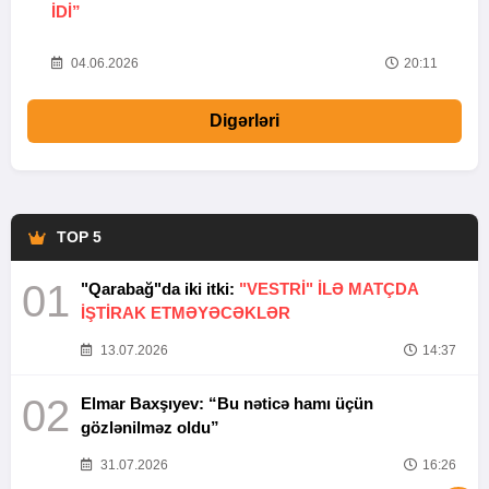
IDI”
V
20
04.06.2026
20:11
Digərləri
TOP 5
01
"Qarabağ"da iki itki:
"VESTRİ" İLƏ MATÇDA
İŞTİRAK ETMƏYƏCƏKLƏR
13.07.2026
14:37
02
Elmar Baxşıyev: “Bu nəticə hamı üçün
gözlənilməz oldu”
31.07.2026
16:26