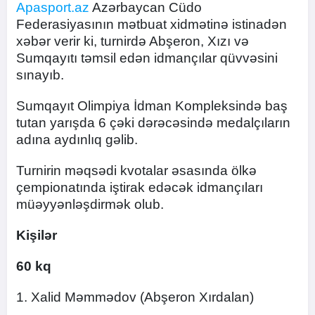
Apasport.az
Azərbaycan Cüdo
Federasiyasının mətbuat xidmətinə istinadən
xəbər verir ki, turnirdə Abşeron, Xızı və
Sumqayıtı təmsil edən idmançılar qüvvəsini
sınayıb.
Sumqayıt Olimpiya İdman Kompleksində baş
tutan yarışda 6 çəki dərəcəsində medalçıların
adına aydınlıq gəlib.
Turnirin məqsədi kvotalar əsasında ölkə
çempionatında iştirak edəcək idmançıları
müəyyənləşdirmək olub.
Kişilər
60 kq
1. Xalid Məmmədov (Abşeron Xırdalan)