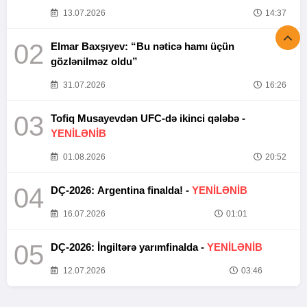
13.07.2026
14:37
02
Elmar Baxşıyev: “Bu nəticə hamı üçün
gözlənilməz oldu”
31.07.2026
16:26
03
Tofiq Musayevdən UFC-də ikinci qələbə -
YENİLƏNİB
01.08.2026
20:52
04
DÇ-2026: Argentina finalda! -
YENİLƏNİB
16.07.2026
01:01
05
DÇ-2026: İngiltərə yarımfinalda -
YENİLƏNİB
12.07.2026
03:46