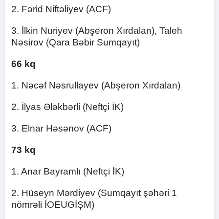
2. Fərid Niftəliyev (ACF)
3. İlkin Nuriyev (Abşeron Xırdalan), Taleh
Nəsirov (Qara Bəbir Sumqayıt)
66 kq
1. Nəcəf Nəsrullayev (Abşeron Xırdalan)
2. İlyas Ələkbərli (Neftçi İK)
3. Elnar Həsənov (ACF)
73 kq
1. Anar Bayramlı (Neftçi İK)
2. Hüseyn Mərdiyev (Sumqayıt şəhəri 1
nömrəli İOEUGİŞM)