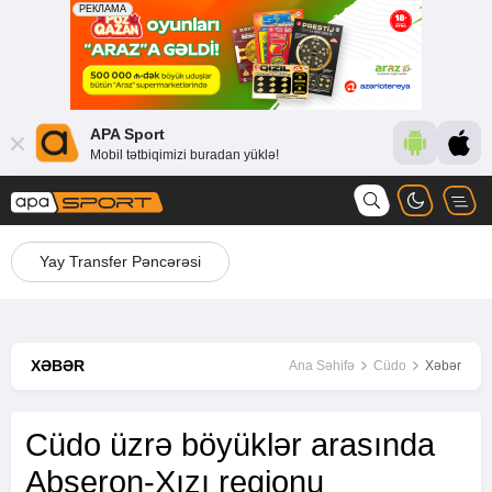
APA Sport
Mobil tətbiqimizi buradan yüklə!
Yay Transfer Pəncərəsi
XƏBƏR
Ana Səhifə
Cüdo
Xəbər
Cüdo üzrə böyüklər arasında
Abşeron-Xızı regionu