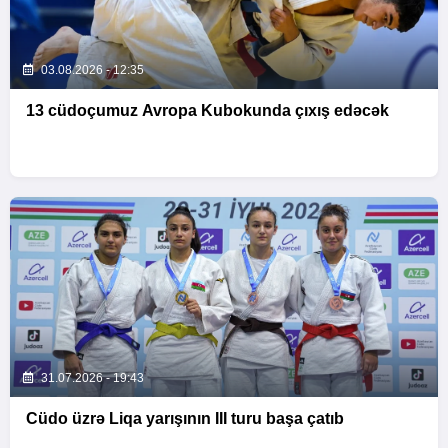
03.08.2026 - 12:35
13 cüdoçumuz Avropa Kubokunda çıxış edəcək
31.07.2026 - 19:43
Cüdo üzrə Liqa yarışının III turu başa çatıb