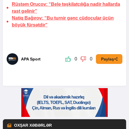
Rüstəm Orucov: “Belə təşkilatçılığa nadir hallarda
rast gəlinir”
Natiq Bağırov: “Bu turnir gənc cüdoçular üçün
böyük fürsətdir”
0
0
APA Sport
Paylaş
OXŞAR XƏBƏRLƏR