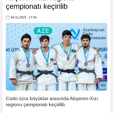
çempionatı keçirilib
04.11.2025 - 17:54
Cüdo üzrə böyüklər arasında Abşeron-Xızı
regionu çempionatı keçirilib.