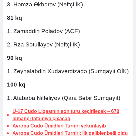
3. Həmzə Əkbərov (Neftçi İK)
81 kq
1. Zaməddin Poladov (ACF)
2. Rza Sətullayev (Neftçi İK)
90 kq
1. Zeynalabdin Xudaverdizadə (Sumqayıt OİK)
100 kq
1. Atababa Niftəliyev (Qara Bəbir Sumqayıt)
U-17 Cüdo Liqasının son turu keçiriləcək –
670
idmançı tatamiyə çıxacaq
Avropa Cüdo Ümidləri Turniri yekunlaşıb
Avropa Cüdo Ümidləri Turniri: İlk qaliblər bəlli oldu