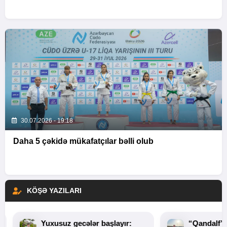
30.07.2026 - 19:18
Daha 5 çəkidə mükafatçılar bəlli olub
KÖŞƏ YAZILARI
Yuxusuz gecələr başlayır:
“Qandalf”