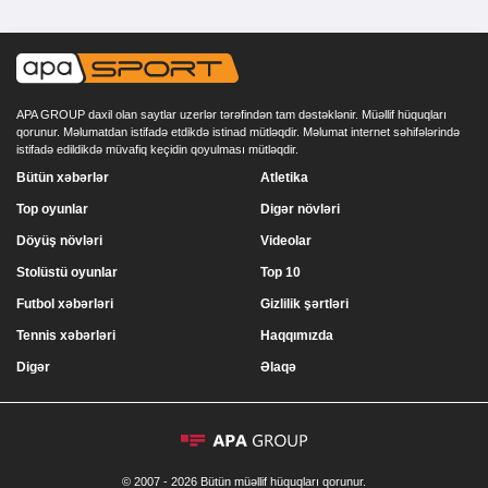
APA GROUP daxil olan saytlar uzerlər tərəfindən tam dəstəklənir. Müəllif hüquqları
qorunur. Məlumatdan istifadə etdikdə istinad mütləqdir. Məlumat internet səhifələrində
istifadə edildikdə müvafiq keçidin qoyulması mütləqdir.
Bütün xəbərlər
Atletika
Top oyunlar
Digər növləri
Döyüş növləri
Videolar
Stolüstü oyunlar
Top 10
Futbol xəbərləri
Gizlilik şərtləri
Tennis xəbərləri
Haqqımızda
Digər
Əlaqə
© 2007 - 2026 Bütün müəllif hüquqları qorunur.