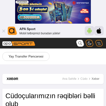
APA Sport
Mobil tətbiqimizi buradan yüklə!
Yay Transfer Pəncərəsi
XƏBƏR
Ana Səhifə
Cüdo
Xəbər
Cüdoçularımızın rəqibləri bəlli
olub