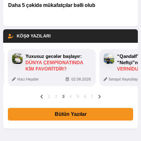
Daha 5 çəkidə mükafatçılar bəlli olub
KÖŞƏ YAZILARI
Yuxusuz gecələr başlayır:
“Qandalf”
DÜNYA ÇEMPIONATINDA
“Neftçi”ni
KIM FAVORITDIR?
VERNİDUB
TOXUNUŞ
Hacı Heydər
02.06.2026
İsmayıl Xeyrullaye
1
2
3
4
5
6
7
Bütün Yazılar