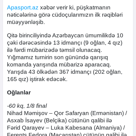
Apasport.az
xəbər verir ki, püşkatmanın
nəticələrinə görə cüdoçularımızın ilk rəqibləri
müəyyənləşib.
Qitə birinciliyində Azərbaycan ümumilikdə 10
çəki dərəcəsində 13 idmançı (9 oğlan, 4 qız)
ilə fərdi mübarizədə təmsil olunacaq.
Yığmamız turnirin son günündə qarışıq
komanda yarışında mübarizə aparacaq.
Yarışda 43 ölkədən 367 idmançı (202 oğlan,
165 qız) iştirak edəcək.
Oğlanlar
-60 kq, 1/8 final
Nihad Məmişov – Qor Safaryan (Ermənistan) /
Asxab İsayev (Belçika) cütünün qalibi ilə
Fərid Qarayev – Luka Kabesana (Almaniya) /
Ferents Fedora (Macarıstan) cütünün qalibi ilə