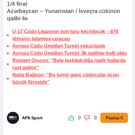
1/4 final
Azərbaycan – Yunanıstan / İsveçrə cütünün
qalibi ilə
U-17 Cüdo Liqasının son turu keçiriləcək –
670
idmançı tatamiyə çıxacaq
Avropa Cüdo Ümidləri Turniri yekunlaşıb
Avropa Cüdo Ümidləri Turniri: İlk qaliblər bəlli oldu
Rüstəm Orucov: “Belə təşkilatçılığa nadir hallarda
rast gəlinir”
Natiq Bağırov: “Bu turnir gənc cüdoçular üçün
böyük fürsətdir”
0
0
APA Sport
Paylaş