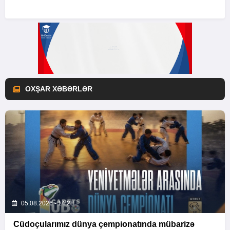
OXŞAR XƏBƏRLƏR
05.08.2026 - 14:28
Cüdoçularımız dünya çempionatında mübarizə