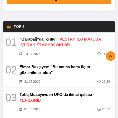
TOP 5
01
"Qarabağ"da iki itki:
"VESTRİ" İLƏ MATÇDA
İŞTİRAK ETMƏYƏCƏKLƏR
13.07.2026
14:37
02
Elmar Baxşıyev: “Bu nəticə hamı üçün
gözlənilməz oldu”
31.07.2026
16:26
03
Tofiq Musayevdən UFC-də ikinci qələbə -
YENİLƏNİB
01.08.2026
20:52