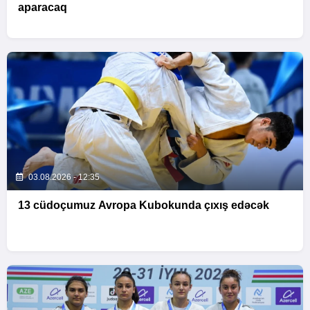
aparacaq
03.08.2026 - 12:35
13 cüdoçumuz Avropa Kubokunda çıxış edəcək