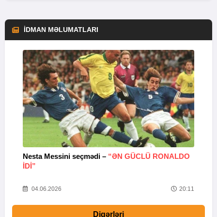
İDMAN MƏLUMATLARI
Nesta Messini seçmədi –
“ƏN GÜCLÜ RONALDO
“
IDI”
V
20
04.06.2026
20:11
Digərləri