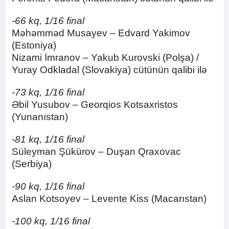
-66 kq, 1/16 final
Məhəmməd Musayev – Edvard Yakimov
(Estoniya)
Nizami İmranov – Yakub Kurovski (Polşa) /
Yuray Odkladal (Slovakiya) cütünün qalibi ilə
-73 kq, 1/16 final
Əbil Yusubov – Georqios Kotsaxristos
(Yunanıstan)
-81 kq, 1/16 final
Süleyman Şükürov – Duşan Qraxovac
(Serbiya)
-90 kq, 1/16 final
Aslan Kotsoyev – Levente Kiss (Macarıstan)
-100 kq, 1/16 final