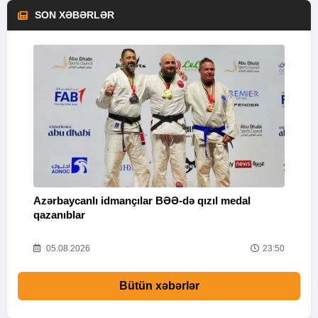
SON XƏBƏRLƏR
Azərbaycanlı idmançılar BƏƏ-də qızıl medal
Ç
qazanıblar
Y
01
05.08.2026
23:50
Bütün xəbərlər