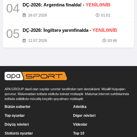
04
DÇ-2026: Argentina finalda! -
YENİLƏNİB
16.07.2026
01:01
05
DÇ-2026: İngiltərə yarımfinalda -
YENİLƏNİB
12.07.2026
03:46
APA GROUP daxil olan saytlar uzerlər tərəfindən tam dəstəklənir. Müəllif hüquqları
qorunur. Məlumatdan istifadə etdikdə istinad mütləqdir. Məlumat internet səhifələrində
istifadə edildikdə müvafiq keçidin qoyulması mütləqdir.
Bütün xəbərlər
Atletika
Top oyunlar
Digər növləri
Döyüş növləri
Videolar
Stolüstü oyunlar
Top 10