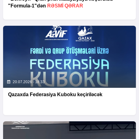
"Formula-1"dən
RƏSMI QƏRAR
20.07.2026 - 18:33
Qazaxda Federasiya Kuboku keçiriləcək