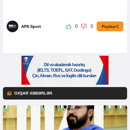
0
0
APA Sport
Paylaş
OXŞAR XƏBƏRLƏR