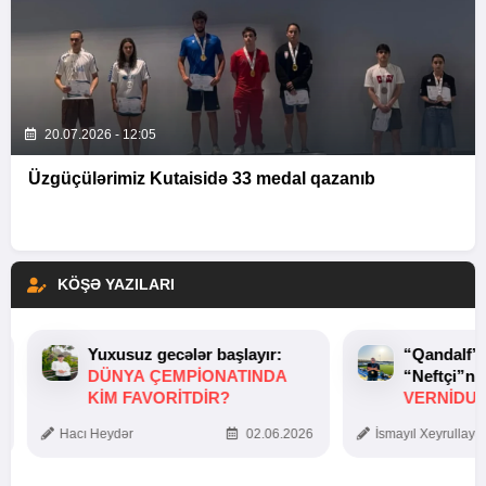
20.07.2026 - 12:05
Üzgüçülərimiz Kutaisidə 33 medal qazanıb
KÖŞƏ YAZILARI
Yuxusuz gecələr başlayır:
“Qandalf”
DÜNYA ÇEMPIONATINDA
“Neftçi”ni
KIM FAVORITDIR?
VERNİDUB
TOXUNUŞ
Hacı Heydər
02.06.2026
İsmayıl Xeyrullaye