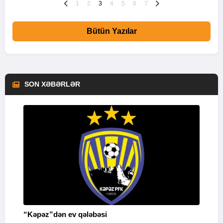
1
2
3
4
5
6
7
Bütün Yazılar
SON XƏBƏRLƏR
“Kəpəz”dən ev qələbəsi
Q