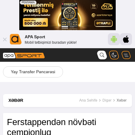
APA Sport
Mobil tətbiqimizi buradan yüklə!
Yay Transfer Pəncərəsi
XƏBƏR
Ana Səhifə
Digər
Xəbər
Ferstappendən növbəti
çempionluq