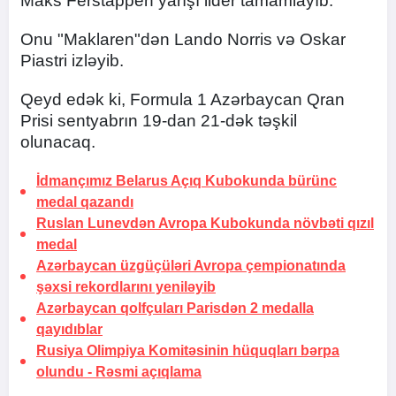
Maks Ferstappen yarışı lider tamamlayıb.
Onu "Maklaren"dən Lando Norris və Oskar
Piastri izləyib.
Qeyd edək ki, Formula 1 Azərbaycan Qran
Prisi sentyabrın 19-dan 21-dək təşkil
olunacaq.
İdmançımız Belarus Açıq Kubokunda bürünc
medal qazandı
Ruslan Lunevdən Avropa Kubokunda növbəti qızıl
medal
Azərbaycan üzgüçüləri Avropa çempionatında
şəxsi rekordlarını yeniləyib
Azərbaycan qolfçuları Parisdən 2 medalla
qayıdıblar
Rusiya Olimpiya Komitəsinin hüquqları bərpa
olundu -
Rəsmi açıqlama