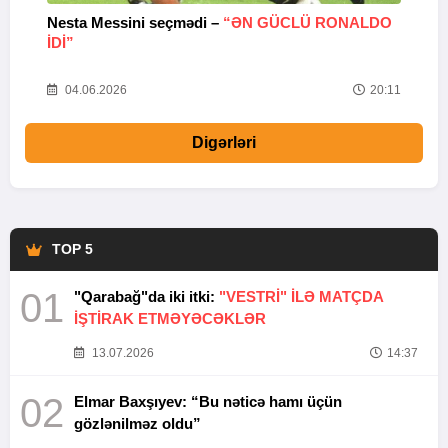
Nesta Messini seçmədi –
“ƏN GÜCLÜ RONALDO
“
IDI”
V
20
04.06.2026
20:11
Digərləri
TOP 5
01
"Qarabağ"da iki itki:
"VESTRİ" İLƏ MATÇDA
İŞTİRAK ETMƏYƏCƏKLƏR
13.07.2026
14:37
02
Elmar Baxşıyev: “Bu nəticə hamı üçün
gözlənilməz oldu”