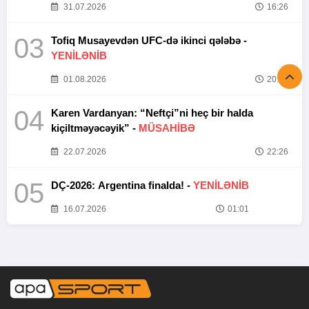
31.07.2026
16:26
03
Tofiq Musayevdən UFC-də ikinci qələbə -
YENİLƏNİB
01.08.2026
20:52
04
Karen Vardanyan: “Neftçi”ni heç bir halda
kiçiltməyəcəyik” -
MÜSAHİBƏ
22.07.2026
22:26
05
DÇ-2026: Argentina finalda! -
YENİLƏNİB
16.07.2026
01:01