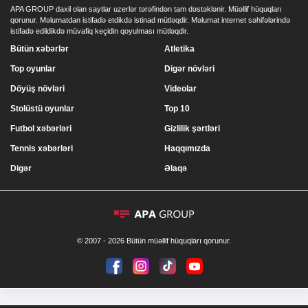
APA GROUP daxil olan saytlar uzerlər tərəfindən tam dəstəklənir. Müəllif hüquqları
qorunur. Məlumatdan istifadə etdikdə istinad mütləqdir. Məlumat internet səhifələrində
istifadə edildikdə müvafiq keçidin qoyulması mütləqdir.
Bütün xəbərlər
Atletika
Top oyunlar
Digər növləri
Döyüş növləri
Videolar
Stolüstü oyunlar
Top 10
Futbol xəbərləri
Gizlilik şərtləri
Tennis xəbərləri
Haqqımızda
Digər
Əlaqə
© 2007 - 2026 Bütün müəllif hüquqları qorunur.