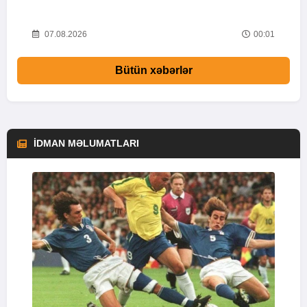
i
52
07.08.2026
00:01
Bütün xəbərlər
İDMAN MƏLUMATLARI