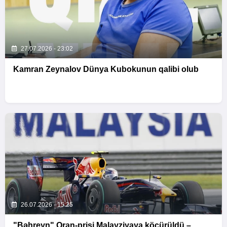
27.07.2026 - 23:02
Kamran Zeynalov Dünya Kubokunun qalibi olub
26.07.2026 - 15:25
"Bəhreyn" Qran-prisi Malayziyaya köçürüldü –