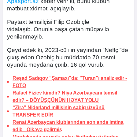
Apasport.az
xəbər verir ki, bunu klubun
mətbuat xidməti açıqlayıb.
Paytaxt təmsilçisi Filip Ozobiçlə
vidalaşıb. Onunla başa çatan müqavilə
yenilənməyib.
Qeyd edək ki, 2023-cü ilin yayından “Neftçi”də
çıxış edən Ozobiç bu müddətdə 70 rəsmi
oyunda meydana çıxıb, 16 qol vurub.
Rəşad Sadıqov “Şamaxı”da:
“Turan”ı analiz edir
-
FOTO
Rafael Fiziev kimdir? Niyə Azərbaycanı təmsil
edir? –
DÖYÜŞÇÜNÜN HƏYAT YOLU
“Zirə” Niderland millisinin sabiq üzvünü
TRANSFER EDİR
Renat Azərbaycan klublarından son anda imtina
edib -
Ölkəyə gəlirmiş
Mərdəkanda qorxulu anlar: Futbolçu özündən