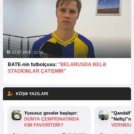
17.07.2026 - 11:52
BATE-nin futbolçusu:
"BELARUSDA BELƏ
STADIONLAR ÇATIŞMIR"
KÖŞƏ YAZILARI
Yuxusuz gecələr başlayır:
“Qandalf”
DÜNYA ÇEMPIONATINDA
“Neftçi”ni
KIM FAVORITDIR?
VERNİDUB
TOXUNUŞ