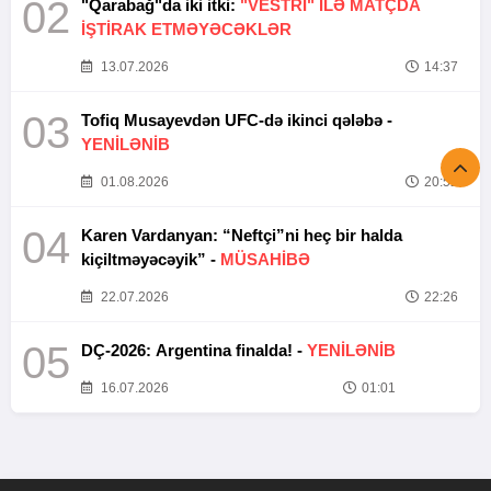
02
"Qarabağ"da iki itki:
"VESTRİ" İLƏ MATÇDA
İŞTİRAK ETMƏYƏCƏKLƏR
13.07.2026
14:37
03
Tofiq Musayevdən UFC-də ikinci qələbə -
YENİLƏNİB
01.08.2026
20:52
04
Karen Vardanyan: “Neftçi”ni heç bir halda
kiçiltməyəcəyik” -
MÜSAHİBƏ
22.07.2026
22:26
05
DÇ-2026: Argentina finalda! -
YENİLƏNİB
16.07.2026
01:01