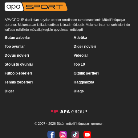
APA GROUP daxil olan saytlar uzerlər tərəfindən tam dəstəklənir. Müəllif hüquqları
qorunur. Məlumatdan istifadə etdikdə istinad mütləqdir. Məlumat internet səhifələrində
istifadə edildikdə müvafiq keçidin qoyulması mütləqdir.
Bütün xəbərlər
Atletika
Top oyunlar
Digər növləri
Döyüş növləri
Videolar
Stolüstü oyunlar
Top 10
Futbol xəbərləri
Gizlilik şərtləri
Tennis xəbərləri
Haqqımızda
Digər
Əlaqə
© 2007 - 2026 Bütün müəllif hüquqları qorunur.