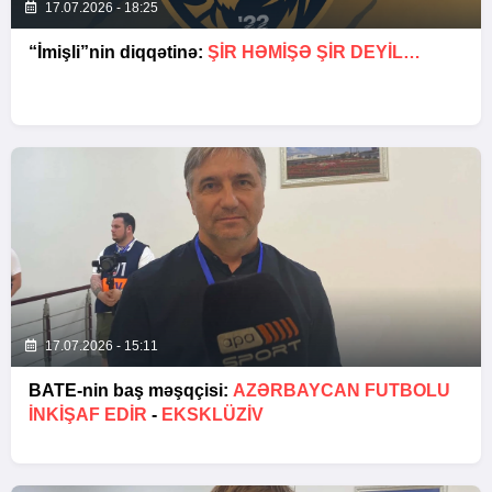
17.07.2026 - 18:25
“İmişli”nin diqqətinə:
ŞIR HƏMIŞƏ ŞIR DEYIL…
17.07.2026 - 15:11
BATE-nin baş məşqçisi:
AZƏRBAYCAN FUTBOLU
INKIŞAF EDIR
-
EKSKLÜZİV