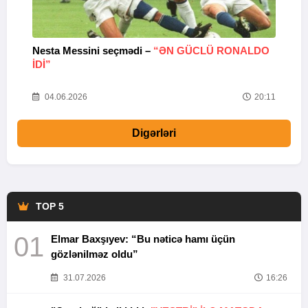
Nesta Messini seçmədi –
“ƏN GÜCLÜ RONALDO
“
IDI”
V
20
04.06.2026
20:11
Digərləri
TOP 5
01
Elmar Baxşıyev: “Bu nəticə hamı üçün
gözlənilməz oldu”
31.07.2026
16:26