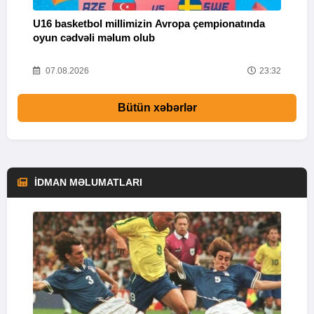
U16 basketbol millimizin Avropa çempionatında
M
oyun cədvəli məlum olub
58
07.08.2026
23:32
Bütün xəbərlər
İDMAN MƏLUMATLARI