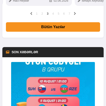
Hacı Heydər
02.06.2026
İsmayıl Xeyrullaye
1
2
3
4
5
6
7
Bütün Yazılar
SON XƏBƏRLƏR