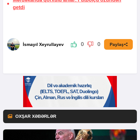
getdi
0
0
İsmayıl Xeyrullayev
Paylaş
OXŞAR XƏBƏRLƏR