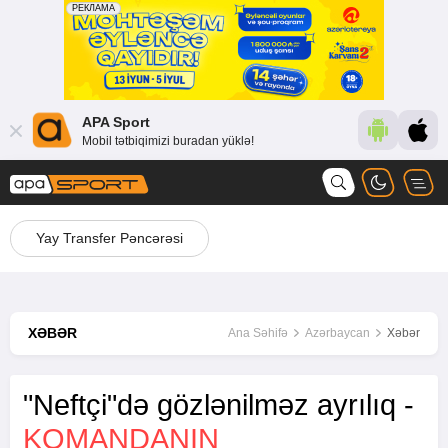
APA Sport
Mobil tətbiqimizi buradan yüklə!
Yay Transfer Pəncərəsi
XƏBƏR
Ana Səhifə
Azərbaycan
Xəbər
"Neftçi"də gözlənilməz ayrılıq -
KOMANDANIN