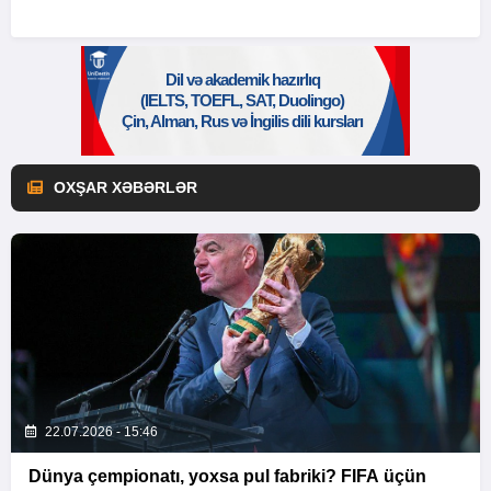
OXŞAR XƏBƏRLƏR
22.07.2026 - 15:46
Dünya çempionatı, yoxsa pul fabriki? FIFA üçün