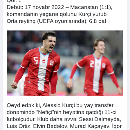
Qol: 1
Debüt: 17 noyabr 2022 – Macarıstan (1:1),
komandanın yeganə qolunu Kurçi vurub
Orta reytinq (UEFA oyunlarında): 6.8 bal
Qeyd edək ki, Alessio Kurçi bu yay transfer
dönəmində “Neftçi”nin heyətinə qatdığı 11-ci
futbolçudur. Klub daha əvvəl Sessi Dalmeyda,
Luis Ortiz, Elvin Bədəlov, Murad Xaçayev, İqor