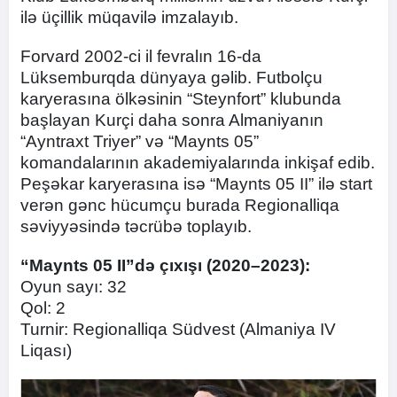
ilə üçillik müqavilə imzalayıb.
Forvard 2002-ci il fevralın 16-da
Lüksemburqda dünyaya gəlib. Futbolçu
karyerasına ölkəsinin “Steynfort” klubunda
başlayan Kurçi daha sonra Almaniyanın
“Ayntraxt Triyer” və “Maynts 05”
komandalarının akademiyalarında inkişaf edib.
Peşəkar karyerasına isə “Maynts 05 II” ilə start
verən gənc hücumçu burada Regionalliqa
səviyyəsində təcrübə toplayıb.
“Maynts 05 II”də çıxışı (2020–2023):
Oyun sayı: 32
Qol: 2
Turnir: Regionalliqa Südvest (Almaniya IV
Liqası)