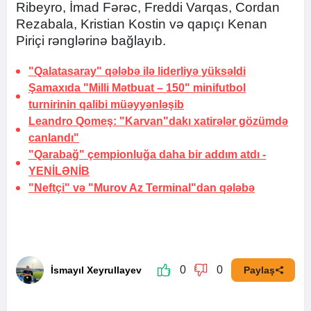
Ribeyro, İmad Fərəc, Freddi Varqas, Cordan
Rezabala, Kristian Kostin və qapıçı Kenan
Piriçi rənglərinə bağlayıb.
"Qalatasaray" qələbə ilə liderliyə
yüksəldi
Şamaxıda "Milli Mətbuat – 150" minifutbol
turnirinin qalibi müəyyənləşib
Leandro Qomeş: "Karvan"dakı xatirələr gözümdə
canlandı"
"Qarabağ" çempionluğa daha bir addım atdı -
YENİLƏNİB
"Neftçi" və "Murov Az Terminal"dan qələbə
0
0
İsmayıl Xeyrullayev
Paylaş