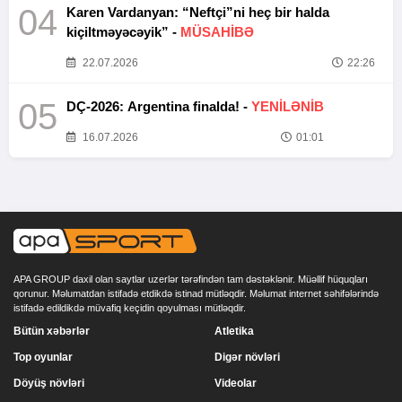
04
Karen Vardanyan: “Neftçi”ni heç bir halda
kiçiltməyəcəyik” -
MÜSAHİBƏ
22.07.2026
22:26
05
DÇ-2026: Argentina finalda! -
YENİLƏNİB
16.07.2026
01:01
APA GROUP daxil olan saytlar uzerlər tərəfindən tam dəstəklənir. Müəllif hüquqları
qorunur. Məlumatdan istifadə etdikdə istinad mütləqdir. Məlumat internet səhifələrində
istifadə edildikdə müvafiq keçidin qoyulması mütləqdir.
Bütün xəbərlər
Atletika
Top oyunlar
Digər növləri
Döyüş növləri
Videolar