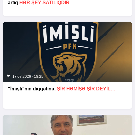
artıq
HƏR ŞEY SATILIQDIR
17.07.2026 - 18:25
“İmişli”nin diqqətinə:
ŞIR HƏMIŞƏ ŞIR DEYIL…