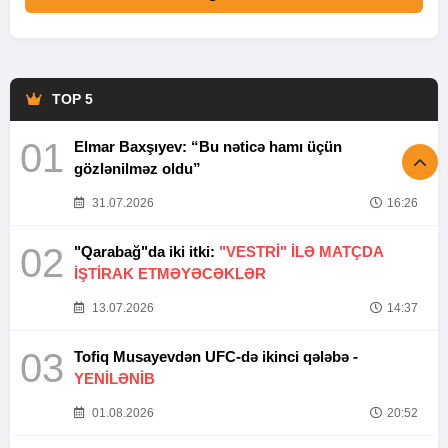
TOP 5
01
Elmar Baxşıyev: “Bu nəticə hamı üçün
gözlənilməz oldu”
31.07.2026
16:26
02
"Qarabağ"da iki itki:
"VESTRİ" İLƏ MATÇDA
İŞTİRAK ETMƏYƏCƏKLƏR
13.07.2026
14:37
03
Tofiq Musayevdən UFC-də ikinci qələbə -
YENİLƏNİB
01.08.2026
20:52