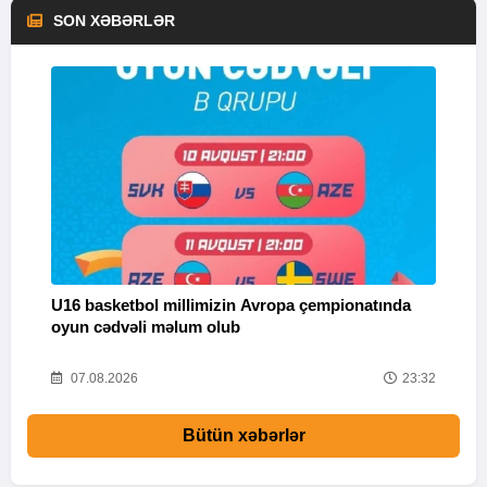
SON XƏBƏRLƏR
U16 basketbol millimizin Avropa çempionatında
M
oyun cədvəli məlum olub
58
07.08.2026
23:32
Bütün xəbərlər