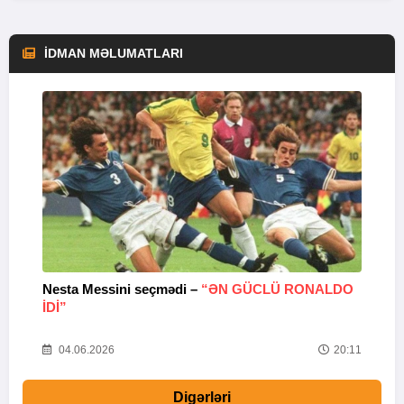
İDMAN MƏLUMATLARI
Nesta Messini seçmədi –
“ƏN GÜCLÜ RONALDO
“
IDI”
V
20
04.06.2026
20:11
Digərləri