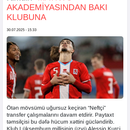
AKADEMIYASINDAN BAKI
KLUBUNA
30.07.2025 - 15:33
Ötən mövsümü uğursuz keçirən “Neftçi”
transfer çalışmalarını davam etdirir. Paytaxt
təmsilçisi bu dəfə hücum xəttini gücləndirib.
Klub Lüksemburq millisinin üzvü Alessio Kurçi