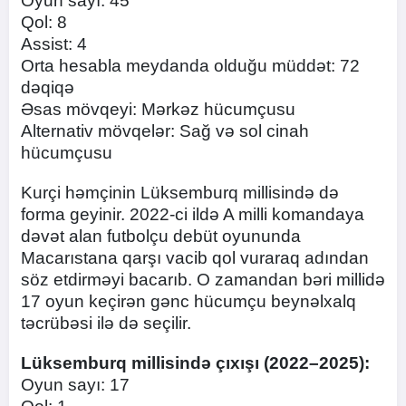
Oyun sayı: 45
Qol: 8
Assist: 4
Orta hesabla meydanda olduğu müddət: 72
dəqiqə
Əsas mövqeyi: Mərkəz hücumçusu
Alternativ mövqelər: Sağ və sol cinah
hücumçusu
Kurçi həmçinin Lüksemburq millisində də
forma geyinir. 2022-ci ildə A milli komandaya
dəvət alan futbolçu debüt oyununda
Macarıstana qarşı vacib qol vuraraq adından
söz etdirməyi bacarıb. O zamandan bəri millidə
17 oyun keçirən gənc hücumçu beynəlxalq
təcrübəsi ilə də seçilir.
Lüksemburq millisində çıxışı (2022–2025):
Oyun sayı: 17