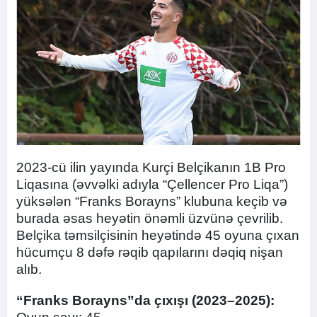
2023-cü ilin yayında Kurçi Belçikanın 1B Pro
Liqasına (əvvəlki adıyla “Çellencer Pro Liqa”)
yüksələn “Franks Borayns” klubuna keçib və
burada əsas heyətin önəmli üzvünə çevrilib.
Belçika təmsilçisinin heyətində 45 oyuna çıxan
hücumçu 8 dəfə rəqib qapılarını dəqiq nişan
alıb.
“Franks Borayns”da çıxışı (2023–2025):