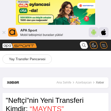
APA Sport
Mobil tətbiqimizi buradan yüklə!
Yay Transfer Pəncərəsi
XƏBƏR
Ana Səhifə
Azərbaycan
Xəbər
"Neftçi"nin Yeni Transferi
Kimdir:
“MAYNTS”