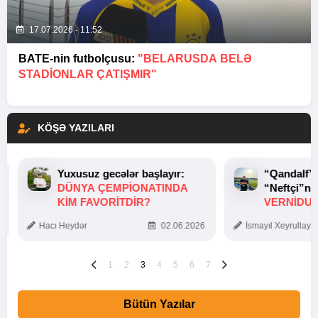
17.07.2026 - 11:52
BATE-nin futbolçusu:
"BELARUSDA BELƏ
STADIONLAR ÇATIŞMIR"
KÖŞƏ YAZILARI
Yuxusuz gecələr başlayır:
“Qandalf”
DÜNYA ÇEMPIONATINDA
“Neftçi”ni
KIM FAVORITDIR?
VERNİDUB
TOXUNUŞ
Hacı Heydər
02.06.2026
İsmayıl Xeyrullaye
1
2
3
4
5
6
7
Bütün Yazılar