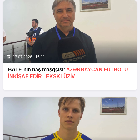
17.07.2026 - 15:11
BATE-nin baş məşqçisi:
AZƏRBAYCAN FUTBOLU
INKIŞAF EDIR
-
EKSKLÜZİV