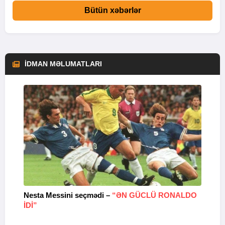
Bütün xəbərlər
İDMAN MƏLUMATLARI
Nesta Messini seçmədi –
“ƏN GÜCLÜ RONALDO
“
IDI”
V