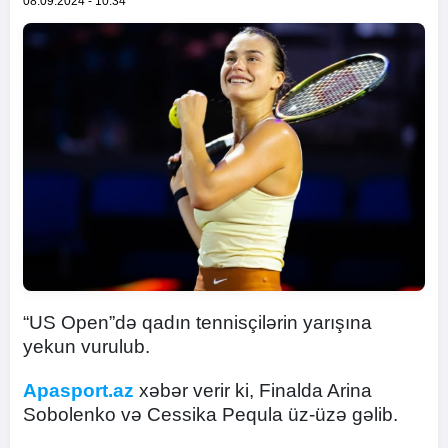
08.09.2024 - 10:34
“US Open”də qadın tennisçilərin yarışına
yekun vurulub.
Apasport.az
xəbər verir ki, Finalda Arina
Sobolenko və Cessika Pequla üz-üzə gəlib.