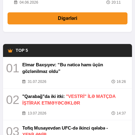
20
04.06.2026
20:11
Digərləri
TOP 5
01
Elmar Baxşıyev: “Bu nəticə hamı üçün
gözlənilməz oldu”
31.07.2026
16:26
02
"Qarabağ"da iki itki:
"VESTRİ" İLƏ MATÇDA
İŞTİRAK ETMƏYƏCƏKLƏR
13.07.2026
14:37
03
Tofiq Musayevdən UFC-də ikinci qələbə -
YENİLƏNİB