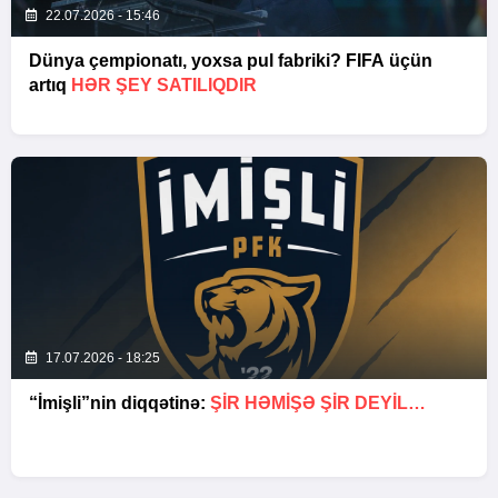
22.07.2026 - 15:46
Dünya çempionatı, yoxsa pul fabriki? FIFA üçün
artıq
HƏR ŞEY SATILIQDIR
17.07.2026 - 18:25
“İmişli”nin diqqətinə:
ŞIR HƏMIŞƏ ŞIR DEYIL…