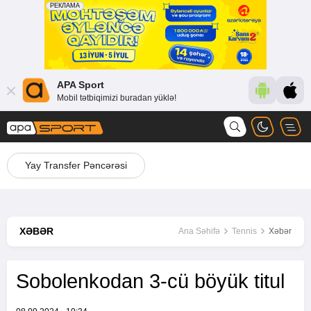
APA Sport
Mobil tətbiqimizi buradan yüklə!
Yay Transfer Pəncərəsi
XƏBƏR
Ana Səhifə
Tennis
Xəbər
Sobolenkodan 3-cü böyük titul