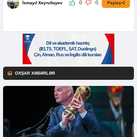
0
0
İsmayıl Xeyrullayev
Paylaş
OXŞAR XƏBƏRLƏR