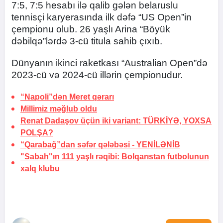
7:5, 7:5 hesabı ilə qalib gələn belaruslu
tennisçi karyerasında ilk dəfə “US Open”in
çempionu olub. 26 yaşlı Arina “Böyük
dəbilqə”lərdə 3-cü titula sahib çıxıb.
Dünyanın ikinci raketkası “Australian Open”də
2023-cü və 2024-cü illərin çempionudur.
“Napoli”dən Meret
qərarı
Millimiz məğlub oldu
Renat Dadaşov üçün iki variant:
TÜRKİYƏ, YOXSA
POLŞA?
“Qarabağ”dan səfər qələbəsi -
YENİLƏNİB
"Sabah"ın 111 yaşlı rəqibi:
Bolqarıstan futbolunun
xalq klubu