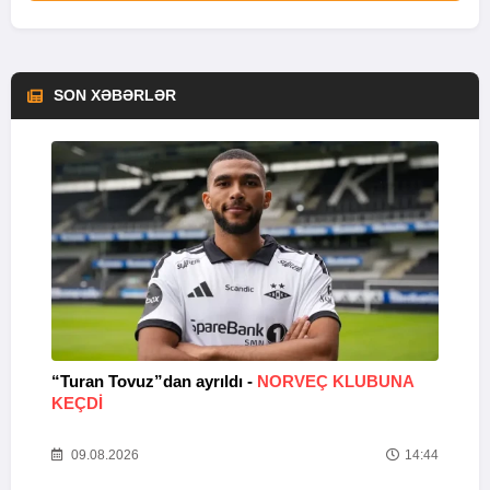
SON XƏBƏRLƏR
“Turan Tovuz”dan ayrıldı -
NORVEÇ KLUBUNA
B
KEÇDİ
R
33
09.08.2026
14:44