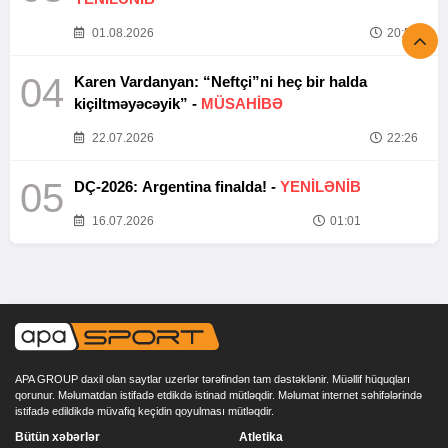
01.08.2026
20:52
04
Karen Vardanyan: “Neftçi”ni heç bir halda
kiçiltməyəcəyik” -
MÜSAHİBƏ
22.07.2026
22:26
05
DÇ-2026: Argentina finalda! -
YENİLƏNİB
16.07.2026
01:01
APA GROUP daxil olan saytlar uzerlər tərəfindən tam dəstəklənir. Müəllif hüquqları
qorunur. Məlumatdan istifadə etdikdə istinad mütləqdir. Məlumat internet səhifələrində
istifadə edildikdə müvafiq keçidin qoyulması mütləqdir.
Bütün xəbərlər
Atletika