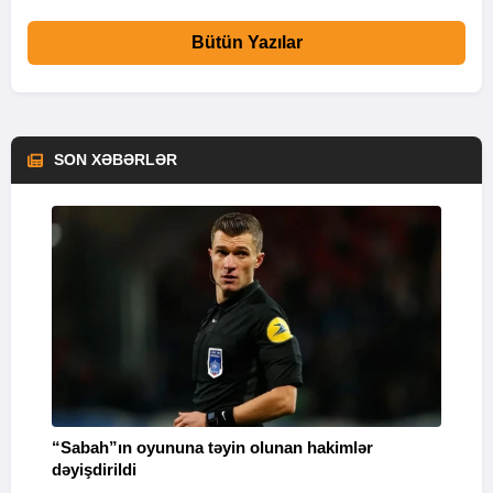
Bütün Yazılar
SON XƏBƏRLƏR
“Sabah”ın oyununa təyin olunan hakimlər
I
dəyişdirildi