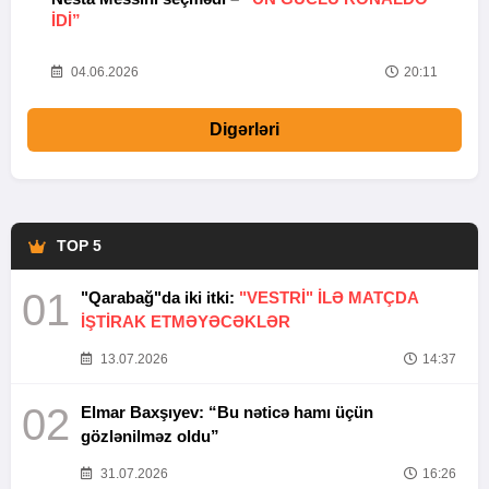
IDI”
V
20
04.06.2026
20:11
Digərləri
TOP 5
01
"Qarabağ"da iki itki:
"VESTRİ" İLƏ MATÇDA
İŞTİRAK ETMƏYƏCƏKLƏR
13.07.2026
14:37
02
Elmar Baxşıyev: “Bu nəticə hamı üçün
gözlənilməz oldu”
31.07.2026
16:26