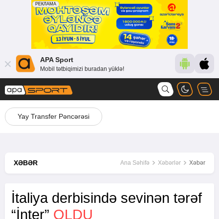
APA Sport
Mobil tətbiqimizi buradan yüklə!
Yay Transfer Pəncərəsi
XƏBƏR
Ana Səhifə
Xəbərlər
Xəbər
İtaliya derbisində sevinən tərəf
“İnter”
OLDU