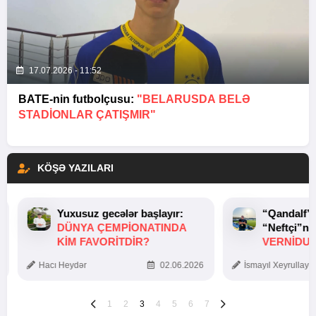
17.07.2026 - 11:52
BATE-nin futbolçusu:
"BELARUSDA BELƏ
STADIONLAR ÇATIŞMIR"
KÖŞƏ YAZILARI
Yuxusuz gecələr başlayır:
“Qandalf”
DÜNYA ÇEMPIONATINDA
“Neftçi”ni
KIM FAVORITDIR?
VERNİDUB
TOXUNUŞ
Hacı Heydər
02.06.2026
İsmayıl Xeyrullaye
1
2
3
4
5
6
7