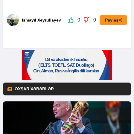
0
0
İsmayıl Xeyrullayev
Paylaş
OXŞAR XƏBƏRLƏR