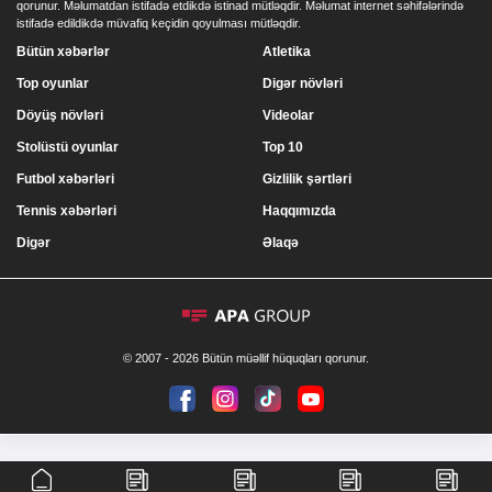
qorunur. Məlumatdan istifadə etdikdə istinad mütləqdir. Məlumat internet səhifələrində
istifadə edildikdə müvafiq keçidin qoyulması mütləqdir.
Bütün xəbərlər
Atletika
Top oyunlar
Digər növləri
Döyüş növləri
Videolar
Stolüstü oyunlar
Top 10
Futbol xəbərləri
Gizlilik şərtləri
Tennis xəbərləri
Haqqımızda
Digər
Əlaqə
© 2007 - 2026 Bütün müəllif hüquqları qorunur.