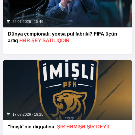
22.07.2026 - 15:46
Dünya çempionatı, yoxsa pul fabriki? FIFA üçün
artıq
HƏR ŞEY SATILIQDIR
17.07.2026 - 18:25
“İmişli”nin diqqətinə:
ŞIR HƏMIŞƏ ŞIR DEYIL…