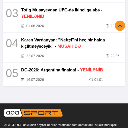
03
Tofiq Musayevdən UFC-də ikinci qələbə -
YENİLƏNİB
01.08.2026
20:52
04
Karen Vardanyan: “Neftçi”ni heç bir halda
kiçiltməyəcəyik” -
MÜSAHİBƏ
22.07.2026
22:26
05
DÇ-2026: Argentina finalda! -
YENİLƏNİB
16.07.2026
01:01
APA GROUP daxil olan saytlar uzerlər tərəfindən tam dəstəklənir. Müəllif hüquqları