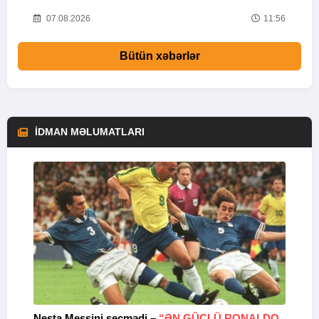
02
07.08.2026
11:56
Bütün xəbərlər
İDMAN MƏLUMATLARI
Nesta Messini seçmədi –
“ƏN GÜCLÜ RONALDO
“