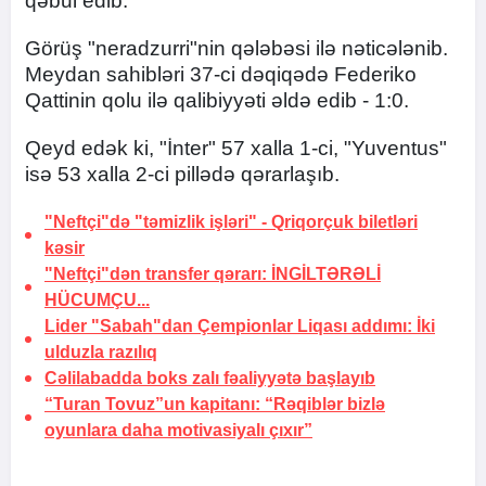
qəbul edib.
Görüş "neradzurri"nin qələbəsi ilə nəticələnib.
Meydan sahibləri 37-ci dəqiqədə Federiko
Qattinin qolu ilə qalibiyyəti əldə edib - 1:0.
Qeyd edək ki, "İnter" 57 xalla 1-ci, "Yuventus"
isə 53 xalla 2-ci pillədə qərarlaşıb.
"Neftçi"də "təmizlik işləri" -
Qriqorçuk biletləri
kəsir
"Neftçi"dən transfer qərarı:
İNGİLTƏRƏLİ
HÜCUMÇU...
Lider "Sabah"dan Çempionlar Liqası addımı:
İki
ulduzla razılıq
Cəlilabadda boks zalı fəaliyyətə başlayıb
“Turan Tovuz”un kapitanı: “Rəqiblər bizlə
oyunlara daha motivasiyalı çıxır”