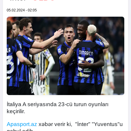
05.02.2024 - 02:05
İtaliya A seriyasında 23-cü turun oyunları
keçirilir.
Apasport.az
xəbər verir ki, "İnter" "Yuventus"u