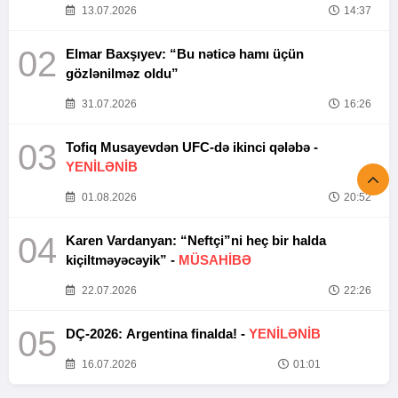
13.07.2026
14:37
02
Elmar Baxşıyev: “Bu nəticə hamı üçün
gözlənilməz oldu”
31.07.2026
16:26
03
Tofiq Musayevdən UFC-də ikinci qələbə -
YENİLƏNİB
01.08.2026
20:52
04
Karen Vardanyan: “Neftçi”ni heç bir halda
kiçiltməyəcəyik” -
MÜSAHİBƏ
22.07.2026
22:26
05
DÇ-2026: Argentina finalda! -
YENİLƏNİB
16.07.2026
01:01