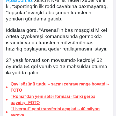
Apasport.az
xarici KİV-ə istinadən xəbər verir
ki, “Sportinq”in ilk rədd cavabına baxmayaraq,
“topçular” isveçli futbolçunun transferini
yenidən gündəmə gətirib.
İddialara görə, “Arsenal”ın baş məşqçisi Mikel
Arteta Qyökereşi komandasında görməkdə
israrlıdır və bu transferin mövsümöncəsi
hazırlıq başlayana qədər reallaşmasını istəyir.
27 yaşlı forvard son mövsümdə keçirdiyi 52
oyunda 54 qol vurub və 13 məhsuldar ötürmə
ilə yadda qalıb.
Qavi sözünü tutdu –
saçını çəhrayı rəngə boyatdı
-
FOTO
"Roma"dan yeni səfər forması -
tarixi gerbə
qayıdış
-
FOTO
"Liverpul" yeni transferini açıqladı -
40 milyon
avroya