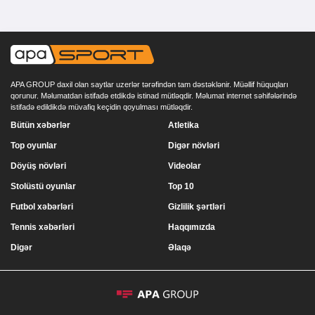
APA GROUP daxil olan saytlar uzerlər tərəfindən tam dəstəklənir. Müəllif hüquqları
qorunur. Məlumatdan istifadə etdikdə istinad mütləqdir. Məlumat internet səhifələrində
istifadə edildikdə müvafiq keçidin qoyulması mütləqdir.
Bütün xəbərlər
Atletika
Top oyunlar
Digər növləri
Döyüş növləri
Videolar
Stolüstü oyunlar
Top 10
Futbol xəbərləri
Gizlilik şərtləri
Tennis xəbərləri
Haqqımızda
Digər
Əlaqə