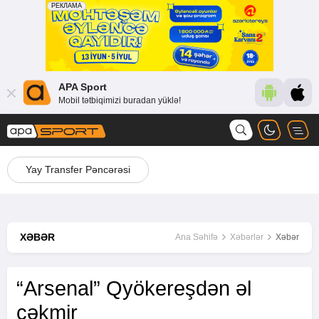
APA Sport
Mobil tətbiqimizi buradan yüklə!
Yay Transfer Pəncərəsi
XƏBƏR
Ana Səhifə
Xəbərlər
Xəbər
“Arsenal” Qyökereşdən əl
çəkmir