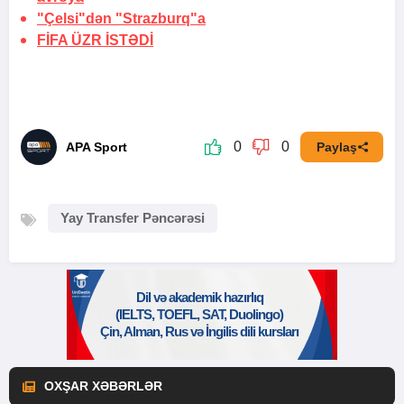
"Çelsi"dən "Strazburq"a
FİFA
ÜZR İSTƏDİ
0
0
APA Sport
Paylaş
Yay Transfer Pəncərəsi
OXŞAR XƏBƏRLƏR