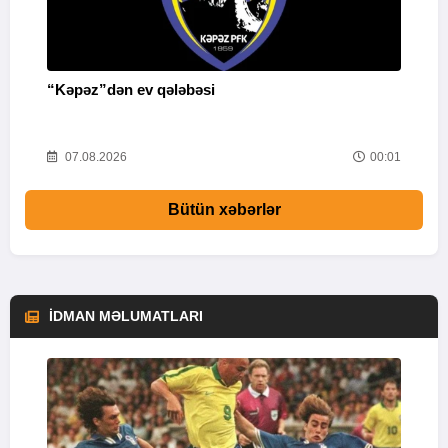
“Kəpəz”dən ev qələbəsi
Q
i
52
07.08.2026
00:01
Bütün xəbərlər
İDMAN MƏLUMATLARI