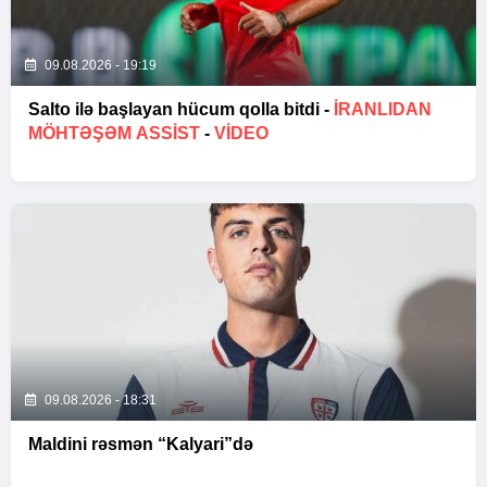
09.08.2026 - 19:19
Salto ilə başlayan hücum qolla bitdi -
İRANLIDAN
MÖHTƏŞƏM ASSIST
-
VİDEO
09.08.2026 - 18:31
Maldini rəsmən “Kalyari”də