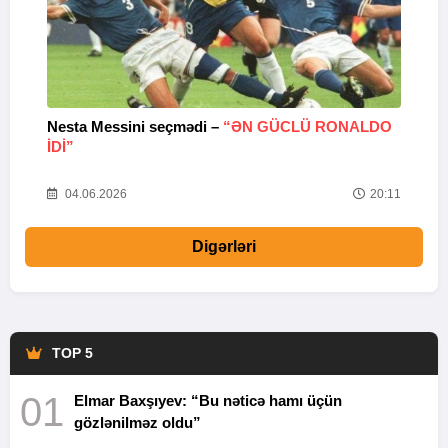
Nesta Messini seçmədi –
“ƏN GÜCLÜ RONALDO
“
IDI”
V
20
04.06.2026
20:11
Digərləri
TOP 5
01
Elmar Baxşıyev: “Bu nəticə hamı üçün
gözlənilməz oldu”