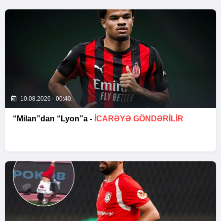
10.08.2026 - 00:40
“Milan”dan “Lyon”a -
İCARƏYƏ GÖNDƏRİLİR