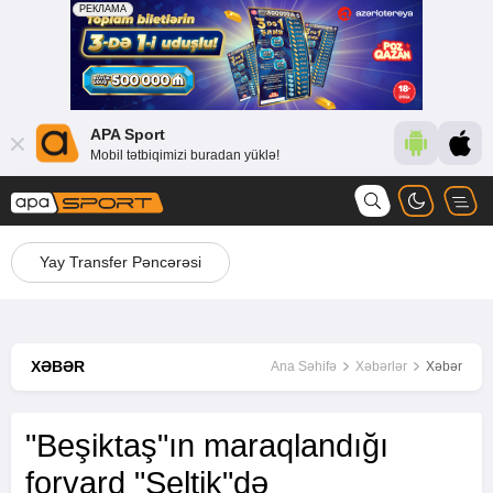
APA Sport
Mobil tətbiqimizi buradan yüklə!
Yay Transfer Pəncərəsi
XƏBƏR
Ana Səhifə
Xəbərlər
Xəbər
"Beşiktaş"ın maraqlandığı
forvard "Seltik"də