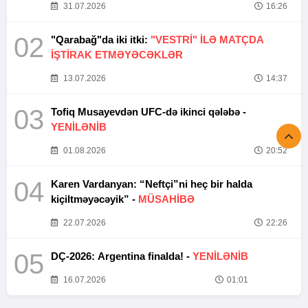
31.07.2026
16:26
02
"Qarabağ"da iki itki:
"VESTRİ" İLƏ MATÇDA
İŞTİRAK ETMƏYƏCƏKLƏR
13.07.2026
14:37
03
Tofiq Musayevdən UFC-də ikinci qələbə -
YENİLƏNİB
01.08.2026
20:52
04
Karen Vardanyan: “Neftçi”ni heç bir halda
kiçiltməyəcəyik” -
MÜSAHİBƏ
22.07.2026
22:26
05
DÇ-2026: Argentina finalda! -
YENİLƏNİB
16.07.2026
01:01