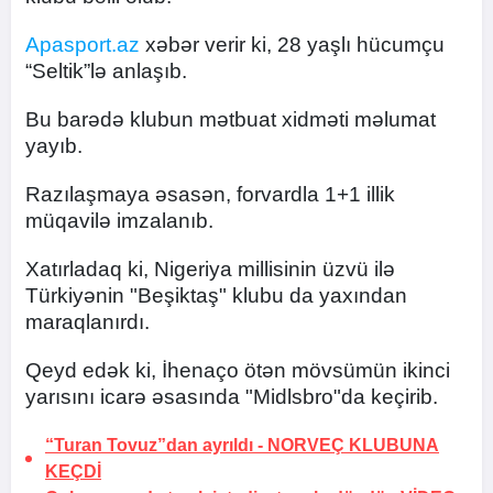
Apasport.az
xəbər verir ki, 28 yaşlı hücumçu
“Seltik”lə anlaşıb.
Bu barədə klubun mətbuat xidməti məlumat
yayıb.
Razılaşmaya əsasən, forvardla 1+1 illik
müqavilə imzalanıb.
Xatırladaq ki, Nigeriya millisinin üzvü ilə
Türkiyənin "Beşiktaş" klubu da yaxından
maraqlanırdı.
Qeyd edək ki, İhenaço ötən mövsümün ikinci
yarısını icarə əsasında "Midlsbro"da keçirib.
“Turan Tovuz”dan ayrıldı -
NORVEÇ KLUBUNA
KEÇDİ