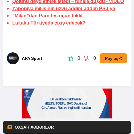
Qolunu qeyd etmək istədi –
tunelə düşdü
-
VİDEO
Yaponiya millisinin üzvü addım-addım PSJ-yə
“Milan”dan Paredes üçün təklif
Lukaku Türkiyədə çıxış edəcək?
0
0
APA Sport
Paylaş
OXŞAR XƏBƏRLƏR