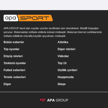
APA GROUP daxil olan saytlar uzerlər tərəfindən tam dəstəklənir. Müəllif hüquqları
qorunur. Məlumatdan istifadə etdikdə istinad mütləqdir. Məlumat internet səhifələrində
istifadə edildikdə müvafiq keçidin qoyulması mütləqdir.
Bütün xəbərlər
Atletika
Top oyunlar
Digər növləri
Döyüş növləri
Videolar
Stolüstü oyunlar
Top 10
Futbol xəbərləri
Gizlilik şərtləri
Tennis xəbərləri
Haqqımızda
Digər
Əlaqə