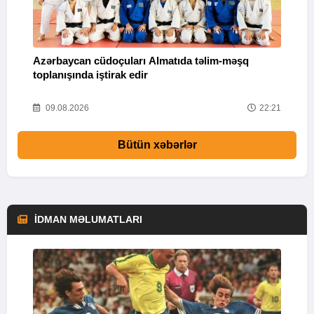
Azərbaycan cüdoçuları Almatıda təlim-məşq
T
toplanışında iştirak edir
v
25
09.08.2026
22:21
Bütün xəbərlər
İDMAN MƏLUMATLARI