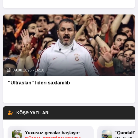
09.08.2026 - 16:18
“Ultraslan” lideri saxlanılıb
KÖŞƏ YAZILARI
Yuxusuz gecələr başlayır:
“Qandalf”