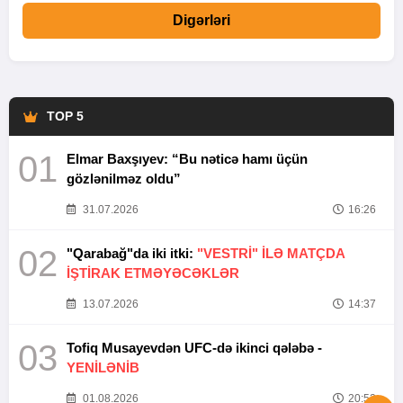
Digərləri
TOP 5
01
Elmar Baxşıyev: “Bu nəticə hamı üçün
gözlənilməz oldu”
31.07.2026
16:26
02
"Qarabağ"da iki itki:
"VESTRİ" İLƏ MATÇDA
İŞTİRAK ETMƏYƏCƏKLƏR
13.07.2026
14:37
03
Tofiq Musayevdən UFC-də ikinci qələbə -
YENİLƏNİB
01.08.2026
20:52