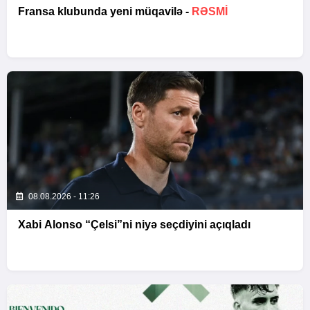
Fransa klubunda yeni müqavilə -
RƏSMİ
08.08.2026 - 11:26
Xabi Alonso “Çelsi”ni niyə seçdiyini açıqladı