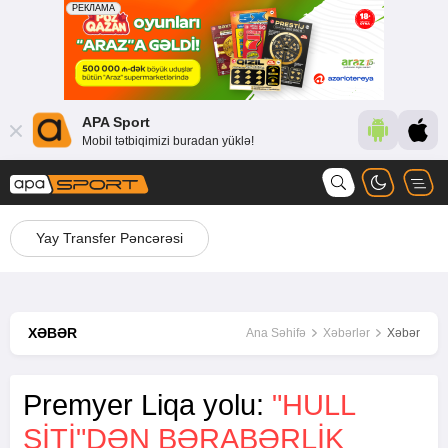
APA Sport
Mobil tətbiqimizi buradan yüklə!
Yay Transfer Pəncərəsi
XƏBƏR
Ana Səhifə
Xəbərlər
Xəbər
Premyer Liqa yolu:
"HULL
SITI"DƏN BƏRABƏRLIK