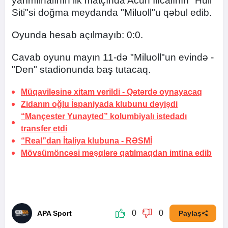
yarımfinalının ilk matçında Acun Ilıcalının "Hull
Siti"si doğma meydanda "Miluoll"u qəbul edib.
Oyunda hesab açılmayıb: 0:0.
Cavab oyunu mayın 11-də "Miluoll"un evində -
"Den" stadionunda baş tutacaq.
Müqaviləsinə xitam verildi -
Qətərdə oynayacaq
Zidanın oğlu İspaniyada klubunu dəyişdi
“Mançester Yunayted” kolumbiyalı istedadı
transfer etdi
“Real”dan İtaliya klubuna -
RƏSMİ
Mövsümöncəsi məşqlərə qatılmaqdan imtina edib
0
0
APA Sport
Paylaş