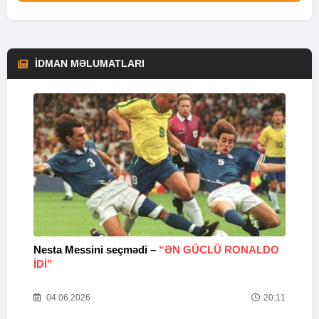
İDMAN MƏLUMATLARI
Nesta Messini seçmədi –
“ƏN GÜCLÜ RONALDO
“
IDI”
V
20
04.06.2026
20:11