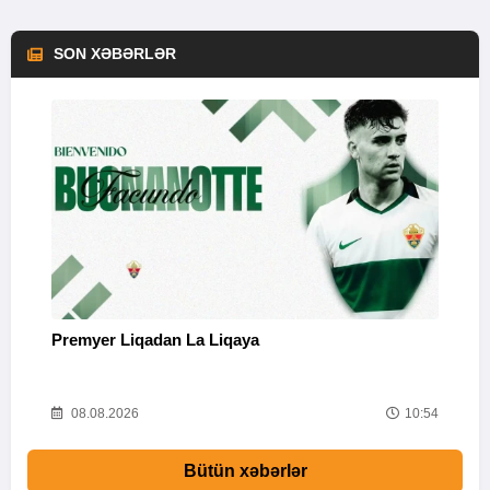
SON XƏBƏRLƏR
Premyer Liqadan La Liqaya
İ
26
08.08.2026
10:54
Bütün xəbərlər