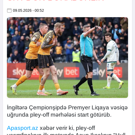
09.05.2026 - 00:52
İngiltərə Çempionşipdə Premyer Liqaya vəsiqə
uğrunda pley-off mərhələsi start götürüb.
Apasport.az
xəbər verir ki, pley-off