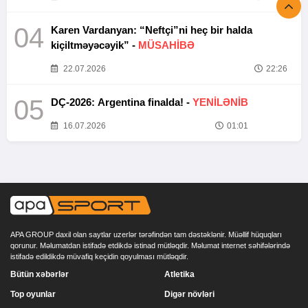
04
Karen Vardanyan: “Neftçi”ni heç bir halda
kiçiltməyəcəyik” -
MÜSAHİBƏ
22.07.2026
22:26
05
DÇ-2026: Argentina finalda! -
YENİLƏNİB
16.07.2026
01:01
APA GROUP daxil olan saytlar uzerlər tərəfindən tam dəstəklənir. Müəllif hüquqları
qorunur. Məlumatdan istifadə etdikdə istinad mütləqdir. Məlumat internet səhifələrində
istifadə edildikdə müvafiq keçidin qoyulması mütləqdir.
Bütün xəbərlər
Atletika
Top oyunlar
Digər növləri