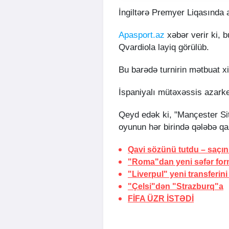
İngiltərə Premyer Liqasında 
Apasport.az
xəbər verir ki, b
Qvardiola layiq görülüb.
Bu barədə turnirin mətbuat x
İspaniyalı mütəxəssis azarke
Qeyd edək ki, "Mançester Sit
oyunun hər birində qələbə qa
Qavi sözünü tutdu –
saçın
"Roma"dan yeni səfər for
"Liverpul" yeni transferini
"Çelsi"dən "Strazburq"a
FİFA
ÜZR İSTƏDİ