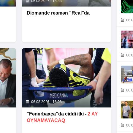
06.08.2026 - 18:33
Diomande rəsmən “Real”da
06.0
06.0
06.0
06.08.2026 - 16:08
“Fənərbaxça”da ciddi itki -
2 AY
OYNAMAYACAQ
06.0