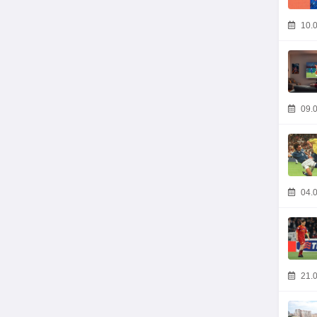
10.0
09.0
04.0
21.0