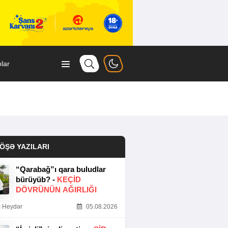
lar
ÖŞƏ YAZILARI
“Qarabağ”ı qara buludlar
bürüyüb? -
KEÇID
DÖVRÜNÜN AĞIRLIĞI
 Heydər
05.08.2026