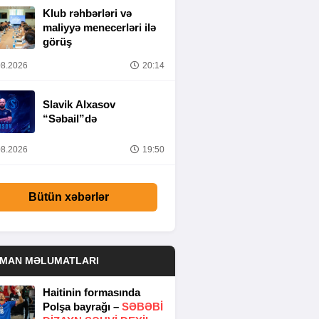
Klub rəhbərləri və
maliyyə menecerləri ilə
görüş
8.2026
20:14
Slavik Alxasov
“Səbail”də
8.2026
19:50
Bütün xəbərlər
DMAN MƏLUMATLARI
Haitinin formasında
Polşa bayrağı –
SƏBƏBI