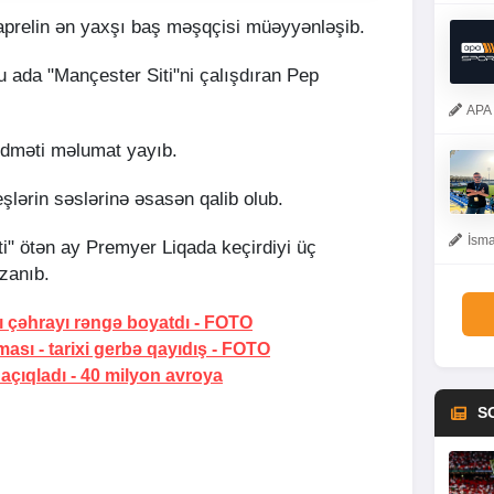
aprelin ən yaxşı baş məşqçisi müəyyənləşib.
u ada "Mançester Siti"ni çalışdıran Pep
APA 
idməti məlumat yayıb.
şlərin səslərinə əsasən qalib olub.
İsma
i" ötən ay Premyer Liqada keçirdiyi üç
zanıb.
ı çəhrayı rəngə boyatdı
-
FOTO
ması -
tarixi gerbə qayıdış
-
FOTO
 açıqladı -
40 milyon avroya
S