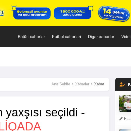
Bütün xəbərlər
Futbol xəbərləri
Digər xəbərlər
Video
Ana Səhifə
Xəbərlər
Xəbər
K
 yaxşısı seçildi -
Hacı
LİQADA