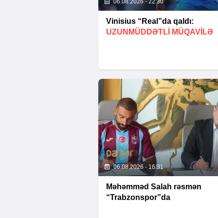
06.08.2026 - 22:30
Vinisius “Real”da qaldı:
UZUNMÜDDƏTLİ MÜQAVİLƏ
06.08.2026 - 16:31
Məhəmməd Salah rəsmən
“Trabzonspor”da