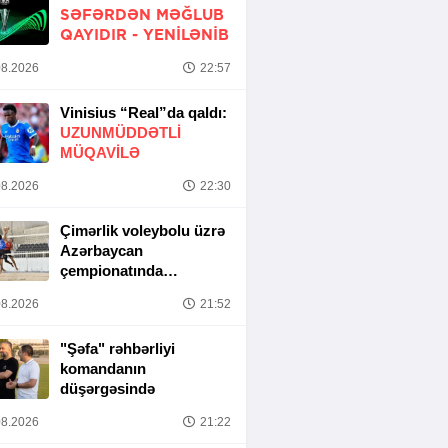
SƏFƏRDƏN MƏĞLUB
QAYIDIR -
YENİLƏNİB
8.2026
22:57
Vinisius “Real”da qaldı:
UZUNMÜDDƏTLİ
MÜQAVİLƏ
8.2026
22:30
Çimərlik voleybolu üzrə
Azərbaycan
çempionatında
yarımfinal mərhələsi
8.2026
21:52
başa çatıb
"Şəfa" rəhbərliyi
komandanın
düşərgəsində
8.2026
21:22