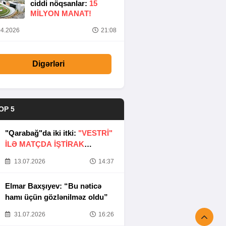
ciddi nöqsanlar:
15
MILYON MANAT!
4.2026
21:08
Digərləri
OP 5
"Qarabağ"da iki itki:
"VESTRİ"
İLƏ MATÇDA İŞTİRAK
ETMƏYƏCƏKLƏR
13.07.2026
14:37
Elmar Baxşıyev: “Bu nəticə
hamı üçün gözlənilməz oldu”
31.07.2026
16:26