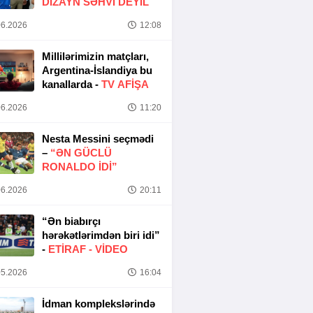
DIZAYN SƏHVI DEYIL
6.2026
12:08
Millilərimizin matçları,
Argentina-İslandiya bu
kanallarda -
TV AFİŞA
6.2026
11:20
Nesta Messini seçmədi
–
“ƏN GÜCLÜ
RONALDO IDI”
6.2026
20:11
“Ən biabırçı
hərəkətlərimdən biri idi”
-
ETIRAF -
VİDEO
5.2026
16:04
İdman komplekslərində