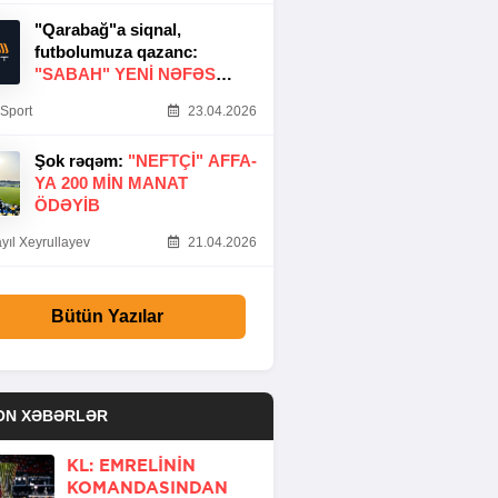
"Qarabağ"a siqnal,
futbolumuza qazanc:
"SABAH" YENI NƏFƏS
GƏTIRDI
Sport
23.04.2026
Şok rəqəm:
"NEFTÇI" AFFA-
YA 200 MIN MANAT
ÖDƏYIB
yıl Xeyrullayev
21.04.2026
Bütün Yazılar
ON XƏBƏRLƏR
KL: EMRELININ
KOMANDASINDAN