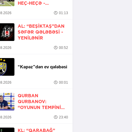
HEÇ-HEÇƏ -
YENİLƏNİB
8.2026
01:13
AL: “BEŞIKTAŞ”DAN
SƏFƏR QƏLƏBƏSI -
YENİLƏNİR
8.2026
00:52
“Kəpəz”dən ev qələbəsi
8.2026
00:01
QURBAN
QURBANOV:
“OYUNUN TEMPINI
ARTIRMALI IDIK”
8.2026
23:40
KL: “QARABAĞ”