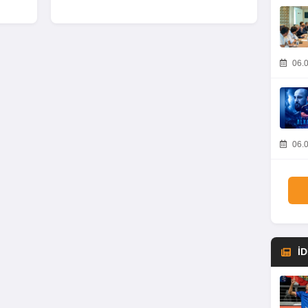
06.0
06.0
İ