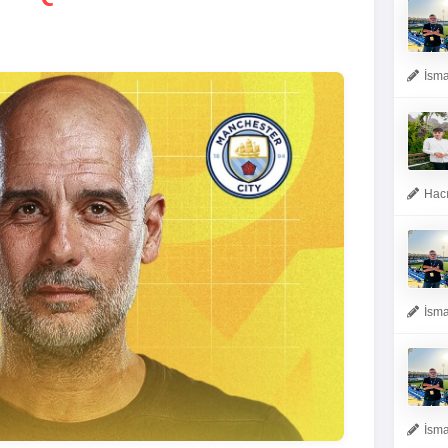
İsma
Hacı
İsma
İsma