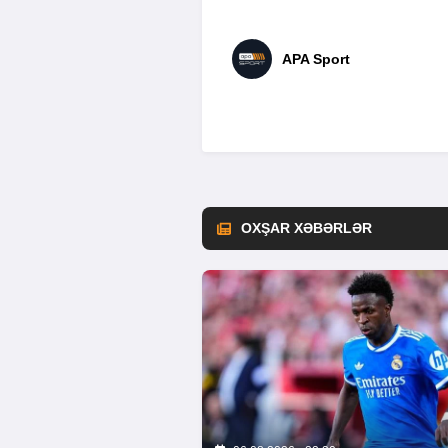
APA Sport
OXŞAR XƏBƏRLƏR