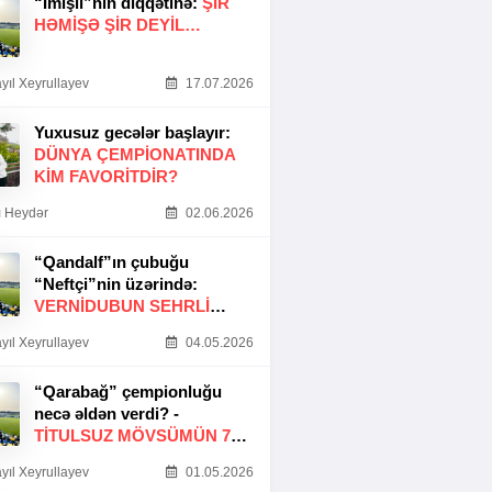
“İmişli”nin diqqətinə:
ŞIR
HƏMIŞƏ ŞIR DEYIL…
yıl Xeyrullayev
17.07.2026
Yuxusuz gecələr başlayır:
DÜNYA ÇEMPIONATINDA
KIM FAVORITDIR?
 Heydər
02.06.2026
“Qandalf”ın çubuğu
“Neftçi”nin üzərində:
VERNİDUBUN SEHRLİ
TOXUNUŞU
yıl Xeyrullayev
04.05.2026
“Qarabağ” çempionluğu
necə əldən verdi? -
TITULSUZ MÖVSÜMÜN 7
SƏBƏBI
yıl Xeyrullayev
01.05.2026