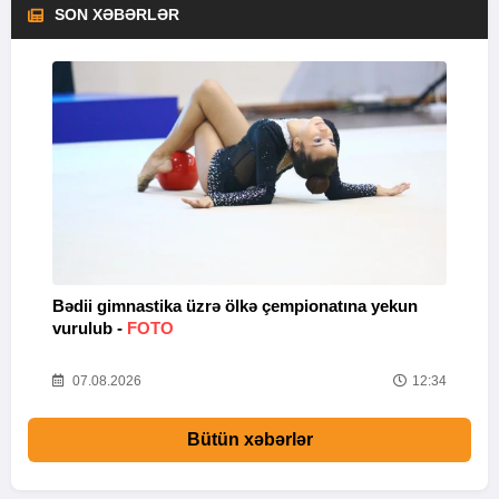
SON XƏBƏRLƏR
Bədii gimnastika üzrə ölkə çempionatına yekun
A
vurulub -
FOTO
s
56
07.08.2026
12:34
Bütün xəbərlər