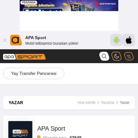
APA Sport
Mobil tətbiqimizi buradan yüklə!
Yay Transfer Pəncərəsi
YAZAR
Ana səhifə
Yazarlar
Yazar
APA Sport
Məqalə sayı
42545