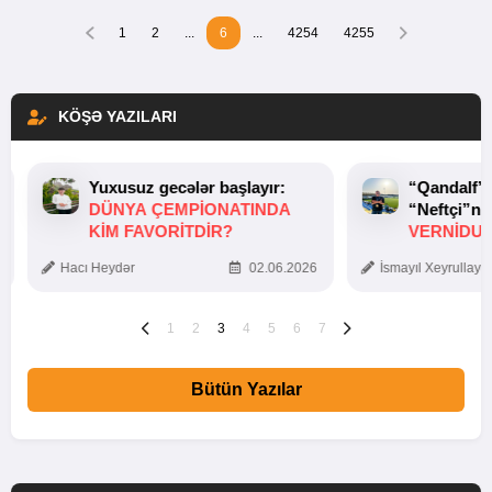
1
2
...
6
...
4254
4255
KÖŞƏ YAZILARI
Yuxusuz gecələr başlayır:
“Qandalf”
DÜNYA ÇEMPIONATINDA
“Neftçi”ni
KIM FAVORITDIR?
VERNİDUB
TOXUNUŞ
Hacı Heydər
02.06.2026
İsmayıl Xeyrullaye
1
2
3
4
5
6
7
Bütün Yazılar