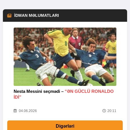
İDMAN MƏLUMATLARI
Nesta Messini seçmədi –
“ƏN GÜCLÜ RONALDO
“
IDI”
V
20
04.06.2026
20:11
Digərləri