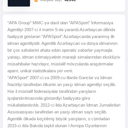
“
APA
Group” MMC-yə daxil olan “
APA
Sport” İnformasiya
Agentliyi 2007-ci il martın 5-də yaranıb.Azərbaycan dilində
fəaliyyət göstərən “
APA
Sport” Azərbaycanda yaranmış ilk
idman agentliyidir. Agentlik Azərbaycan və dünya idmanının
bir çox sahələrini əhatə edən operativ xəbərlər yaymaqla
yanaşı, idman ictimaiyyətinin maraqlı simalarından eksklüziv
müsahibələr hazırlayır, müxtəlif mövzularda araşdırmalar
aparır, unikal statistikalara yer verir.
“
APA
Sport” 2007-ci və 2009-cu illərdə Gənclər və İdman
Nazirliyi tərəfindən ölkənin ən yaxşı idman agentliyi seçilib.
Hər il müxtəlif federasiyalar tərəfindən yarışların
işıqlandırılmasında göstərdiyi fəaliyyətə görə
mükafatlandırılıb. 2012-ci ildə Azərbaycan İdman Jurnalistləri
Assosiasiyası tərəfindən ən yaxşı idman saytı seçilib.
Agentlik ölkədə keçirilmiş böyük yarışların, o cümlədən
2015-ci ildə Bakıda təşkil olunan I Avropa Oyunlarının