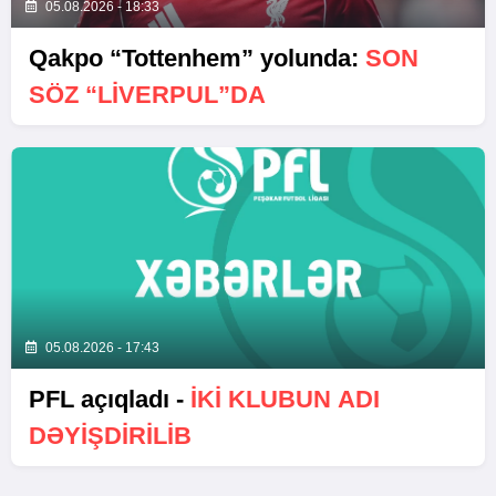
05.08.2026 - 18:33
Qakpo “Tottenhem” yolunda:
SON
SÖZ “LIVERPUL”DA
05.08.2026 - 17:43
PFL açıqladı -
İKİ KLUBUN ADI
DƏYİŞDİRİLİB