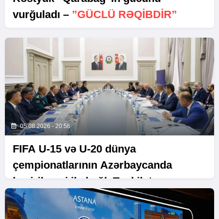
vurğuladı –
”GÜCLÜ RƏQİBDİR”
05.08.2026 - 20:56
FIFA U-15 və U-20 dünya
çempionatlarının Azərbaycanda
keçirilməsi ilə bağlı Təşkilat
Komitəsinin iclası baş tutub