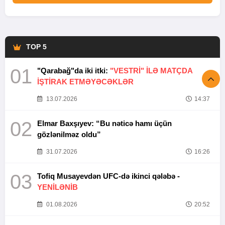
TOP 5
01
"Qarabağ"da iki itki:
"VESTRİ" İLƏ MATÇDA
İŞTİRAK ETMƏYƏCƏKLƏR
13.07.2026
14:37
02
Elmar Baxşıyev: “Bu nəticə hamı üçün
gözlənilməz oldu”
31.07.2026
16:26
03
Tofiq Musayevdən UFC-də ikinci qələbə -
YENİLƏNİB
01.08.2026
20:52