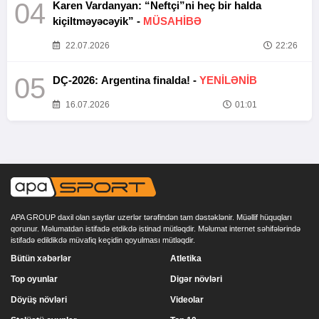
04
Karen Vardanyan: “Neftçi”ni heç bir halda
kiçiltməyəcəyik” -
MÜSAHİBƏ
22.07.2026
22:26
05
DÇ-2026: Argentina finalda! -
YENİLƏNİB
16.07.2026
01:01
APA GROUP daxil olan saytlar uzerlər tərəfindən tam dəstəklənir. Müəllif hüquqları
qorunur. Məlumatdan istifadə etdikdə istinad mütləqdir. Məlumat internet səhifələrində
istifadə edildikdə müvafiq keçidin qoyulması mütləqdir.
Bütün xəbərlər
Atletika
Top oyunlar
Digər növləri
Döyüş növləri
Videolar