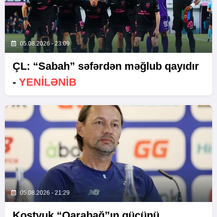
05.08.2026 - 23:09
ÇL: “Sabah” səfərdən məğlub qayıdır
-
YENİLƏNİB
05.08.2026 - 21:29
Kostyuk “Qarabağ”ın gücünü