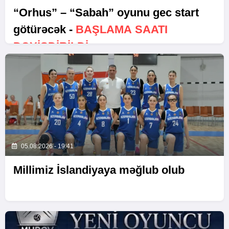
“Orhus” – “Sabah” oyunu gec start
götürəcək -
BAŞLAMA SAATI
DƏYIŞDIRILDI
05.08.2026 - 19:41
Millimiz İslandiyaya məğlub olub