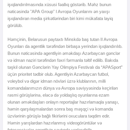
işıqlandırılmasında xüsusi fəallıq göstərib. Məhz bunun
nəticəsində "
APA
Group" I Avropa Oyunlarını ən yaxşı
işıqlandıran media şirkətlərindən biri kimi mükafata layiq
görülüb.
Həmçinin, Belarusun paytaxtı Minskdə baş tutan II Avropa
Oyunları da agentlik tərəfindən birbaşa yerindən işıqlandırılıb.
Bunun nəticəsində agentliyin əməkdaşı Azərbaycan gənclər
və idman naziri tərəfindən fəxri fərmanla təltif edilib. Bakıda
təşkil olunan Gənclərin Yay Olimpiya Festivalı da “
APA
Sport”
üçün prioritet tədbir olub. Agentliyin Azərbaycan futbol,
voleybol və digər idman növləri üzrə klublarının, milli
komandalarımızın dünya və Avropa səviyyəsində keçirilən
rəsmi görüşlərinə, eləcə də yoldaşlıq oyunlarına ezam
olunan əməkdaşları onlayn reportajlar hazırlamaqla yanaşı,
həmin qarşılaşmalardan sonra baş məşqçi və komanda
üzvlərinin görüşlə bağlı fikirlərini oxuculara təqdim edir.
Həmin yarışlardan hazırlanmış videogörüntülər və
fotosessiyalar agentliyin saytında yerləşdirilir.