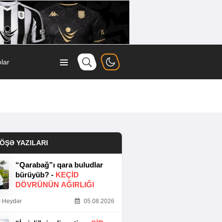
lar
ÖŞƏ YAZILARI
“Qarabağ”ı qara buludlar
bürüyüb? -
KEÇID
DÖVRÜNÜN AĞIRLIĞI
 Heydər
05.08.2026