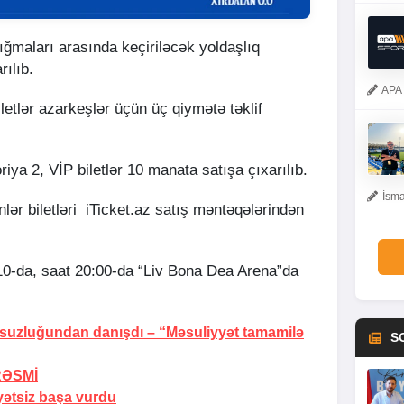
ğmaları arasında keçiriləcək yoldaşlıq
rılıb.
APA 
iletlər azarkeşlər üçün üç qiymətə təklif
riya 2, VİP biletlər 10 manata satışa çıxarılıb.
İsma
lər biletləri iTicket.az satış məntəqələrindən
10-da, saat 20:00-da “Liv Bona Dea Arena”da
rsuzluğundan danışdı –
“Məsuliyyət tamamilə
S
RƏSMİ
yətsiz başa vurdu