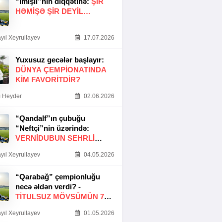
“İmişli”nin diqqətinə:
ŞIR
HƏMIŞƏ ŞIR DEYIL…
yıl Xeyrullayev
17.07.2026
Yuxusuz gecələr başlayır:
DÜNYA ÇEMPIONATINDA
KIM FAVORITDIR?
 Heydər
02.06.2026
“Qandalf”ın çubuğu
“Neftçi”nin üzərində:
VERNİDUBUN SEHRLİ
TOXUNUŞU
yıl Xeyrullayev
04.05.2026
“Qarabağ” çempionluğu
necə əldən verdi? -
TITULSUZ MÖVSÜMÜN 7
SƏBƏBI
yıl Xeyrullayev
01.05.2026