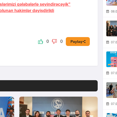
ərimizi qələbələrlə sevindirəcəyik"
lunan hakimlər dəyişdirildi
08.0
0
0
Paylaş
07.0
07.0
07.0