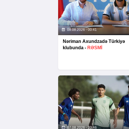
08.08.2026 - 00:41
Nəriman Axundzadə Türkiyə
klubunda -
RƏSMİ
07.08.2026 - 20:46