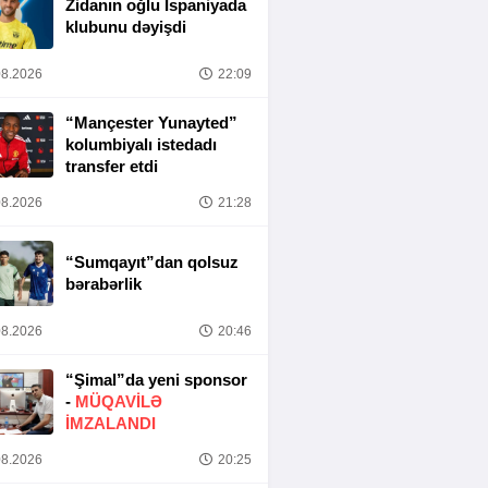
Zidanın oğlu İspaniyada
klubunu dəyişdi
8.2026
22:09
“Mançester Yunayted”
kolumbiyalı istedadı
transfer etdi
8.2026
21:28
“Sumqayıt”dan qolsuz
bərabərlik
8.2026
20:46
“Şimal”da yeni sponsor
-
MÜQAVİLƏ
İMZALANDI
8.2026
20:25