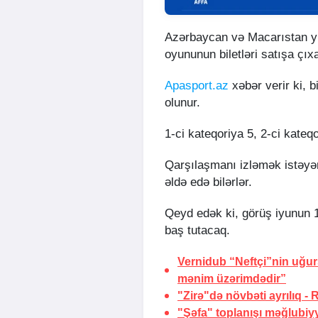
Azərbaycan və Macarıstan yı
oyununun biletləri satışa çıxa
Apasport.az
xəbər verir ki, b
olunur.
1-ci kateqoriya 5, 2-ci kateqo
Qarşılaşmanı izləmək istəyən
əldə edə bilərlər.
Qeyd edək ki, görüş iyunun 
baş tutacaq.
Vernidub “Neftçi”nin uğu
mənim üzərimdədir”
"Zirə"də növbəti ayrılıq -
"Şəfa" toplanışı məğlubiy