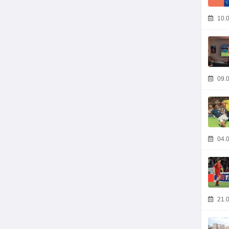
10.0
09.0
04.0
21.0