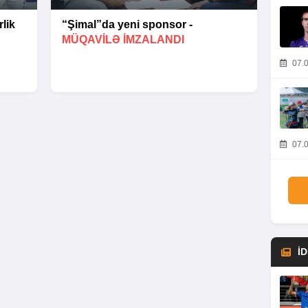
lik
“Şimal”da yeni sponsor -
MÜQAVİLƏ İMZALANDI
07.0
07.0
İ