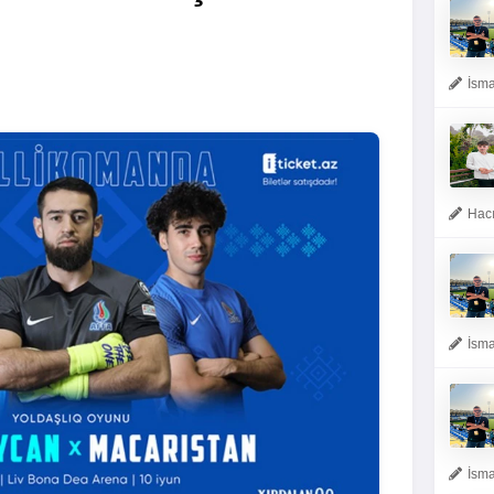
İsma
Hacı
İsma
İsma