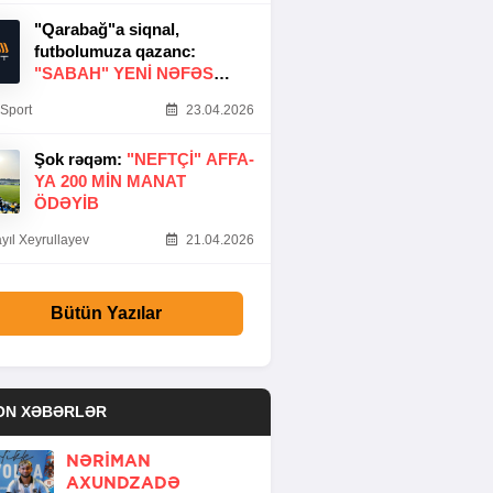
"Qarabağ"a siqnal,
futbolumuza qazanc:
"SABAH" YENI NƏFƏS
GƏTIRDI
Sport
23.04.2026
Şok rəqəm:
"NEFTÇI" AFFA-
YA 200 MIN MANAT
ÖDƏYIB
yıl Xeyrullayev
21.04.2026
Bütün Yazılar
ON XƏBƏRLƏR
NƏRIMAN
AXUNDZADƏ