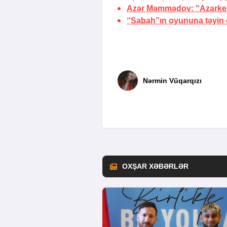
Azər Məmmədov: "Azarkeşl
“Sabah”ın oyununa təyin o
Nərmin Vüqarqızı
OXŞAR XƏBƏRLƏR