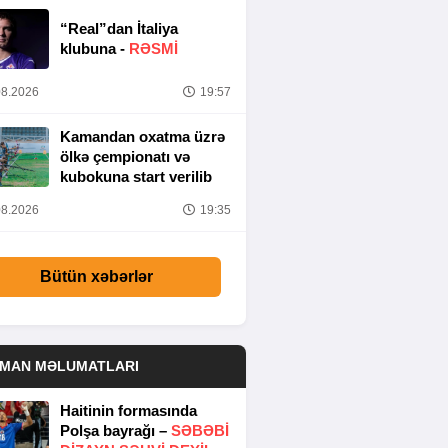
“Real”dan İtaliya
klubuna -
RƏSMİ
8.2026
19:57
Kamandan oxatma üzrə
ölkə çempionatı və
kubokuna start verilib
8.2026
19:35
Bütün xəbərlər
DMAN MƏLUMATLARI
Haitinin formasında
Polşa bayrağı –
SƏBƏBI