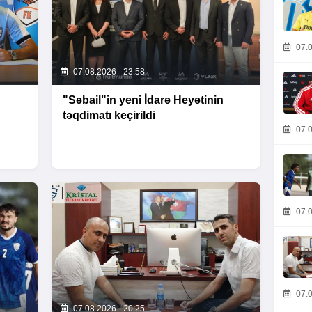
07.0
07.08.2026 - 23:58
"Səbail"in yeni İdarə Heyətinin
təqdimatı keçirildi
07.0
07.0
07.0
07.08.2026 - 20:25