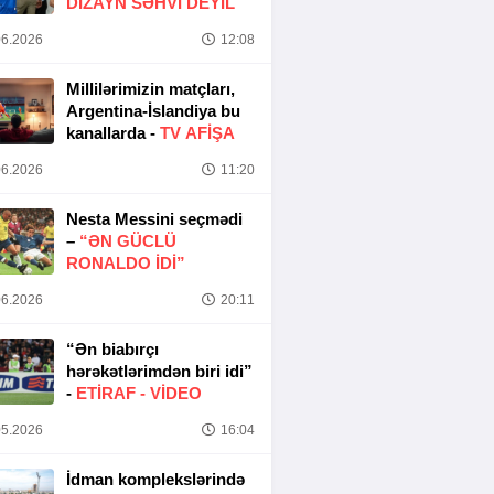
DIZAYN SƏHVI DEYIL
6.2026
12:08
Millilərimizin matçları,
Argentina-İslandiya bu
kanallarda -
TV AFİŞA
6.2026
11:20
Nesta Messini seçmədi
–
“ƏN GÜCLÜ
RONALDO IDI”
6.2026
20:11
“Ən biabırçı
hərəkətlərimdən biri idi”
-
ETIRAF -
VİDEO
5.2026
16:04
İdman komplekslərində