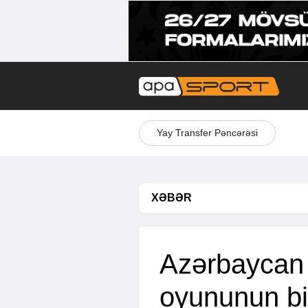
Yay Transfer Pəncərəsi
XƏBƏR
Azərbaycan 
oyununun bil