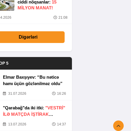
ciddi nöqsanlar:
15
MILYON MANAT!
4.2026
21:08
Digərləri
OP 5
Elmar Baxşıyev: “Bu nəticə
hamı üçün gözlənilməz oldu”
31.07.2026
16:26
"Qarabağ"da iki itki:
"VESTRİ"
İLƏ MATÇDA İŞTİRAK
ETMƏYƏCƏKLƏR
13.07.2026
14:37