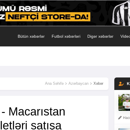
Bütün xəbərlər
Futbol xəbərləri
Digər xəbərlər
Video
Ana Səhifə
Azərbaycan
Xəbər
K
- Macarıstan
Hacı
etləri satışa