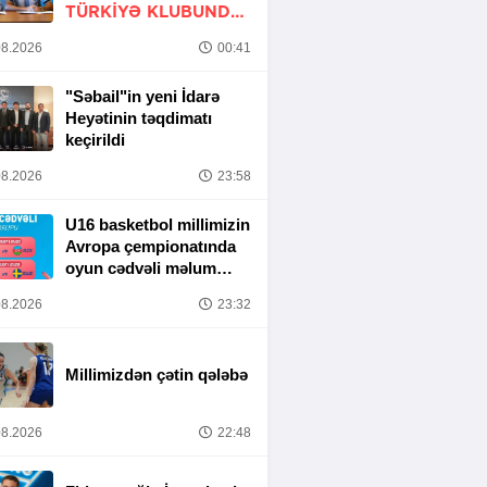
TÜRKIYƏ KLUBUNDA
-
RƏSMİ
8.2026
00:41
"Səbail"in yeni İdarə
Heyətinin təqdimatı
keçirildi
8.2026
23:58
U16 basketbol millimizin
Avropa çempionatında
oyun cədvəli məlum
olub
8.2026
23:32
Millimizdən çətin qələbə
8.2026
22:48