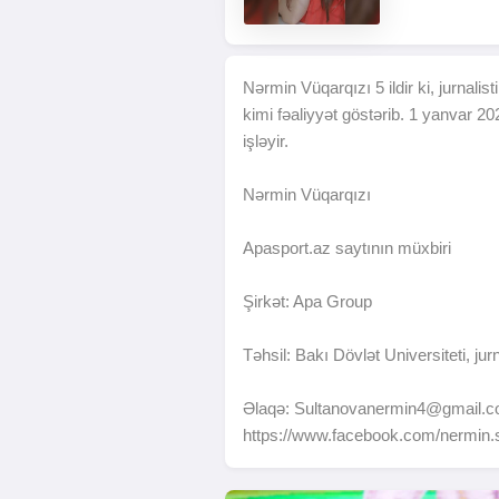
Nərmin Vüqarqızı 5 ildir ki, jurnalis
kimi fəaliyyət göstərib. 1 yanvar 2
işləyir.
Nərmin Vüqarqızı
Apasport.az saytının müxbiri
Şirkət: Apa Group
Təhsil: Bakı Dövlət Universiteti, jurn
Əlaqə:
Sultanovanermin4@gmail.
https://www.facebook.com/nermin.