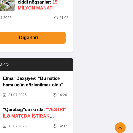
ciddi nöqsanlar:
15
MILYON MANAT!
4.2026
21:08
Digərləri
OP 5
Elmar Baxşıyev: “Bu nəticə
hamı üçün gözlənilməz oldu”
31.07.2026
16:26
"Qarabağ"da iki itki:
"VESTRİ"
İLƏ MATÇDA İŞTİRAK
ETMƏYƏCƏKLƏR
13.07.2026
14:37