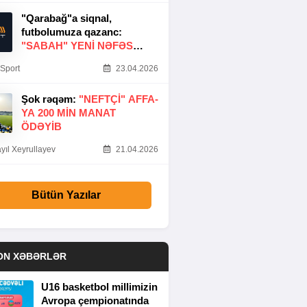
"Qarabağ"a siqnal,
futbolumuza qazanc:
"SABAH" YENI NƏFƏS
GƏTIRDI
Sport
23.04.2026
Şok rəqəm:
"NEFTÇI" AFFA-
YA 200 MIN MANAT
ÖDƏYIB
yıl Xeyrullayev
21.04.2026
Bütün Yazılar
ON XƏBƏRLƏR
U16 basketbol millimizin
Avropa çempionatında