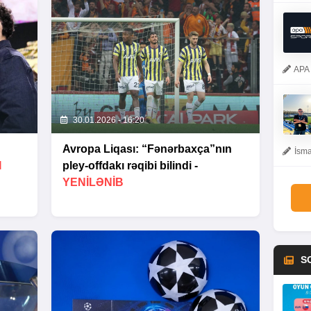
APA 
30.01.2026 - 16:20
Avropa Liqası: “Fənərbaxça”nın
İsma
I
pley-offdakı rəqibi bilindi -
YENİLƏNİB
S