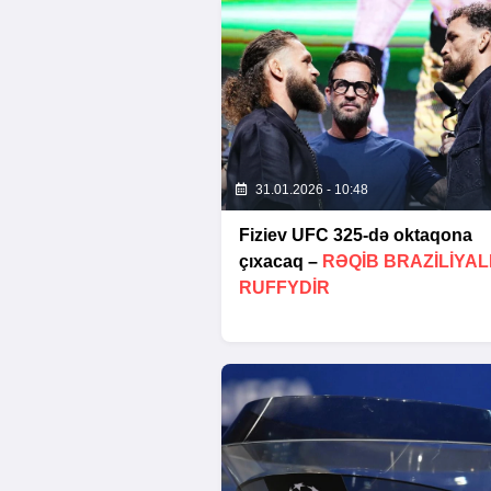
31.01.2026 - 10:48
Fiziev UFC 325-də oktaqona
çıxacaq –
RƏQIB BRAZILIYAL
RUFFYDIR