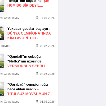
“İmişli”nin diqqətinə:
ŞIR
HƏMIŞƏ ŞIR DEYIL…
yıl Xeyrullayev
17.07.2026
Yuxusuz gecələr başlayır:
DÜNYA ÇEMPIONATINDA
KIM FAVORITDIR?
 Heydər
02.06.2026
“Qandalf”ın çubuğu
“Neftçi”nin üzərində:
VERNİDUBUN SEHRLİ
TOXUNUŞU
yıl Xeyrullayev
04.05.2026
“Qarabağ” çempionluğu
necə əldən verdi? -
TITULSUZ MÖVSÜMÜN 7
SƏBƏBI
yıl Xeyrullayev
01.05.2026