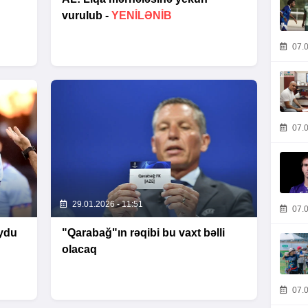
vurulub -
YENİLƏNİB
07.0
07.0
29.01.2026 - 11:51
07.0
ydu
"Qarabağ"ın rəqibi bu vaxt bəlli
olacaq
07.0