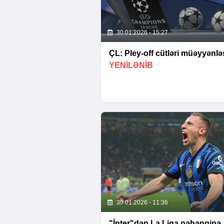
30.01.2026 - 15:27
ÇL: Pley-off cütləri müəyyənləş
YENİLƏNİB
30.01.2026 - 11:36
"İnter"dən La Liqa nəhənginə