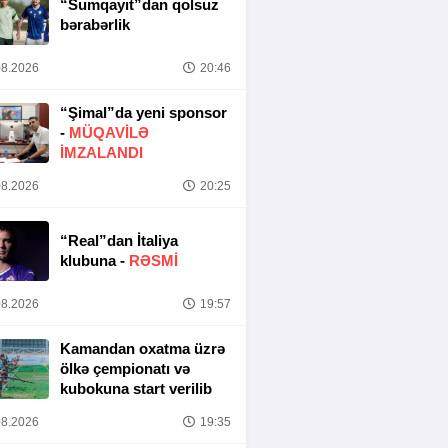
“Sumqayıt”dan qolsuz
bərabərlik
8.2026
20:46
“Şimal”da yeni sponsor
-
MÜQAVİLƏ
İMZALANDI
8.2026
20:25
“Real”dan İtaliya
klubuna -
RƏSMİ
8.2026
19:57
Kamandan oxatma üzrə
ölkə çempionatı və
kubokuna start verilib
8.2026
19:35