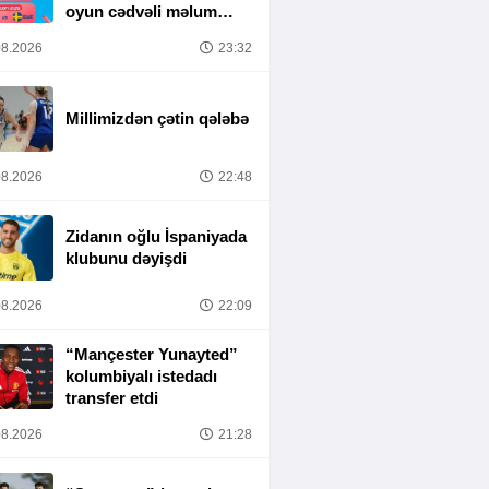
oyun cədvəli məlum
olub
8.2026
23:32
Millimizdən çətin qələbə
8.2026
22:48
Zidanın oğlu İspaniyada
klubunu dəyişdi
8.2026
22:09
“Mançester Yunayted”
kolumbiyalı istedadı
transfer etdi
8.2026
21:28