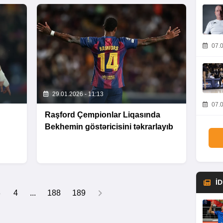
07.0
29.01.2026 - 11:13
07.0
Raşford Çempionlar Liqasında
Bekhemin göstəricisini təkrarlayıb
İ
3
4
...
188
189