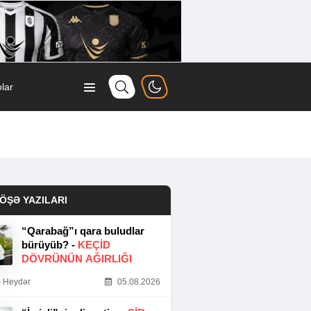
lar
ÖŞƏ YAZILARI
“Qarabağ”ı qara buludlar
bürüyüb? -
KEÇID
DÖVRÜNÜN AĞIRLIĞI
 Heydər
05.08.2026