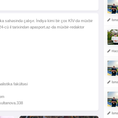
İsma
tika sahəsində çalışır. İndiyə kimi bir çox KİV-də müxbir
024-cü il tarixindən apasport.az-da müxbir-redaktor
Hacı
İsma
alistika fakültəsi
com
sultanova.338
İsma