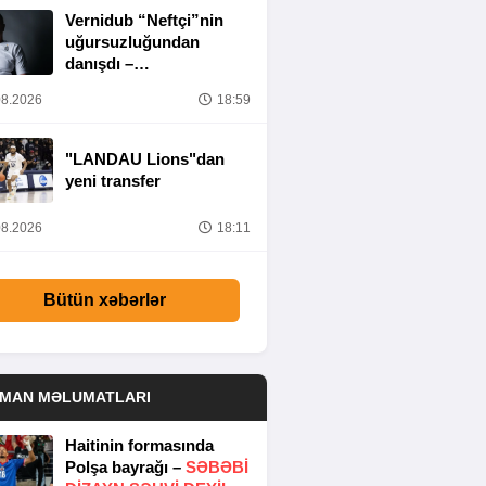
Vernidub “Neftçi”nin
uğursuzluğundan
danışdı –
“MƏSULIYYƏT
8.2026
18:59
TAMAMILƏ MƏNIM
ÜZƏRIMDƏDIR”
"LANDAU Lions"dan
yeni transfer
8.2026
18:11
Bütün xəbərlər
DMAN MƏLUMATLARI
Haitinin formasında
Polşa bayrağı –
SƏBƏBI