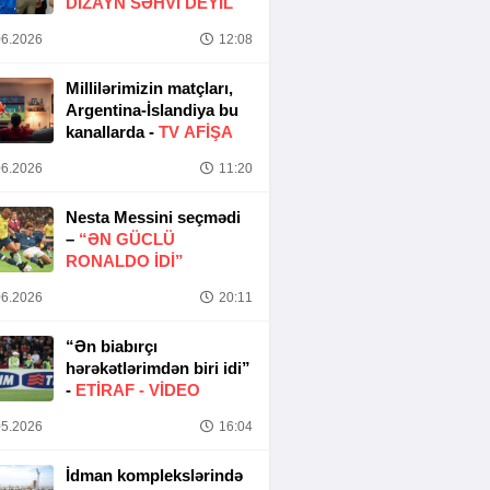
DIZAYN SƏHVI DEYIL
6.2026
12:08
Millilərimizin matçları,
Argentina-İslandiya bu
kanallarda -
TV AFİŞA
6.2026
11:20
Nesta Messini seçmədi
–
“ƏN GÜCLÜ
RONALDO IDI”
6.2026
20:11
“Ən biabırçı
hərəkətlərimdən biri idi”
-
ETIRAF -
VİDEO
5.2026
16:04
İdman komplekslərində