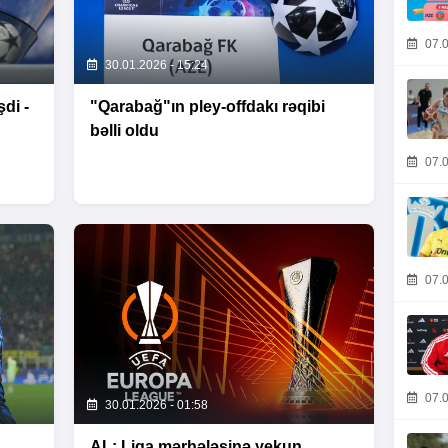
07.0
30.01.2026 - 15:24
di -
"Qarabağ"ın pley-offdakı rəqibi
bəlli oldu
07.0
07.0
07.0
30.01.2026 - 01:58
AL: Liqa mərhələsinə yekun