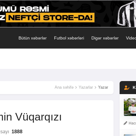
Bütün xəbərlər
Futbol xəbərləri
Digər xəbərlər
Video
Ana səhifə
Yazarlar
Yazar
K
in Vüqarqızı
Hacı
sayı
1888