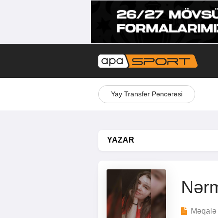
Yay Transfer Pəncərəsi
YAZAR
Nərm
Məqalə 