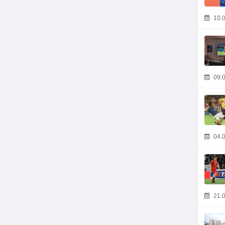
10.0
09.0
04.0
21.0