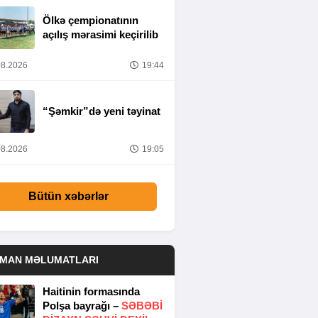
Ölkə çempionatının
açılış mərasimi keçirilib
8.2026
19:44
“Şəmkir”də yeni təyinat
8.2026
19:05
Bütün xəbərlər
DMAN MƏLUMATLARI
Haitinin formasında
Polşa bayrağı –
SƏBƏBI