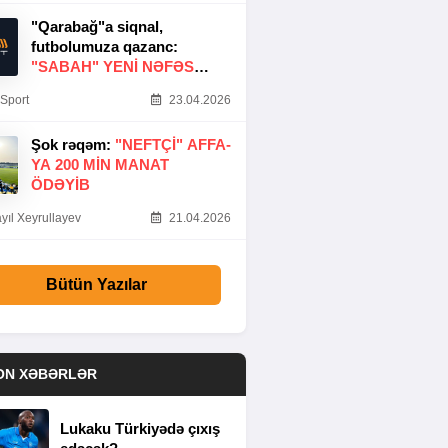
"Qarabağ"a siqnal,
futbolumuza qazanc:
"SABAH" YENI NƏFƏS
GƏTIRDI
Sport
23.04.2026
Şok rəqəm:
"NEFTÇI" AFFA-
YA 200 MIN MANAT
ÖDƏYIB
yıl Xeyrullayev
21.04.2026
Bütün Yazılar
ON XƏBƏRLƏR
Lukaku Türkiyədə çıxış