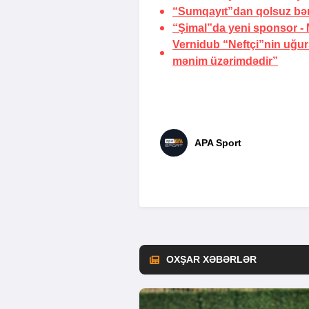
“Sumqayıt”dan qolsuz bər
“Şimal”da yeni sponsor -
Vernidub “Neftçi”nin uğu
mənim üzərimdədir”
APA Sport
OXŞAR XƏBƏRLƏR