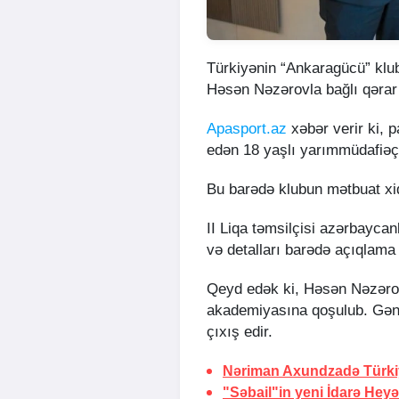
Türkiyənin “Ankaragücü” klu
Həsən Nəzərovla bağlı qərar 
Apasport.az
xəbər verir ki, 
edən 18 yaşlı yarımmüdafiəçi
Bu barədə klubun mətbuat xi
II Liqa təmsilçisi azərbayca
və detalları barədə açıqlama
Qeyd edək ki, Həsən Nəzəro
akademiyasına qoşulub. Gən
çıxış edir.
Nəriman Axundzadə Türki
"Səbail"in yeni İdarə Heyət