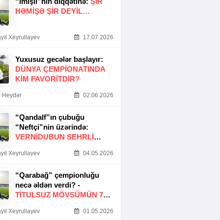
“İmişli”nin diqqətinə:
ŞIR
HƏMIŞƏ ŞIR DEYIL…
yıl Xeyrullayev
17.07.2026
Yuxusuz gecələr başlayır:
DÜNYA ÇEMPIONATINDA
KIM FAVORITDIR?
 Heydər
02.06.2026
“Qandalf”ın çubuğu
“Neftçi”nin üzərində:
VERNİDUBUN SEHRLİ
TOXUNUŞU
yıl Xeyrullayev
04.05.2026
“Qarabağ” çempionluğu
necə əldən verdi? -
TITULSUZ MÖVSÜMÜN 7
SƏBƏBI
yıl Xeyrullayev
01.05.2026