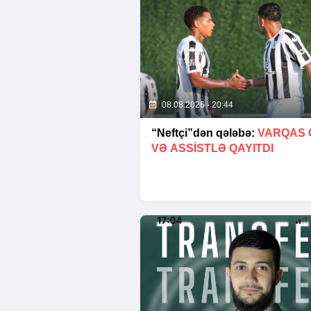
08.08.2026 - 20:44
“Neftçi”dən qələbə:
VARQAS 
VƏ ASSİSTLƏ QAYITDI