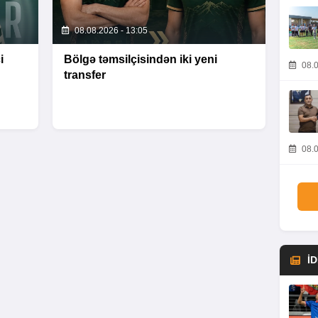
08.08.2026 - 13:05
i
Bölgə təmsilçisindən iki yeni
08.0
transfer
08.0
İ