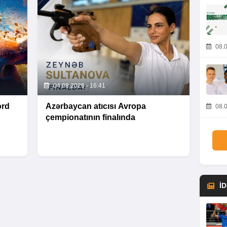
08.0
04.08.2026 - 16:41
ord
Azərbaycan atıcısı Avropa
08.0
çempionatının finalında
İ