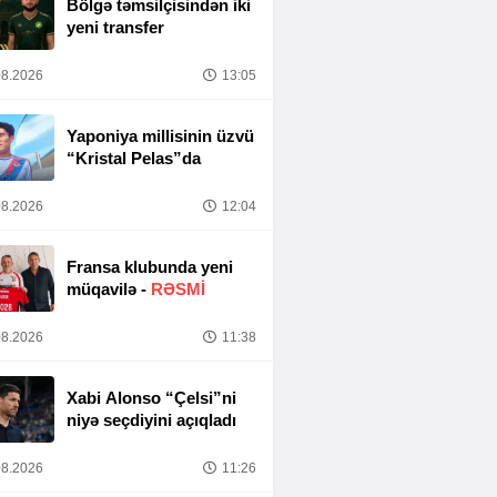
Bölgə təmsilçisindən iki
yeni transfer
8.2026
13:05
Yaponiya millisinin üzvü
“Kristal Pelas”da
8.2026
12:04
Fransa klubunda yeni
müqavilə -
RƏSMİ
8.2026
11:38
Xabi Alonso “Çelsi”ni
niyə seçdiyini açıqladı
8.2026
11:26