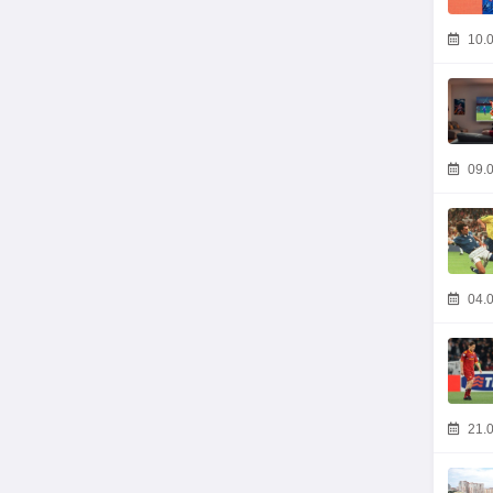
10.0
09.0
04.0
21.0