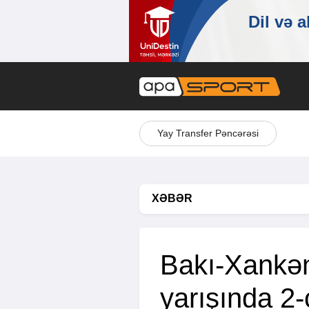
Yay Transfer Pəncərəsi
XƏBƏR
Bakı-Xankən
yarışında 2-