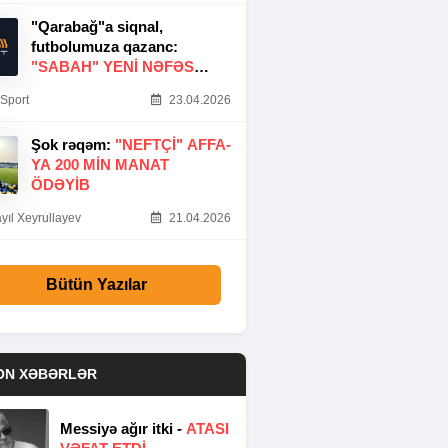
"Qarabağ"a siqnal,
futbolumuza qazanc:
"SABAH" YENI NƏFƏS
GƏTIRDI
Sport
23.04.2026
Şok rəqəm:
"NEFTÇI" AFFA-
YA 200 MIN MANAT
ÖDƏYIB
yıl Xeyrullayev
21.04.2026
Bütün Yazılar
ON XƏBƏRLƏR
Messiyə ağır itki -
ATASI