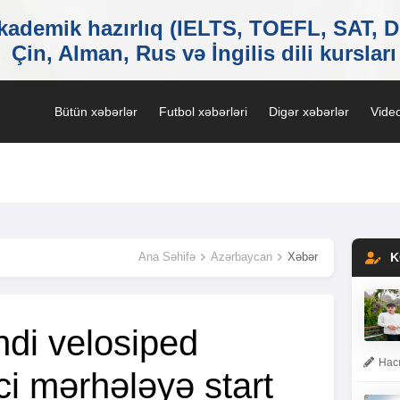
Bütün xəbərlər
Futbol xəbərləri
Digər xəbərlər
Video
Ana Səhifə
Azərbaycan
Xəbər
K
di velosiped
Hacı
ci mərhələyə start