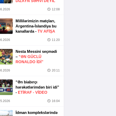
DIZAYN SƏHVI DEYIL
6.2026
12:08
Millilərimizin matçları,
Argentina-İslandiya bu
kanallarda -
TV AFİŞA
6.2026
11:20
Nesta Messini seçmədi
–
“ƏN GÜCLÜ
RONALDO IDI”
6.2026
20:11
“Ən biabırçı
hərəkətlərimdən biri idi”
-
ETIRAF -
VİDEO
5.2026
16:04
İdman komplekslərində