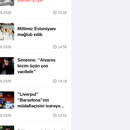
VƏFAT ETDI
8.2026
15:02
Millimiz Estoniyanı
məğlub edib
8.2026
14:56
Simeone: “Alvares
bizim üçün çox
vacibdir”
8.2026
14:18
“Liverpul”
“Barselona”nın
müdafiəçisini icarəyə
götürür
8.2026
13:52