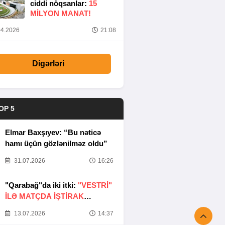
ciddi nöqsanlar:
15
MILYON MANAT!
4.2026
21:08
Digərləri
OP 5
Elmar Baxşıyev: “Bu nəticə
hamı üçün gözlənilməz oldu”
31.07.2026
16:26
"Qarabağ"da iki itki:
"VESTRİ"
İLƏ MATÇDA İŞTİRAK
ETMƏYƏCƏKLƏR
13.07.2026
14:37