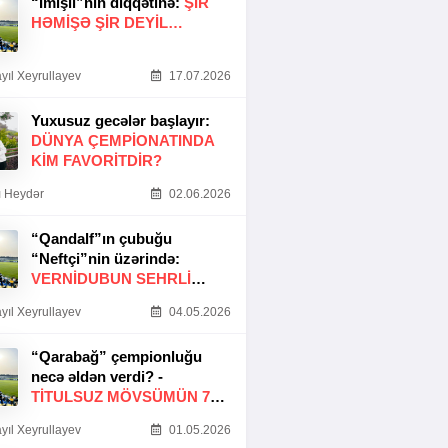
“İmişli”nin diqqətinə:
ŞIR
HƏMIŞƏ ŞIR DEYIL…
yıl Xeyrullayev
17.07.2026
Yuxusuz gecələr başlayır:
DÜNYA ÇEMPIONATINDA
KIM FAVORITDIR?
 Heydər
02.06.2026
“Qandalf”ın çubuğu
“Neftçi”nin üzərində:
VERNİDUBUN SEHRLİ
TOXUNUŞU
yıl Xeyrullayev
04.05.2026
“Qarabağ” çempionluğu
necə əldən verdi? -
TITULSUZ MÖVSÜMÜN 7
SƏBƏBI
yıl Xeyrullayev
01.05.2026