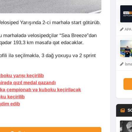
losiped Yarışında 2-ci mərhələ start götürüb.
APA 
bu mərhələdə velosipedçilər “Sea Breeze”dən
 qədər 193,3 km məsafə qət edəcəklər.
ofili ilə seçilməklə, 3 dağ yoxuşu və 2 sprint
İsma
oku yarışı keçirilib
irədə qızıl medal qazandı
ə çempionatı və kuboku keçiriləcək
u keçirilib
qdim edib
S