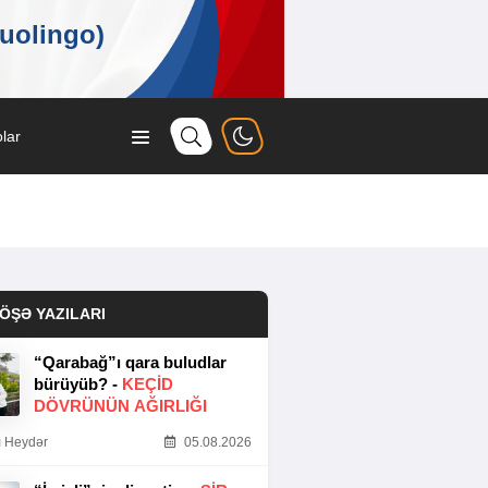
lar
ÖŞƏ YAZILARI
“Qarabağ”ı qara buludlar
bürüyüb? -
KEÇID
DÖVRÜNÜN AĞIRLIĞI
 Heydər
05.08.2026