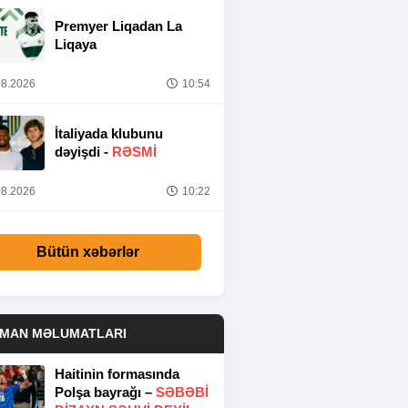
Premyer Liqadan La
Liqaya
8.2026
10:54
İtaliyada klubunu
dəyişdi -
RƏSMİ
8.2026
10:22
Bütün xəbərlər
DMAN MƏLUMATLARI
Haitinin formasında
Polşa bayrağı –
SƏBƏBI