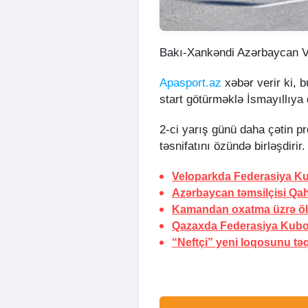
Bakı-Xankəndi Azərbaycan Ve
Apasport.az
xəbər verir ki, 
start götürməklə İsmayıllıya
2-ci yarış günü daha çətin pr
təsnifatını özündə birləşdirir.
Veloparkda Federasiya Kub
Azərbaycan təmsilçisi Qah
Kamandan oxatma üzrə ölk
Qazaxda Federasiya Kubok
“Neftçi” yeni loqosunu tə