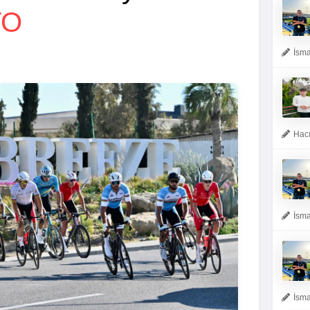
TO
İsma
Hacı
İsma
İsma