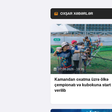
OXŞAR XƏBƏRLƏR
07.08.2026 - 19:35
Kamandan oxatma üzrə ölkə
çempionatı və kubokuna start
verilib