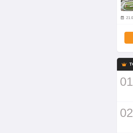
21.0
T
01
02