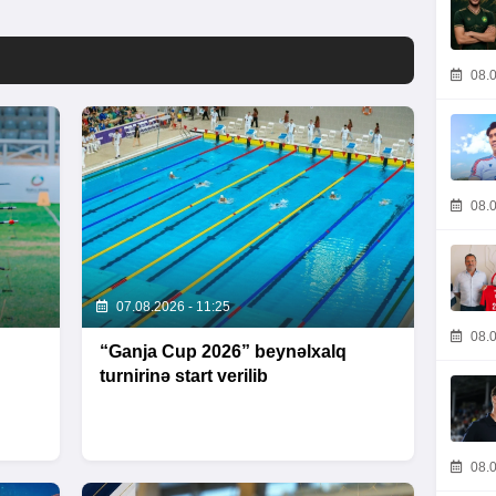
08.0
08.0
07.08.2026 - 11:25
08.0
“Ganja Cup 2026” beynəlxalq
turnirinə start verilib
08.0