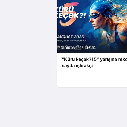
06.08.2026 - 15:20
"Kürü keçək?! 5" yarışına rek
sayda iştirakçı