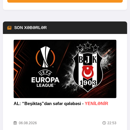
SON XƏBƏRLƏR
AL: “Beşiktaş”dan səfər qələbəsi -
YENİLƏNİR
V
M
54
06.08.2026
22:53