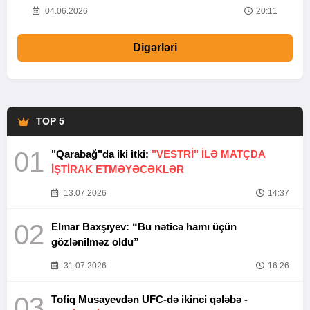
20
04.06.2026
20:11
Digərləri
TOP 5
01
"Qarabağ"da iki itki:
"VESTRİ" İLƏ MATÇDA
İŞTİRAK ETMƏYƏCƏKLƏR
13.07.2026
14:37
02
Elmar Baxşıyev: “Bu nəticə hamı üçün
gözlənilməz oldu”
31.07.2026
16:26
03
Tofiq Musayevdən UFC-də ikinci qələbə -