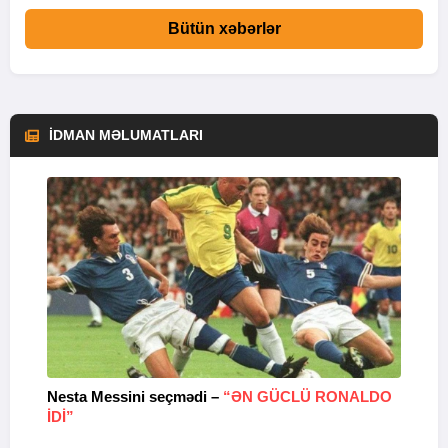
Bütün xəbərlər
İDMAN MƏLUMATLARI
Nesta Messini seçmədi –
“ƏN GÜCLÜ RONALDO
“
IDI”
V