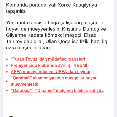
Komanda portuqaliyalı Xorxe Kasqilyaya
tapşırılıb.
Yeni mütəxəssislə birgə çalışacaq məşqçilər
heyəti də müəyyənləşib. Kriştianu Duraeş və
Gilyerme Kadete köməkçi məşqçi, Elşad
Tahirov qapıçılar, Ulian Qoqa isə fiziki hazırlıq
üzrə məşqçi olacaq.
“Turan Tovuz”dan müdafiəçi transferi
Premyer Liqa klubunda ayrılıq -
RƏSMİ
AFFA nümayəndəsinə UEFA-dan təyinat
“Qarabağ” akademiyasının məşqçilər heyəti
müəyyənləşib
“Qarabağ” - “Dinamo” matçının biletləri satışda