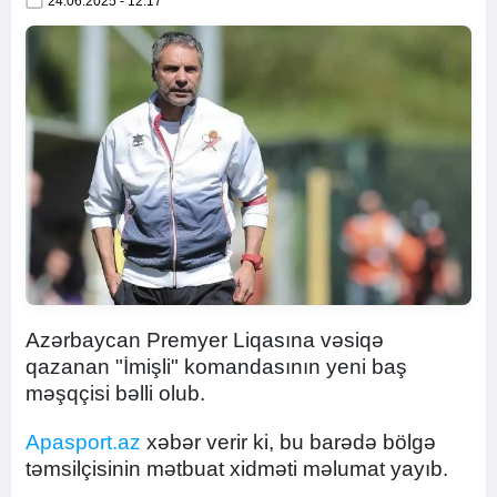
24.06.2025 - 12:17
Azərbaycan Premyer Liqasına vəsiqə
qazanan "İmişli" komandasının yeni baş
məşqçisi bəlli olub.
Apasport.az
xəbər verir ki, bu barədə bölgə
təmsilçisinin mətbuat xidməti məlumat yayıb.