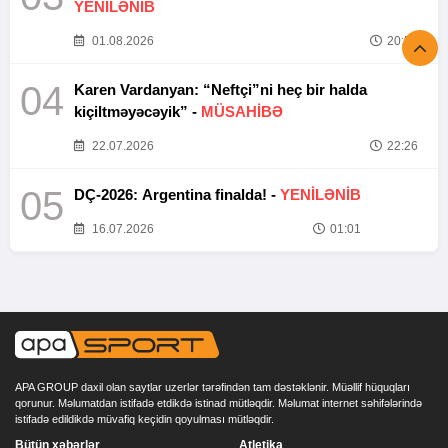
YENİLƏNİB
01.08.2026
20:52
04
Karen Vardanyan: “Neftçi”ni heç bir halda
kiçiltməyəcəyik” -
MÜSAHİBƏ
22.07.2026
22:26
05
DÇ-2026: Argentina finalda! -
YENİLƏNİB
16.07.2026
01:01
APA GROUP daxil olan saytlar uzerlər tərəfindən tam dəstəklənir. Müəllif hüquqları
qorunur. Məlumatdan istifadə etdikdə istinad mütləqdir. Məlumat internet səhifələrində
istifadə edildikdə müvafiq keçidin qoyulması mütləqdir.
Bütün xəbərlər
Atletika