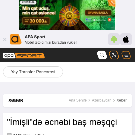
APA Sport
Mobil tətbiqimizi buradan yüklə!
Yay Transfer Pəncərəsi
XƏBƏR
Ana Səhifə
Azərbaycan
Xəbər
"İmişli"də əcnəbi baş məşqçi