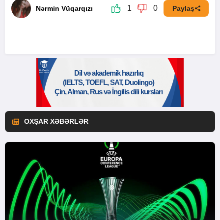
1
0
Nərmin Vüqarqızı
Paylaş
OXŞAR XƏBƏRLƏR