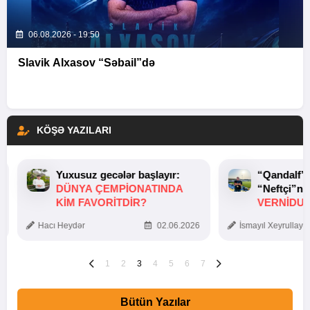
06.08.2026 - 19:50
Slavik Alxasov “Səbail”də
KÖŞƏ YAZILARI
Yuxusuz gecələr başlayır:
“Qandalf”
DÜNYA ÇEMPIONATINDA
“Neftçi”ni
KIM FAVORITDIR?
VERNİDUB
TOXUNUŞ
Hacı Heydər
02.06.2026
İsmayıl Xeyrullaye
1
2
3
4
5
6
7
Bütün Yazılar