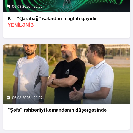
06.08.2026 - 22:57
KL: “Qarabağ” səfərdən məğlub qayıdır -
YENİLƏNİB
06.08.2026 - 21:22
"Şəfa" rəhbərliyi komandanın düşərgəsində