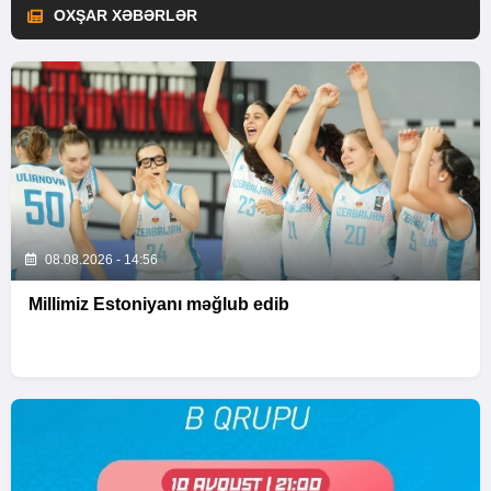
OXŞAR XƏBƏRLƏR
08.08.2026 - 14:56
Millimiz Estoniyanı məğlub edib