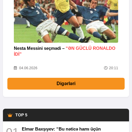
Nesta Messini seçmədi –
“ƏN GÜCLÜ RONALDO
“
IDI”
V
20
04.06.2026
20:11
Digərləri
TOP 5
Elmar Baxşıyev: “Bu nəticə hamı üçün