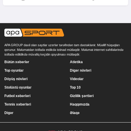
APA GROUP daxil olan saytlar uzerlər tərəfindən tam dəstəklənir. Müəllif hüquqları
qorunur. Məlumatdan istifadə etdikdə istinad mütləqdir. Məlumat internet səhifələrində
istifadə edildikdə müvafiq keçidin qoyulması mütləqdir.
Bütün xəbərlər
Atletika
Top oyunlar
Digər növləri
Döyüş növləri
Videolar
Stolüstü oyunlar
Top 10
Futbol xəbərləri
Gizlilik şərtləri
Tennis xəbərləri
Haqqımızda
Digər
Əlaqə