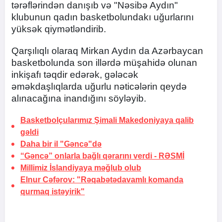
tərəflərindən danışıb və "Nəsibə Aydın"
klubunun qadın basketbolundakı uğurlarını
yüksək qiymətləndirib.
Qarşılıqlı olaraq Mirkan Aydın da Azərbaycan
basketbolunda son illərdə müşahidə olunan
inkişafı təqdir edərək, gələcək
əməkdaşlıqlarda uğurlu nəticələrin qeydə
alınacağına inandığını söyləyib.
Basketbolçularımız Şimali Makedoniyaya qalib
gəldi
Daha bir il "Gəncə"də
“Gəncə” onlarla bağlı qərarını verdi -
RƏSMİ
Millimiz İslandiyaya məğlub olub
Elnur Cəfərov: "Rəqabətədavamlı komanda
qurmaq istəyirik"