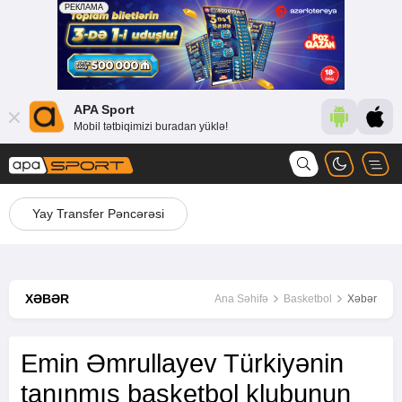
APA Sport
Mobil tətbiqimizi buradan yüklə!
Yay Transfer Pəncərəsi
XƏBƏR
Ana Səhifə
Basketbol
Xəbər
Emin Əmrullayev Türkiyənin
tanınmış basketbol klubunun