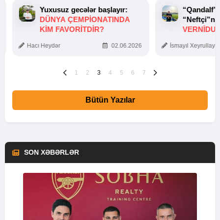
Yuxusuz gecələr başlayır:
“Qandalf”
DÜNYA ÇEMPIONATINDA
“Neftçi”ni
KIM FAVORITDIR?
VERNİDUB
TOXUNUŞ
Hacı Heydər
02.06.2026
İsmayıl Xeyrullaye
1
2
3
4
5
6
7
Bütün Yazılar
SON XƏBƏRLƏR