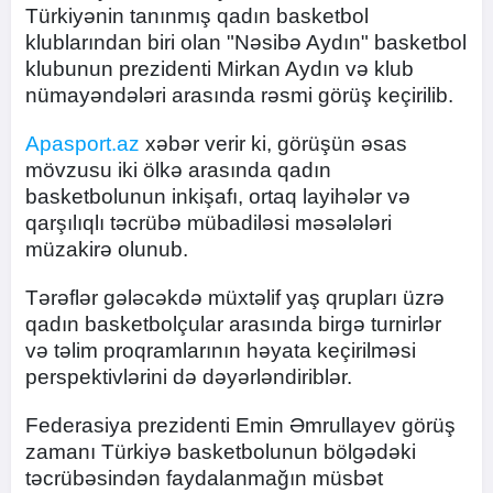
Türkiyənin tanınmış qadın basketbol
klublarından biri olan "Nəsibə Aydın" basketbol
klubunun prezidenti Mirkan Aydın və klub
nümayəndələri arasında rəsmi görüş keçirilib.
Apasport.az
xəbər verir ki, görüşün əsas
mövzusu iki ölkə arasında qadın
basketbolunun inkişafı, ortaq layihələr və
qarşılıqlı təcrübə mübadiləsi məsələləri
müzakirə olunub.
Tərəflər gələcəkdə müxtəlif yaş qrupları üzrə
qadın basketbolçular arasında birgə turnirlər
və təlim proqramlarının həyata keçirilməsi
perspektivlərini də dəyərləndiriblər.
Federasiya prezidenti Emin Əmrullayev görüş
zamanı Türkiyə basketbolunun bölgədəki
təcrübəsindən faydalanmağın müsbət