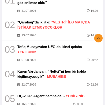
01
gözlənilməz oldu”
31.07.2026
16:26
02
"Qarabağ"da iki itki:
"VESTRİ" İLƏ MATÇDA
İŞTİRAK ETMƏYƏCƏKLƏR
13.07.2026
14:37
03
Tofiq Musayevdən UFC-də ikinci qələbə -
YENİLƏNİB
01.08.2026
20:52
04
Karen Vardanyan: “Neftçi”ni heç bir halda
kiçiltməyəcəyik” -
MÜSAHİBƏ
22.07.2026
22:26
05
DÇ-2026: Argentina finalda! -
YENİLƏNİB
16.07.2026
01:01