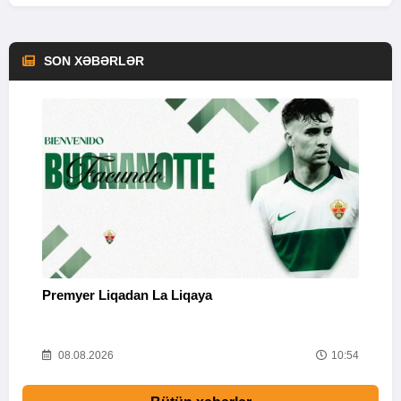
SON XƏBƏRLƏR
Premyer Liqadan La Liqaya
İ
26
08.08.2026
10:54