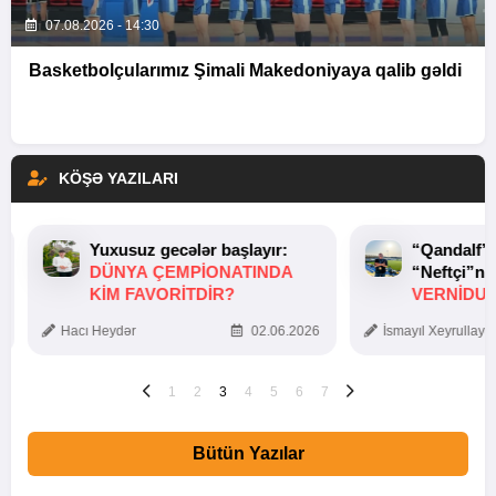
07.08.2026 - 14:30
Basketbolçularımız Şimali Makedoniyaya qalib gəldi
KÖŞƏ YAZILARI
Yuxusuz gecələr başlayır:
“Qandalf”
DÜNYA ÇEMPIONATINDA
“Neftçi”ni
KIM FAVORITDIR?
VERNİDUB
TOXUNUŞ
Hacı Heydər
02.06.2026
İsmayıl Xeyrullaye
1
2
3
4
5
6
7
Bütün Yazılar