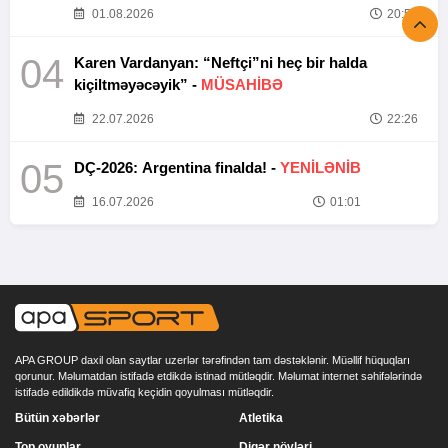
01.08.2026
20:52
04
Karen Vardanyan: “Neftçi”ni heç bir halda
kiçiltməyəcəyik” -
MÜSAHİBƏ
22.07.2026
22:26
05
DÇ-2026: Argentina finalda! -
YENİLƏNİB
16.07.2026
01:01
APA GROUP daxil olan saytlar uzerlər tərəfindən tam dəstəklənir. Müəllif hüquqları
qorunur. Məlumatdan istifadə etdikdə istinad mütləqdir. Məlumat internet səhifələrində
istifadə edildikdə müvafiq keçidin qoyulması mütləqdir.
Bütün xəbərlər
Atletika
Top oyunlar
Digər növləri