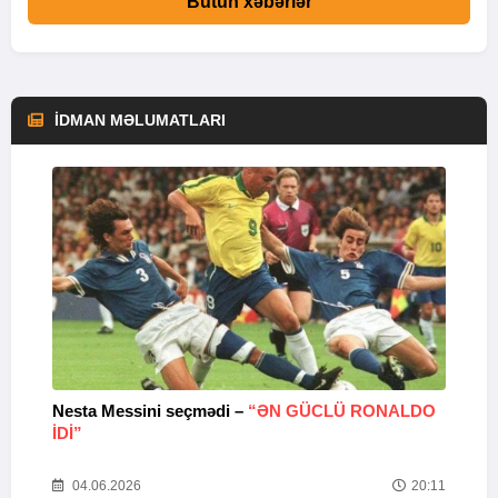
Bütün xəbərlər
İDMAN MƏLUMATLARI
Nesta Messini seçmədi –
“ƏN GÜCLÜ RONALDO
“
IDI”
V
20
04.06.2026
20:11