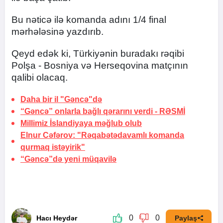
Bu nəticə ilə komanda adını 1/4 final
mərhələsinə yazdırıb.
Qeyd edək ki, Türkiyənin buradakı rəqibi
Polşa - Bosniya və Herseqovina matçının
qalibi olacaq.
Daha bir il "Gəncə"də
“Gəncə” onlarla bağlı qərarını verdi -
RƏSMİ
Millimiz İslandiyaya məğlub olub
Elnur Cəfərov: "Rəqabətədavamlı komanda
qurmaq istəyirik"
“Gəncə”də yeni müqavilə
0
0
Hacı Heydər
Paylaş