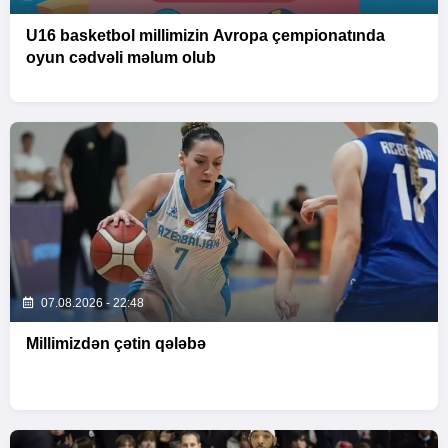
U16 basketbol millimizin Avropa çempionatında
oyun cədvəli məlum olub
07.08.2026 - 22:48
Millimizdən çətin qələbə