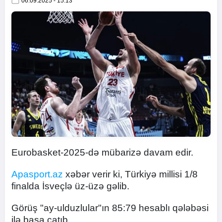
06.09.2025 - 15:13
Eurobasket-2025-də mübarizə davam edir.
Apasport.az
xəbər verir ki, Türkiyə millisi 1/8
finalda İsveçlə üz-üzə gəlib.
Görüş "ay-ulduzlular"ın 85:79 hesablı qələbəsi
ilə başa çatıb.