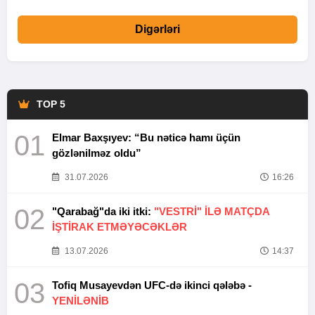
Digərləri
TOP 5
01
Elmar Baxşıyev: “Bu nəticə hamı üçün
gözlənilməz oldu”
31.07.2026
16:26
02
"Qarabağ"da iki itki:
"VESTRİ" İLƏ MATÇDA
İŞTİRAK ETMƏYƏCƏKLƏR
13.07.2026
14:37
03
Tofiq Musayevdən UFC-də ikinci qələbə -
YENİLƏNİB