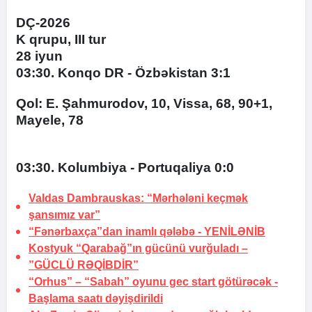
DÇ-2026
K qrupu, III tur
28 iyun
03:30. Konqo DR - Özbəkistan 3:1
Qol: E. Şahmurodov, 10, Vissa, 68, 90+1,
Mayele, 78
03:30. Kolumbiya - Portuqaliya 0:0
Valdas Dambrauskas: “Mərhələni keçmək
şansımız var”
“Fənərbaxça”dan inamlı qələbə -
YENİLƏNİB
Kostyuk “Qarabağ”ın gücünü vurğuladı –
”GÜCLÜ RƏQİBDİR”
“Orhus” – “Sabah” oyunu gec start götürəcək -
Başlama saatı dəyişdirildi