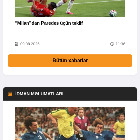
“Milan”dan Paredes üçün təklif
M
53
09.08.2026
11:36
Bütün xəbərlər
İDMAN MƏLUMATLARI