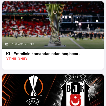
07.08.2026 - 01:13
KL: Emrelinin komandasından heç-heçə -
YENİLƏNİB