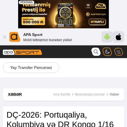
APA Sport
Mobil tətbiqimizi buradan yüklə!
Yay Transfer Pəncərəsi
XƏBƏR
Ana Səhifə
Beynəlxalq oyunlar
Xəbər
DÇ-2026: Portuqaliya,
Kolumbiya və DR Konqo 1/16