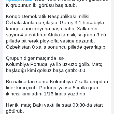
K qrupunun iki görüşü baş tutub.
Konqo Demokratik Respublikası millisi
Özbəkistanla qarşılaşıb. Görüş 3:1 hesabıyla
konqoluların xeyrinə başa çatıb. Xallarının
sayını 4-ə çatdıran Afrika təmsilçisi qrupu 3-cü
pillədə bitirərək pley-offa vəsiqə qazanıb.
Özbəkistan 0 xalla sonuncu pillədə qərarlaşıb.
Qrupun digər matçında isə
Kolumbiya Portuqaliya ilə üz-üzə gəlib. Matç
başladığı kimi qolsuz başa çatıb: 0:0.
Bu nəticədən sonra Kolumbiya 7 xalla qrupdan
lider kimi çıxıb. Portuqaliya isə 5 xalla qrup
ikincisi kimi adını 1/16 finala yazdırıb.
Hər iki matç Bakı vaxtı ilə saat 03:30-da start
götürüb.