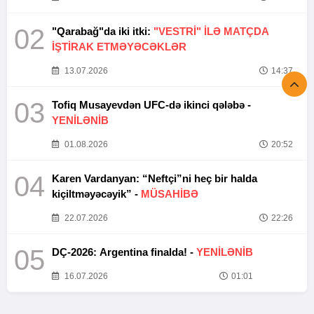
02
"Qarabağ"da iki itki:
"VESTRİ" İLƏ MATÇDA
İŞTİRAK ETMƏYƏCƏKLƏR
13.07.2026
14:37
03
Tofiq Musayevdən UFC-də ikinci qələbə -
YENİLƏNİB
01.08.2026
20:52
04
Karen Vardanyan: “Neftçi”ni heç bir halda
kiçiltməyəcəyik” -
MÜSAHİBƏ
22.07.2026
22:26
05
DÇ-2026: Argentina finalda! -
YENİLƏNİB
16.07.2026
01:01