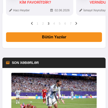
KIM FAVORITDIR?
VERNİDUB
TOXUNUŞ
Hacı Heydər
02.06.2026
İsmayıl Xeyrullaye
1
2
3
4
5
6
7
Bütün Yazılar
SON XƏBƏRLƏR