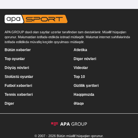
APA GROUP daxil olan saytlar uzerlər tərəfindən tam dəstəklənir. Müəllif hüquqları
qorunur. Məlumatdan istifadə etdikdə istinad mütləqdir. Məlumat internet səhifələrində
istifadə edildikdə müvafiq keçidin qoyulması mütləqdir.
Bütün xəbərlər
Atletika
Top oyunlar
Digər növləri
Döyüş növləri
Videolar
Stolüstü oyunlar
Top 10
Futbol xəbərləri
Gizlilik şərtləri
Tennis xəbərləri
Haqqımızda
Digər
Əlaqə
© 2007 - 2026 Bütün müəllif hüquqları qorunur.