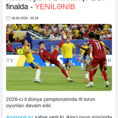
finalda -
YENİLƏNİB
28.06.2026 - 05:28
2026-cı il dünya çempionatında III turun
oyunları davam edir.
Apasport.az
xəbər verir ki, ikinci oyun günündə