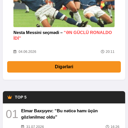
Nesta Messini seçmədi –
“ƏN GÜCLÜ RONALDO
“
IDI”
V
20
04.06.2026
20:11
Digərləri
TOP 5
01
Elmar Baxşıyev: “Bu nəticə hamı üçün
gözlənilməz oldu”
31.07.2026
16:26