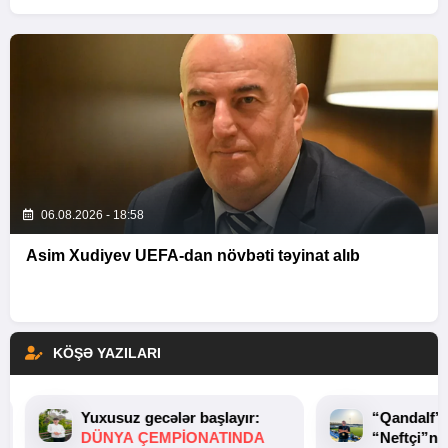
06.08.2026 - 18:58
Asim Xudiyev UEFA-dan növbəti təyinat alıb
KÖŞƏ YAZILARI
Yuxusuz gecələr başlayır:
“Qandalf”
DÜNYA ÇEMPIONATINDA
“Neftçi”ni