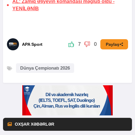
AL: Zamiq Əliyevin komandası məğlub oldu -
YENİLƏNİB
7
0
APA Sport
Paylaş
Dünya Çempionatı 2026
OXŞAR XƏBƏRLƏR