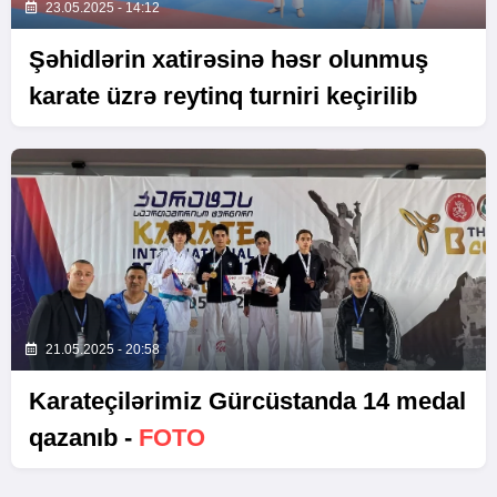
23.05.2025 - 14:12
Şəhidlərin xatirəsinə həsr olunmuş
karate üzrə reytinq turniri keçirilib
21.05.2025 - 20:58
Karateçilərimiz Gürcüstanda 14 medal
qazanıb -
FOTO