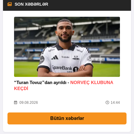
SON XƏBƏRLƏR
“Turan Tovuz”dan ayrıldı -
NORVEÇ KLUBUNA
B
KEÇDİ
R
09.08.2026
14:44
Bütün xəbərlər