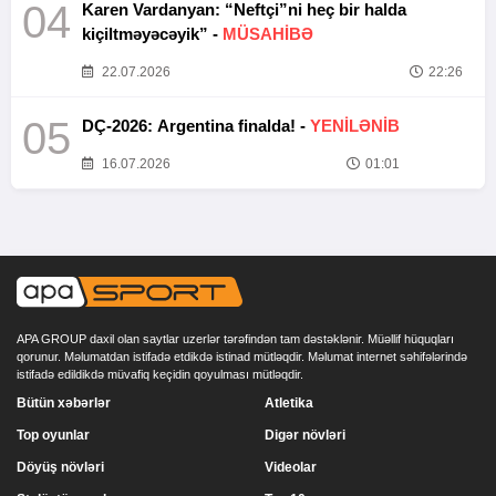
04
Karen Vardanyan: “Neftçi”ni heç bir halda
kiçiltməyəcəyik” -
MÜSAHİBƏ
22.07.2026
22:26
05
DÇ-2026: Argentina finalda! -
YENİLƏNİB
16.07.2026
01:01
APA GROUP daxil olan saytlar uzerlər tərəfindən tam dəstəklənir. Müəllif hüquqları
qorunur. Məlumatdan istifadə etdikdə istinad mütləqdir. Məlumat internet səhifələrində
istifadə edildikdə müvafiq keçidin qoyulması mütləqdir.
Bütün xəbərlər
Atletika
Top oyunlar
Digər növləri
Döyüş növləri
Videolar