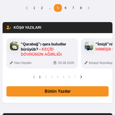
1
2
...
5
6
7
8
KÖŞƏ YAZILARI
“Qarabağ”ı qara buludlar
“İmişli”ni
bürüyüb? -
KEÇID
HƏMIŞƏ Ş
DÖVRÜNÜN AĞIRLIĞI
Hacı Heydər
05.08.2026
İsmayıl Xeyrullaye
1
2
3
4
5
6
7
Bütün Yazılar