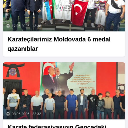
17.06.2025 - 13:36
Karateçilərimiz Moldovada 6 medal
qazanıblar
08.06.2025 - 22:32
Karate federasiyasının Gəncədəki