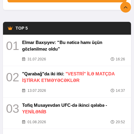
TOP 5
01
Elmar Baxşıyev: “Bu nəticə hamı üçün
gözlənilməz oldu”
31.07.2026
16:26
02
"Qarabağ"da iki itki:
"VESTRİ" İLƏ MATÇDA
İŞTİRAK ETMƏYƏCƏKLƏR
13.07.2026
14:37
03
Tofiq Musayevdən UFC-də ikinci qələbə -
YENİLƏNİB
01.08.2026
20:52