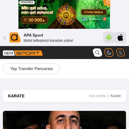
APA Sport
Mobil tətbiqimizi buradan yüklə!
Yay Transfer Pəncərəsi
KARATE
Ana səhifə
Karate