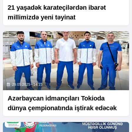
21 yaşadək karateçilərdən ibarət
millimizdə yeni təyinat
29.05.2025 - 14:15
Azərbaycan idmançıları Tokioda
dünya çempionatında iştirak edəcək