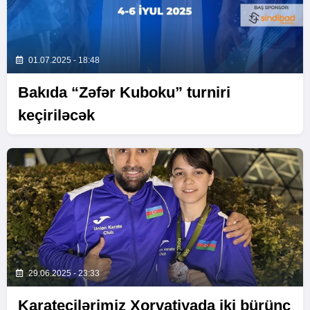
01.07.2025 - 18:48
Bakıda “Zəfər Kuboku” turniri
keçiriləcək
29.06.2025 - 23:33
Karateçilərimiz Xorvatiyada iki bürünc