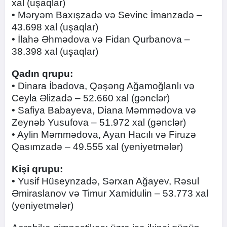
xal (uşaqlar)
• Məryəm Baxışzadə və Sevinc İmanzadə –
43.698 xal (uşaqlar)
• İlahə Əhmədova və Fidan Qurbanova –
38.398 xal (uşaqlar)
Qadın qrupu:
• Dinara İbadova, Qəşəng Ağamoğlanlı və
Ceyla Əlizadə – 52.660 xal (gənclər)
• Safiya Babayeva, Diana Məmmədova və
Zeynəb Yusufova – 51.972 xal (gənclər)
• Aylin Məmmədova, Ayan Hacılı və Firuzə
Qasımzadə – 49.555 xal (yeniyetmələr)
Kişi qrupu:
• Yusif Hüseynzadə, Sərxan Ağayev, Rəsul
Əmiraslanov və Timur Xamidulin – 53.773 xal
(yeniyetmələr)