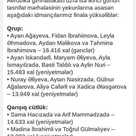
Aerobika gimnastikası üzrə isə ikinci günün
təsnifat mərhələsinin yekunlarına əsasən
aşağıdakı idmançılarımız finala yüksəliblər:
Qrup:
• Ayan Ağayeva, Fidan İbrahimova, Leyla
Əhmədova, Aydan Məlikova və Təhminə
İbrahimova – 16.416 xal (gənclər)
• Ayan İskəndərli, Məryəm Əliyeva, Ayla
İsmayılzadə, Bəsti Talıblı və Aylin Nuri –
15.483 xal (yeniyetmələr)
• Nuray Əliyeva, Aytən Nəsirzadə, Gülnur
Ağalarova, Aliyə Cəfərli və Xədicə Ələsgərova
– 13.949 xal (yeniyetmələr)
Qarışıq cütlük:
• Səma Hacızadə və Arif Məmmədzadə –
14.633 xal (yeniyetmələr)
• Mədinə İbrahimli və Toğrul Gülmalıyev –