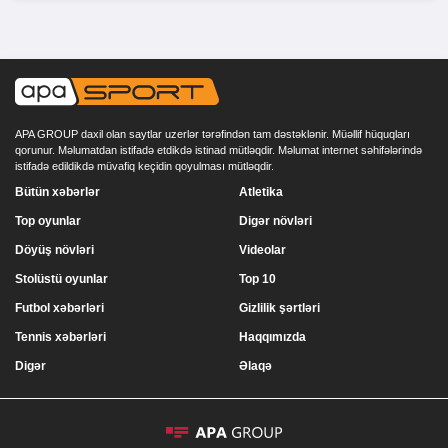
APA GROUP daxil olan saytlar uzerlər tərəfindən tam dəstəklənir. Müəllif hüquqları
qorunur. Məlumatdan istifadə etdikdə istinad mütləqdir. Məlumat internet səhifələrində
istifadə edildikdə müvafiq keçidin qoyulması mütləqdir.
Bütün xəbərlər
Atletika
Top oyunlar
Digər növləri
Döyüş növləri
Videolar
Stolüstü oyunlar
Top 10
Futbol xəbərləri
Gizlilik şərtləri
Tennis xəbərləri
Haqqımızda
Digər
Əlaqə