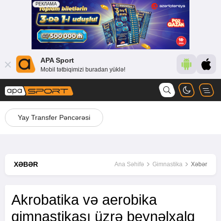
APA Sport
Mobil tətbiqimizi buradan yüklə!
Yay Transfer Pəncərəsi
XƏBƏR
Ana Səhifə
Gimnastika
Xəbər
Akrobatika və aerobika
gimnastikası üzrə beynəlxalq