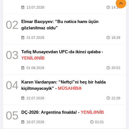
13.07.2026
14:37
02
Elmar Baxşıyev: “Bu nəticə hamı üçün
gözlənilməz oldu”
31.07.2026
16:26
03
Tofiq Musayevdən UFC-də ikinci qələbə -
YENİLƏNİB
01.08.2026
20:52
04
Karen Vardanyan: “Neftçi”ni heç bir halda
kiçiltməyəcəyik” -
MÜSAHİBƏ
22.07.2026
22:26
05
DÇ-2026: Argentina finalda! -
YENİLƏNİB
16.07.2026
01:01