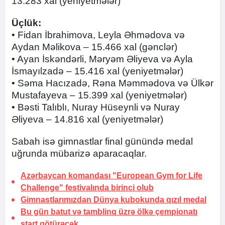
13.283 xal (yeniyetmələr)
Üçlük:
• Fidan İbrahimova, Leyla Əhmədova və
Aydan Məlikova – 15.466 xal (gənclər)
• Ayan İskəndərli, Məryəm Əliyeva və Ayla
İsmayılzadə – 15.416 xal (yeniyetmələr)
• Səma Hacızadə, Rəna Məmmədova və Ülkər
Mustafayeva – 15.399 xal (yeniyetmələr)
• Bəsti Talıblı, Nuray Hüseynli və Nuray
Əliyeva – 14.816 xal (yeniyetmələr)
Sabah isə gimnastlar final günündə medal
uğrunda mübarizə aparacaqlar.
Azərbaycan komandası "European Gym for Life
Challenge" festivalında birinci olub
Gimnastlarımızdan Dünya kubokunda qızıl medal
Bu gün batut və tamblinq üzrə ölkə çempionatı
start götürəcək