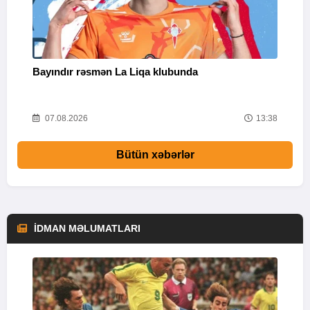
Bayındır rəsmən La Liqa klubunda
M
54
07.08.2026
13:38
Bütün xəbərlər
İDMAN MƏLUMATLARI