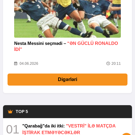
Nesta Messini seçmədi –
“ƏN GÜCLÜ RONALDO
“
IDI”
V
20
04.06.2026
20:11
Digərləri
TOP 5
01
"Qarabağ"da iki itki:
"VESTRİ" İLƏ MATÇDA
İŞTİRAK ETMƏYƏCƏKLƏR