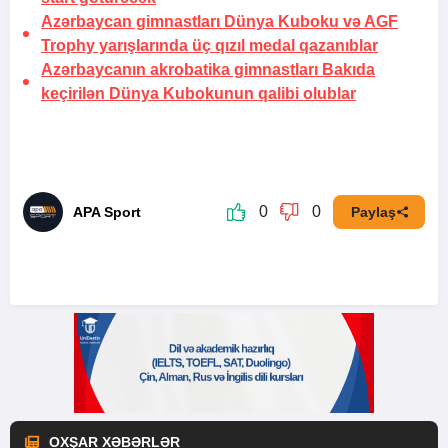
Azərbaycan gimnastları Dünya Kuboku və AGF
Trophy yarışlarında üç qızıl medal qazanıblar
Azərbaycanın akrobatika gimnastları Bakıda
keçirilən Dünya Kubokunun qalibi olublar
0
0
APA Sport
Paylaş
OXŞAR XƏBƏRLƏR