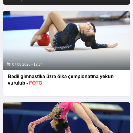
07.08.2026 - 12:34
Bədii gimnastika üzrə ölkə çempionatına yekun
vurulub -
FOTO