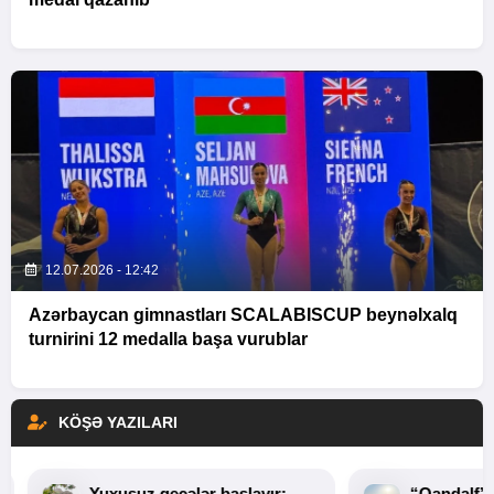
12.07.2026 - 12:42
Azərbaycan gimnastları SCALABISCUP beynəlxalq
turnirini 12 medalla başa vurublar
KÖŞƏ YAZILARI
Yuxusuz gecələr başlayır:
“Qandalf”