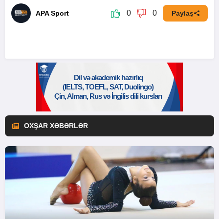
0
0
APA Sport
Paylaş
OXŞAR XƏBƏRLƏR