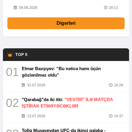
20
04.06.2026
20:11
Digərləri
TOP 5
01
Elmar Baxşıyev: “Bu nəticə hamı üçün
gözlənilməz oldu”
31.07.2026
16:26
02
"Qarabağ"da iki itki:
"VESTRİ" İLƏ MATÇDA
İŞTİRAK ETMƏYƏCƏKLƏR
13.07.2026
14:37
Tofiq Musayevdən UFC-də ikinci qələbə -