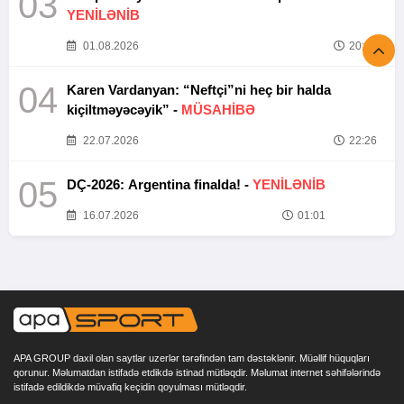
03
YENİLƏNİB
01.08.2026
20:52
04
Karen Vardanyan: “Neftçi”ni heç bir halda
kiçiltməyəcəyik” -
MÜSAHİBƏ
22.07.2026
22:26
05
DÇ-2026: Argentina finalda! -
YENİLƏNİB
16.07.2026
01:01
APA GROUP daxil olan saytlar uzerlər tərəfindən tam dəstəklənir. Müəllif hüquqları
qorunur. Məlumatdan istifadə etdikdə istinad mütləqdir. Məlumat internet səhifələrində
istifadə edildikdə müvafiq keçidin qoyulması mütləqdir.