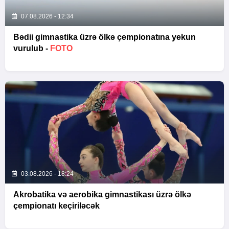
07.08.2026 - 12:34
Bədii gimnastika üzrə ölkə çempionatına yekun
vurulub -
FOTO
03.08.2026 - 18:24
Akrobatika və aerobika gimnastikası üzrə ölkə
çempionatı keçiriləcək