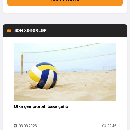
SON XƏBƏRLƏR
Ölkə çempionatı başa çatıb
T
37
08.08.2026
22:46