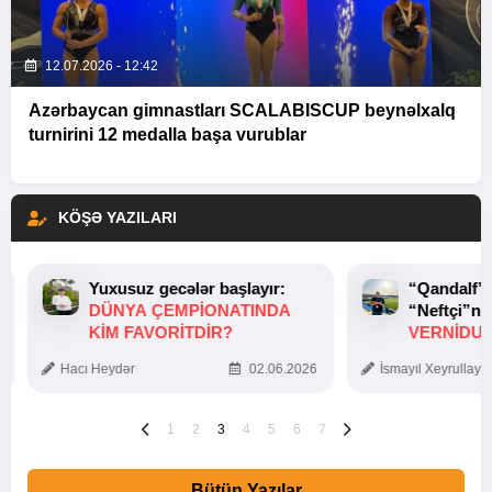
12.07.2026 - 12:42
Azərbaycan gimnastları SCALABISCUP beynəlxalq
turnirini 12 medalla başa vurublar
KÖŞƏ YAZILARI
Yuxusuz gecələr başlayır:
“Qandalf”
DÜNYA ÇEMPIONATINDA
“Neftçi”ni
KIM FAVORITDIR?
VERNİDUB
TOXUNUŞ
Hacı Heydər
02.06.2026
İsmayıl Xeyrullaye
1
2
3
4
5
6
7
Bütün Yazılar