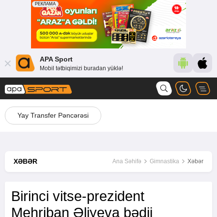
APA Sport
Mobil tətbiqimizi buradan yüklə!
Yay Transfer Pəncərəsi
XƏBƏR
Ana Səhifə
Gimnastika
Xəbər
Birinci vitse-prezident
Mehriban Əliyeva bədii