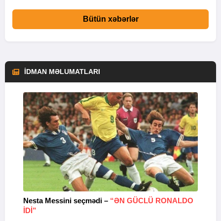
Bütün xəbərlər
İDMAN MƏLUMATLARI
Nesta Messini seçmədi –
“ƏN GÜCLÜ RONALDO
“
IDI”
V