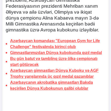
prezidenti, Azərbaycan Gimnastika
Federasiyasının prezidenti Mehriban xanım
Əliyeva və ailə üzvləri, Olimpiya və ikiqat
dünya çempionu Alina Kabaeva mayın 3-də
Milli Gimnastika Arenasında keçirilən bədii
gimnastika üzrə Avropa kubokunu izləyiblər.
Azərbaycan komandası "European Gym for Life
Challenge" festivalında birinci olub
Gimnastlarımızdan Dünya kubokunda qızıl medal
Bu gün batut və tamblinq üzrə ölkə çempionatı
start götürəcək
Azərbaycan gimnastları Dünya Kuboku və AGF
Trophy yarışlarında üç qızıl medal qazanıblar
Azərbaycanın akrobatika gimnastları Bakıda
keçirilən Dünya Kubokunun qalibi olublar