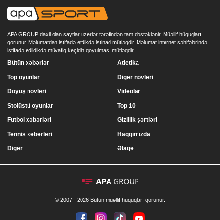
APA GROUP daxil olan saytlar uzerlər tərəfindən tam dəstəklənir. Müəllif hüquqları
qorunur. Məlumatdan istifadə etdikdə istinad mütləqdir. Məlumat internet səhifələrində
istifadə edildikdə müvafiq keçidin qoyulması mütləqdir.
Bütün xəbərlər
Atletika
Top oyunlar
Digər növləri
Döyüş növləri
Videolar
Stolüstü oyunlar
Top 10
Futbol xəbərləri
Gizlilik şərtləri
Tennis xəbərləri
Haqqımızda
Digər
Əlaqə
© 2007 - 2026 Bütün müəllif hüquqları qorunur.