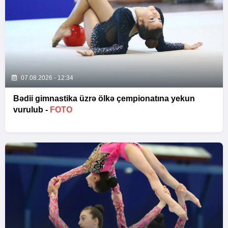
07.08.2026 - 12:34
Bədii gimnastika üzrə ölkə çempionatına yekun
vurulub -
FOTO