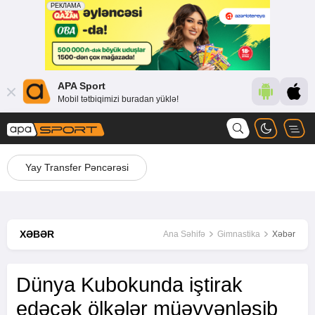
APA Sport
Mobil tətbiqimizi buradan yüklə!
Yay Transfer Pəncərəsi
XƏBƏR
Ana Səhifə
Gimnastika
Xəbər
Dünya Kubokunda iştirak
edəcək ölkələr müəyyənləşib