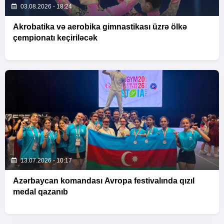
03.08.2026 - 18:24
Akrobatika və aerobika gimnastikası üzrə ölkə
çempionatı keçiriləcək
13.07.2026 - 10:17
Azərbaycan komandası Avropa festivalında qızıl
medal qazanıb