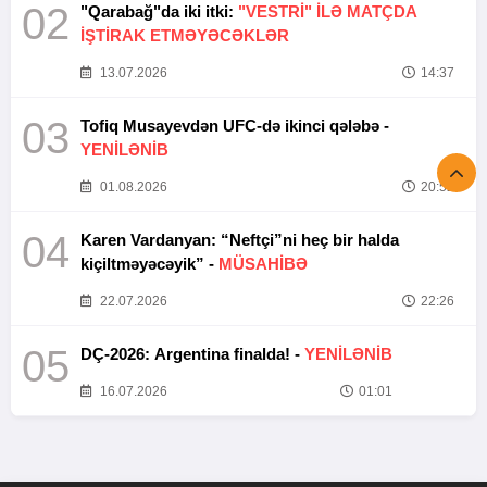
02
"Qarabağ"da iki itki:
"VESTRİ" İLƏ MATÇDA
İŞTİRAK ETMƏYƏCƏKLƏR
13.07.2026
14:37
03
Tofiq Musayevdən UFC-də ikinci qələbə -
YENİLƏNİB
01.08.2026
20:52
04
Karen Vardanyan: “Neftçi”ni heç bir halda
kiçiltməyəcəyik” -
MÜSAHİBƏ
22.07.2026
22:26
05
DÇ-2026: Argentina finalda! -
YENİLƏNİB
16.07.2026
01:01