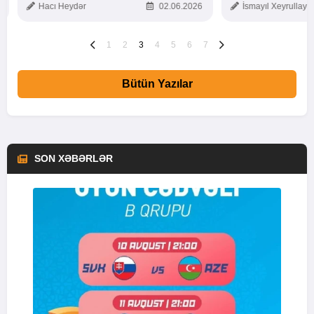
Hacı Heydər
02.06.2026
İsmayıl Xeyrullaye
1
2
3
4
5
6
7
Bütün Yazılar
SON XƏBƏRLƏR