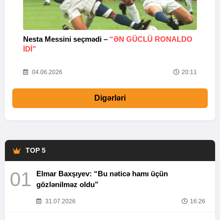
Nesta Messini seçmədi –
“ƏN GÜCLÜ RONALDO
“
IDI”
V
20
04.06.2026
20:11
Digərləri
TOP 5
01
Elmar Baxşıyev: “Bu nəticə hamı üçün
gözlənilməz oldu”
31.07.2026
16:26