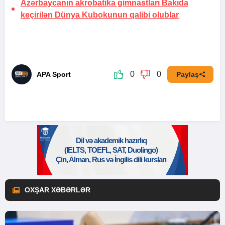
Azərbaycanın akrobatika gimnastları Bakıda
keçirilən Dünya Kubokunun qalibi olublar
0
0
APA Sport
Paylaş
OXŞAR XƏBƏRLƏR