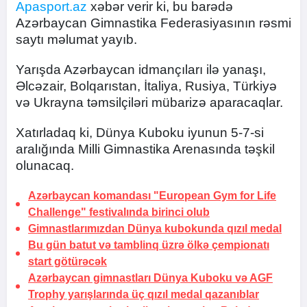
Apasport.az
xəbər verir ki, bu barədə
Azərbaycan Gimnastika Federasiyasının rəsmi
saytı məlumat yayıb.
Yarışda Azərbaycan idmançıları ilə yanaşı,
Əlcəzair, Bolqarıstan, İtaliya, Rusiya, Türkiyə
və Ukrayna təmsilçiləri mübarizə aparacaqlar.
Xatırladaq ki, Dünya Kuboku iyunun 5-7-si
aralığında Milli Gimnastika Arenasında təşkil
olunacaq.
Azərbaycan komandası "European Gym for Life
Challenge" festivalında birinci olub
Gimnastlarımızdan Dünya kubokunda qızıl medal
Bu gün batut və tamblinq üzrə ölkə çempionatı
start götürəcək
Azərbaycan gimnastları Dünya Kuboku və AGF
Trophy yarışlarında üç qızıl medal qazanıblar