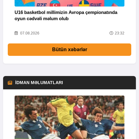
U16 basketbol millimizin Avropa çempionatında
M
oyun cədvəli məlum olub
58
07.08.2026
23:32
Bütün xəbərlər
İDMAN MƏLUMATLARI