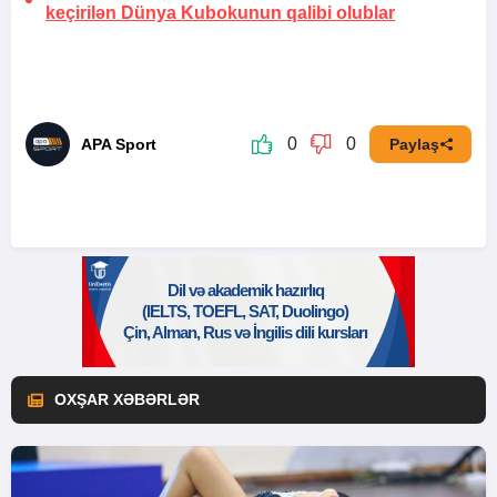
keçirilən Dünya Kubokunun qalibi olublar
0
0
APA Sport
Paylaş
OXŞAR XƏBƏRLƏR