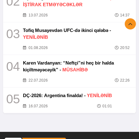
02
İŞTİRAK ETMƏYƏCƏKLƏR
13.07.2026
14:37
03
Tofiq Musayevdən UFC-də ikinci qələbə -
YENİLƏNİB
01.08.2026
20:52
04
Karen Vardanyan: “Neftçi”ni heç bir halda
kiçiltməyəcəyik” -
MÜSAHİBƏ
22.07.2026
22:26
05
DÇ-2026: Argentina finalda! -
YENİLƏNİB
16.07.2026
01:01