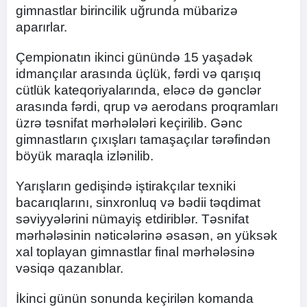
gimnastlar birincilik uğrunda mübarizə
aparırlar.
Çempionatın ikinci günündə 15 yaşadək
idmançılar arasında üçlük, fərdi və qarışıq
cütlük kateqoriyalarında, eləcə də gənclər
arasında fərdi, qrup və aerodans proqramları
üzrə təsnifat mərhələləri keçirilib. Gənc
gimnastların çıxışları tamaşaçılar tərəfindən
böyük maraqla izlənilib.
Yarışların gedişində iştirakçılar texniki
bacarıqlarını, sinxronluq və bədii təqdimat
səviyyələrini nümayiş etdiriblər. Təsnifat
mərhələsinin nəticələrinə əsasən, ən yüksək
xal toplayan gimnastlar final mərhələsinə
vəsiqə qazanıblar.
İkinci günün sonunda keçirilən komanda