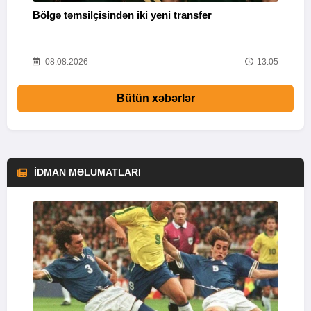
Bölgə təmsilçisindən iki yeni transfer
Y
52
08.08.2026
13:05
Bütün xəbərlər
İDMAN MƏLUMATLARI