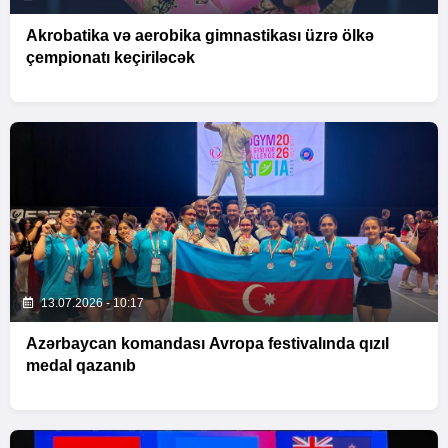
Akrobatika və aerobika gimnastikası üzrə ölkə
çempionatı keçiriləcək
13.07.2026 - 10:17
Azərbaycan komandası Avropa festivalında qızıl
medal qazanıb