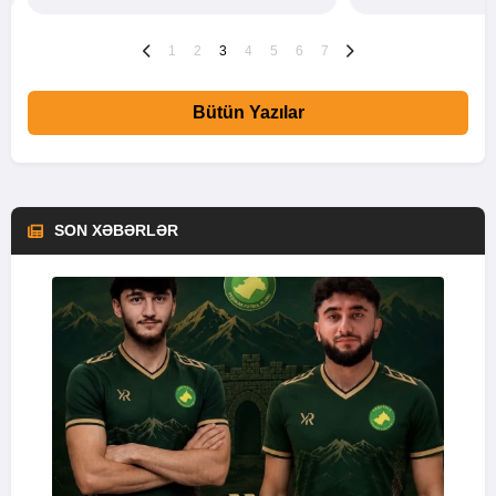
1
2
3
4
5
6
7
Bütün Yazılar
SON XƏBƏRLƏR