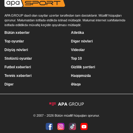
APA GROUP daxil olan saytlar uzerlər tərəfindən tam dəstəklənir. Müəllif hüquqları
qorunur. Məlumatdan istifadə etdikdə istinad mütləqdir. Məlumat internet səhifələrində
istifadə edildikdə müvafiq keçidin qoyulması mütləqdir.
Bütün xəbərlər
Atletika
Top oyunlar
Digər növləri
Döyüş növləri
Videolar
Stolüstü oyunlar
Top 10
Futbol xəbərləri
Gizlilik şərtləri
Tennis xəbərləri
Haqqımızda
Digər
Əlaqə
© 2007 - 2026 Bütün müəllif hüquqları qorunur.