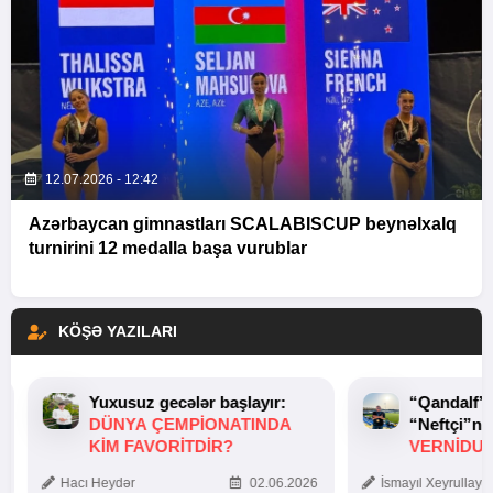
12.07.2026 - 12:42
Azərbaycan gimnastları SCALABISCUP beynəlxalq
turnirini 12 medalla başa vurublar
KÖŞƏ YAZILARI
Yuxusuz gecələr başlayır:
“Qandalf”
DÜNYA ÇEMPIONATINDA
“Neftçi”ni
KIM FAVORITDIR?
VERNİDUB
TOXUNUŞ
Hacı Heydər
02.06.2026
İsmayıl Xeyrullaye