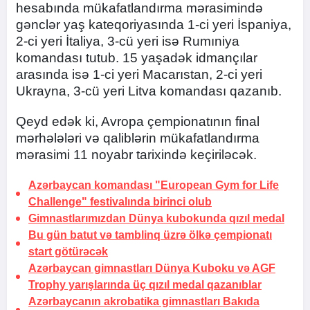
hesabında mükafatlandırma mərasimində
gənclər yaş kateqoriyasında 1-ci yeri İspaniya,
2-ci yeri İtaliya, 3-cü yeri isə Rumıniya
komandası tutub. 15 yaşadək idmançılar
arasında isə 1-ci yeri Macarıstan, 2-ci yeri
Ukrayna, 3-cü yeri Litva komandası qazanıb.
Qeyd edək ki, Avropa çempionatının final
mərhələləri və qaliblərin mükafatlandırma
mərasimi 11 noyabr tarixində keçiriləcək.
Azərbaycan komandası "European Gym for Life
Challenge" festivalında birinci olub
Gimnastlarımızdan Dünya kubokunda qızıl medal
Bu gün batut və tamblinq üzrə ölkə çempionatı
start götürəcək
Azərbaycan gimnastları Dünya Kuboku və AGF
Trophy yarışlarında üç qızıl medal qazanıblar
Azərbaycanın akrobatika gimnastları Bakıda