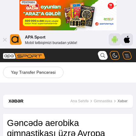
APA Sport
Mobil tətbiqimizi buradan yüklə!
Yay Transfer Pəncərəsi
XƏBƏR
Ana Səhifə
Gimnastika
Xəbər
Gəncədə aerobika
gimnastikası üzrə Avropa