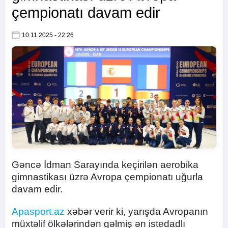
çempionatı davam edir
10.11.2025 - 22:26
Gəncə İdman Sarayında keçirilən aerobika
gimnastikası üzrə Avropa çempionatı uğurla
davam edir.
Apasport.az
xəbər verir ki, yarışda Avropanın
müxtəlif ölkələrindən gəlmiş ən istedadlı