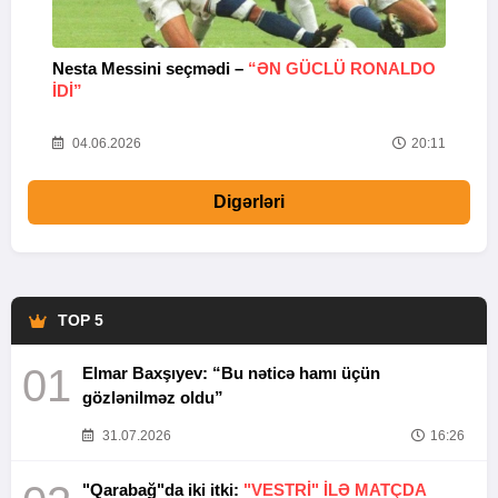
Nesta Messini seçmədi –
“ƏN GÜCLÜ RONALDO
“
IDI”
V
20
04.06.2026
20:11
Digərləri
TOP 5
01
Elmar Baxşıyev: “Bu nəticə hamı üçün
gözlənilməz oldu”
31.07.2026
16:26
"Qarabağ"da iki itki:
"VESTRİ" İLƏ MATÇDA