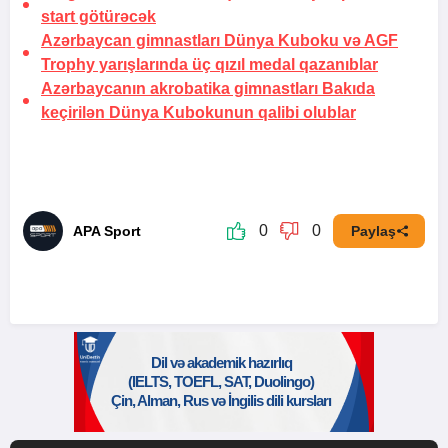
start götürəcək
Azərbaycan gimnastları Dünya Kuboku və AGF
Trophy yarışlarında üç qızıl medal qazanıblar
Azərbaycanın akrobatika gimnastları Bakıda
keçirilən Dünya Kubokunun qalibi olublar
0
0
APA Sport
Paylaş