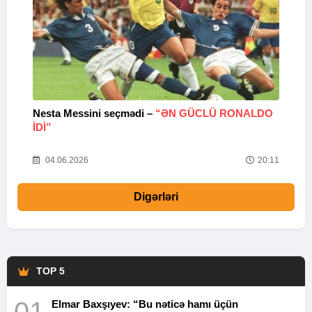
Nesta Messini seçmədi –
“ƏN GÜCLÜ RONALDO
“
IDI”
V
20
04.06.2026
20:11
Digərləri
TOP 5
Elmar Baxşıyev: “Bu nəticə hamı üçün