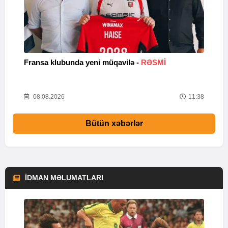
Fransa klubunda yeni müqavilə -
RƏSMİ
X
04
08.08.2026
11:38
Bütün xəbərlər
İDMAN MƏLUMATLARI