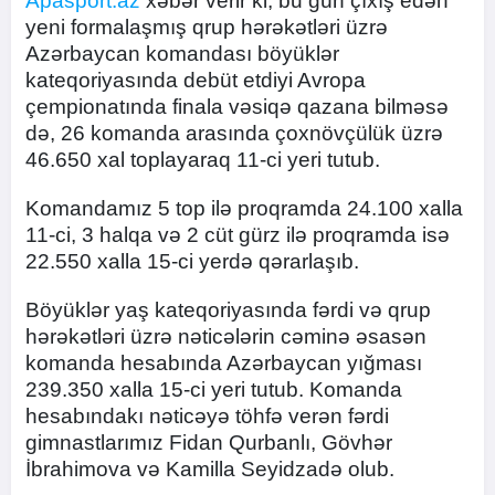
Apasport.az
xəbər verir ki, bu gün çıxış edən
yeni formalaşmış qrup hərəkətləri üzrə
Azərbaycan komandası böyüklər
kateqoriyasında debüt etdiyi Avropa
çempionatında finala vəsiqə qazana bilməsə
də, 26 komanda arasında çoxnövçülük üzrə
46.650 xal toplayaraq 11-ci yeri tutub.
Komandamız 5 top ilə proqramda 24.100 xalla
11-ci, 3 halqa və 2 cüt gürz ilə proqramda isə
22.550 xalla 15-ci yerdə qərarlaşıb.
Böyüklər yaş kateqoriyasında fərdi və qrup
hərəkətləri üzrə nəticələrin cəminə əsasən
komanda hesabında Azərbaycan yığması
239.350 xalla 15-ci yeri tutub. Komanda
hesabındakı nəticəyə töhfə verən fərdi
gimnastlarımız Fidan Qurbanlı, Gövhər
İbrahimova və Kamilla Seyidzadə olub.