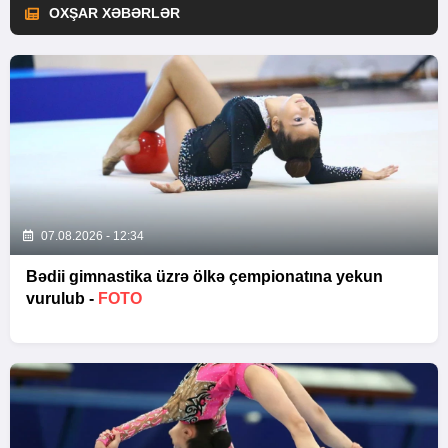
OXŞAR XƏBƏRLƏR
07.08.2026 - 12:34
Bədii gimnastika üzrə ölkə çempionatına yekun
vurulub -
FOTO