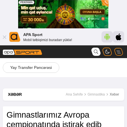
APA Sport
Mobil tətbiqimizi buradan yüklə!
Yay Transfer Pəncərəsi
XƏBƏR
Ana Səhifə
Gimnastika
Xəbər
Gimnastlarımız Avropa
çempionatında iştirak edib