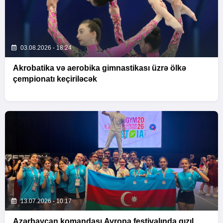
03.08.2026 - 18:24
Akrobatika və aerobika gimnastikası üzrə ölkə
çempionatı keçiriləcək
13.07.2026 - 10:17
Azərbaycan komandası Avropa festivalında qızıl