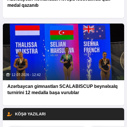
medal qazanıb
12.07.2026 - 12:42
Azərbaycan gimnastları SCALABISCUP beynəlxalq
turnirini 12 medalla başa vurublar
KÖŞƏ YAZILARI