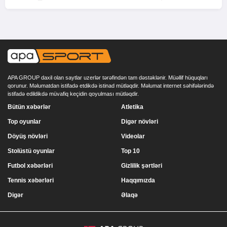
APA GROUP daxil olan saytlar uzerlər tərəfindən tam dəstəklənir. Müəllif hüquqları
qorunur. Məlumatdan istifadə etdikdə istinad mütləqdir. Məlumat internet səhifələrində
istifadə edildikdə müvafiq keçidin qoyulması mütləqdir.
Bütün xəbərlər
Atletika
Top oyunlar
Digər növləri
Döyüş növləri
Videolar
Stolüstü oyunlar
Top 10
Futbol xəbərləri
Gizlilik şərtləri
Tennis xəbərləri
Haqqımızda
Digər
Əlaqə