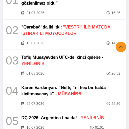
01
gözlənilməz oldu”
31.07.2026
16:26
02
"Qarabağ"da iki itki:
"VESTRİ" İLƏ MATÇDA
İŞTİRAK ETMƏYƏCƏKLƏR
13.07.2026
14:37
03
Tofiq Musayevdən UFC-də ikinci qələbə -
YENİLƏNİB
01.08.2026
20:52
04
Karen Vardanyan: “Neftçi”ni heç bir halda
kiçiltməyəcəyik” -
MÜSAHİBƏ
22.07.2026
22:26
05
DÇ-2026: Argentina finalda! -
YENİLƏNİB
16.07.2026
01:01