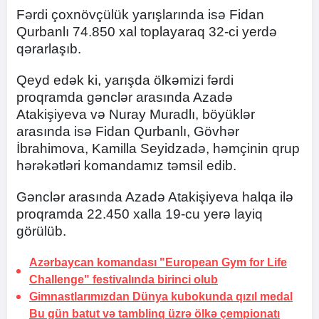
Fərdi çoxnövçülük yarışlarında isə Fidan
Qurbanlı 74.850 xal toplayaraq 32-ci yerdə
qərarlaşıb.
Qeyd edək ki, yarışda ölkəmizi fərdi
proqramda gənclər arasında Azadə
Atakişiyeva və Nuray Muradlı, böyüklər
arasında isə Fidan Qurbanlı, Gövhər
İbrahimova, Kamilla Seyidzadə, həmçinin qrup
hərəkətləri komandamız təmsil edib.
Gənclər arasında Azadə Atakişiyeva halqa ilə
proqramda 22.450 xalla 19-cu yerə layiq
görülüb.
Azərbaycan komandası "European Gym for Life
Challenge" festivalında birinci olub
Gimnastlarımızdan Dünya kubokunda qızıl medal
Bu gün batut və tamblinq üzrə ölkə çempionatı