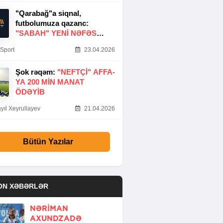
"Qarabağ"a siqnal,
futbolumuza qazanc:
"SABAH" YENI NƏFƏS
GƏTIRDI
Sport
23.04.2026
Şok rəqəm:
"NEFTÇI" AFFA-
YA 200 MIN MANAT
ÖDƏYIB
yıl Xeyrullayev
21.04.2026
Bütün Yazılar
ON XƏBƏRLƏR
NƏRIMAN
AXUNDZADƏ