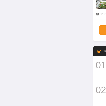
21.0
T
01
02