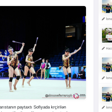
İsma
Hacı
İsma
ıstanın paytaxtı Sofiyada krçirilən
İsma