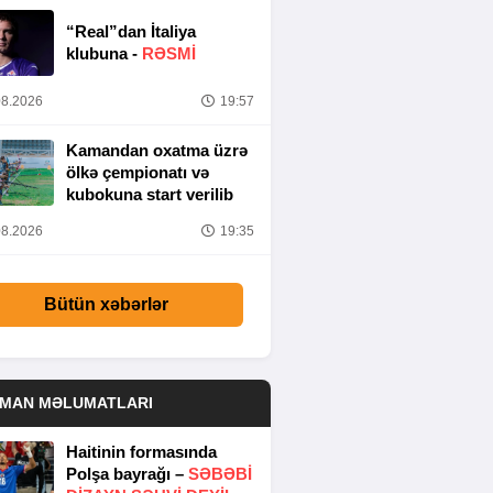
“Real”dan İtaliya
klubuna -
RƏSMİ
8.2026
19:57
Kamandan oxatma üzrə
ölkə çempionatı və
kubokuna start verilib
8.2026
19:35
Bütün xəbərlər
DMAN MƏLUMATLARI
Haitinin formasında
Polşa bayrağı –
SƏBƏBI