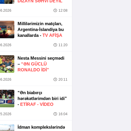
DIZAYN SƏHVI DEYIL
6.2026
12:08
Millilərimizin matçları,
Argentina-İslandiya bu
kanallarda -
TV AFİŞA
6.2026
11:20
Nesta Messini seçmədi
–
“ƏN GÜCLÜ
RONALDO IDI”
6.2026
20:11
“Ən biabırçı
hərəkətlərimdən biri idi”
-
ETIRAF -
VİDEO
5.2026
16:04
İdman komplekslərində