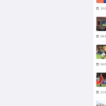
10.0
09.0
04.0
21.0