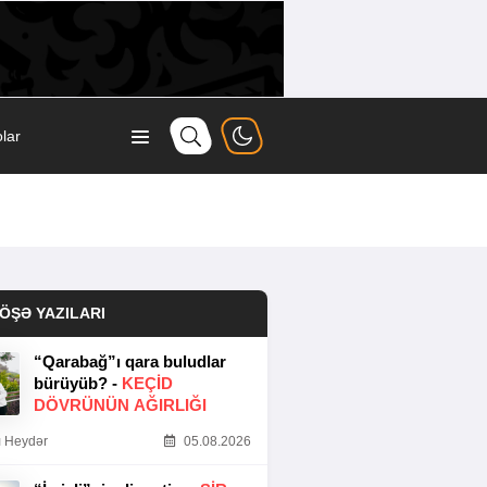
lar
ÖŞƏ YAZILARI
“Qarabağ”ı qara buludlar
bürüyüb? -
KEÇID
DÖVRÜNÜN AĞIRLIĞI
 Heydər
05.08.2026