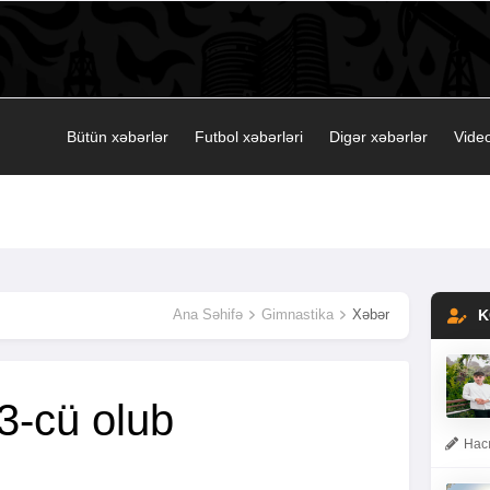
Bütün xəbərlər
Futbol xəbərləri
Digər xəbərlər
Video
Ana Səhifə
Gimnastika
Xəbər
K
3-cü olub
Hacı