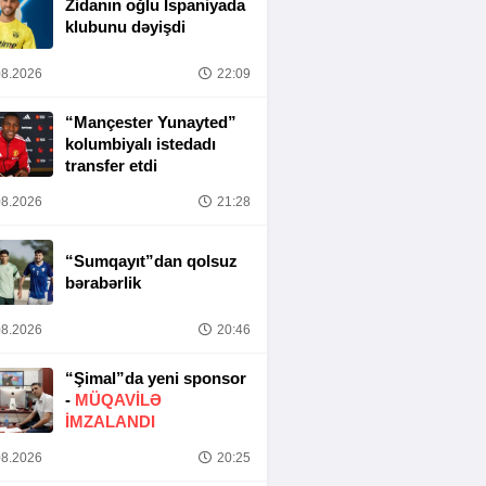
Zidanın oğlu İspaniyada
klubunu dəyişdi
8.2026
22:09
“Mançester Yunayted”
kolumbiyalı istedadı
transfer etdi
8.2026
21:28
“Sumqayıt”dan qolsuz
bərabərlik
8.2026
20:46
“Şimal”da yeni sponsor
-
MÜQAVİLƏ
İMZALANDI
8.2026
20:25