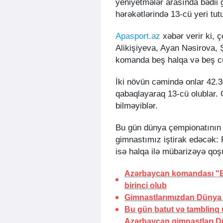
yeniyetmələr arasında bədii
hərəkətlərində 13-cü yeri tut
Apasport.az
xəbər verir ki, 
Alikişiyeva, Ayan Nəsirova,
komanda beş halqa və beş cüt
İki növün cəmində onlar 42.30
qabaqlayaraq 13-cü olublar. 
bilməyiblər.
Bu gün dünya çempionatının s
gimnastımız iştirak edəcək: 
isə halqa ilə mübarizəyə qoş
Azərbaycan komandası "Eu
birinci olub
Gimnastlarımızdan Dünya 
Bu gün batut və tamblinq 
Azərbaycan gimnastları D