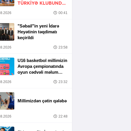
TÜRKIYƏ KLUBUNDA
-
RƏSMİ
8.2026
00:41
"Səbail"in yeni İdarə
Heyətinin təqdimatı
keçirildi
8.2026
23:58
U16 basketbol millimizin
Avropa çempionatında
oyun cədvəli məlum
olub
8.2026
23:32
Millimizdən çətin qələbə
8.2026
22:48