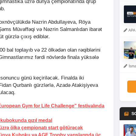
 gimnastika üzrə dünya çempionatında qrup
ub.
çoxnövçülükdə Nəzrin Abdullayeva, Röya
 Şəms Müvəffəqi və Nəzrin Salmanlıdan ibarət
APA 
 gürzlə çıxış ediblər.
0 bal toplayıb və 22 ölkədən olan rəqiblərini
Gimnastlarımız fərdi növlərdə finala yüksələ
İsma
onuncu günü keçiriləcək. Finalda iki
Fidan Qurbanlı gürzlərlə, Azadə Atakişiyeva
ulacaq.
ropean Gym for Life Challenge" festivalında
S
kubokunda qızıl medal
üzrə ölkə çempionatı start götürəcək
ünya Kuboku və AGF Trophy yarışlarında üç