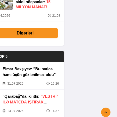
ciddi nöqsanlar:
15
MILYON MANAT!
4.2026
21:08
Digərləri
OP 5
Elmar Baxşıyev: “Bu nəticə
hamı üçün gözlənilməz oldu”
31.07.2026
16:26
"Qarabağ"da iki itki:
"VESTRİ"
İLƏ MATÇDA İŞTİRAK
ETMƏYƏCƏKLƏR
13.07.2026
14:37