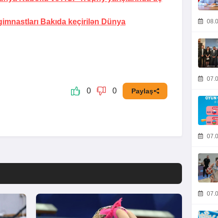
imnastları Bakıda keçirilən Dünya
08.0
07.0
0
0
Paylaş
07.0
07.0