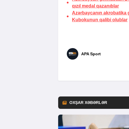
qızıl medal qazanıblar
Azərbaycanın akrobatika g
Kubokunun qalibi olublar
APA Sport
OXŞAR XƏBƏRLƏR