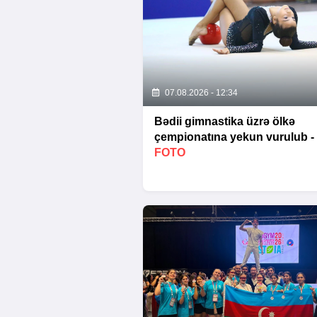
07.08.2026 - 12:34
Bədii gimnastika üzrə ölkə
çempionatına yekun vurulub -
FOTO