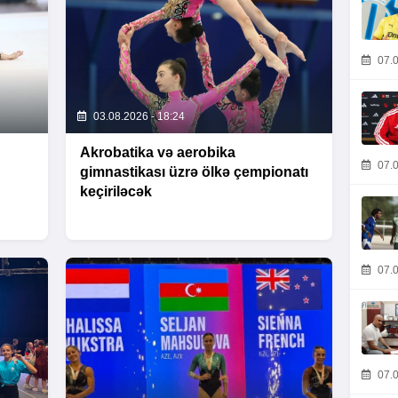
07.0
03.08.2026 - 18:24
Akrobatika və aerobika
07.0
gimnastikası üzrə ölkə çempionatı
keçiriləcək
07.0
07.0