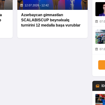
12.07.2026 - 12:42
a
Azərbaycan gimnastları
b
SCALABISCUP beynəlxalq
07.0
turnirini 12 medalla başa vurublar
07.0
İ