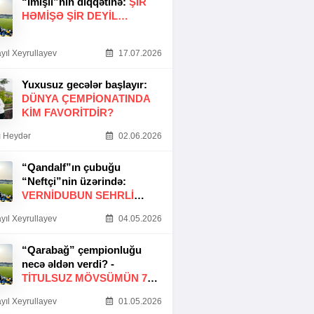
“İmişli”nin diqqətinə:
ŞIR
HƏMIŞƏ ŞIR DEYIL…
yıl Xeyrullayev
17.07.2026
Yuxusuz gecələr başlayır:
DÜNYA ÇEMPIONATINDA
KIM FAVORITDIR?
 Heydər
02.06.2026
“Qandalf”ın çubuğu
“Neftçi”nin üzərində:
VERNİDUBUN SEHRLİ
TOXUNUŞU
yıl Xeyrullayev
04.05.2026
“Qarabağ” çempionluğu
necə əldən verdi? -
TITULSUZ MÖVSÜMÜN 7
SƏBƏBI
yıl Xeyrullayev
01.05.2026