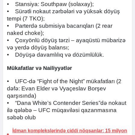
• Stansiya: Southpaw (solaxay);
• Sürətli nokaut zərbələri və yüksək döyüş
tempi (7 TKO);
• Parterdə submisiya bacarıqları (2 rear
naked choke);
• Çoxyönlü döyüş tərzi – ayaqüstü mübarizə
və yerdə döyüş balansı;
• Döyüşə davamlılıq və dözümlülük.
Mükafatlar və Nailiyyətlər
• UFC-də “Fight of the Night” mükafatları (2
dəfə: Evan Elder və Vyaçeslav Borşev
qarşısında)
• “Dana White’s Contender Series”də nokaut
ilə qələbə – UFC müqaviləsi qazanmasına
səbəb olub
İdman komplekslərində ciddi nöqsanlar:
15 milyon