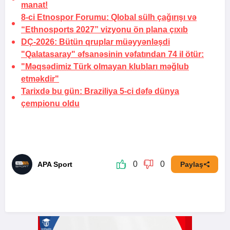
manat!
8-ci Etnospor Forumu: Qlobal sülh çağırışı və
“Ethnosports 2027” vizyonu ön plana çıxıb
DÇ-2026:
Bütün qruplar müəyyənləşdi
"Qalatasaray" əfsanəsinin vəfatından 74 il ötür:
"Məqsədimiz Türk olmayan klubları məğlub
etməkdir"
Tarixdə bu gün:
Braziliya 5-ci dəfə dünya
çempionu oldu
0
0
APA Sport
Paylaş