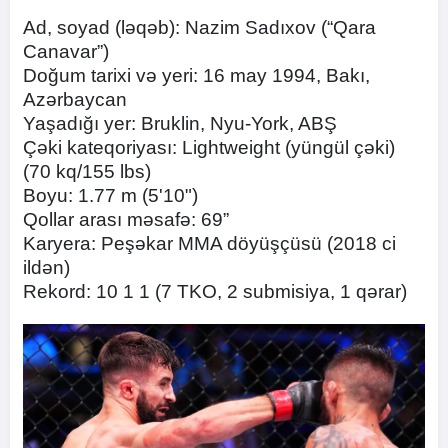
Ad, soyad (ləqəb): Nazim Sadıxov (“Qara
Canavar”)
Doğum tarixi və yeri: 16 may 1994, Bakı,
Azərbaycan
Yaşadığı yer: Bruklin, Nyu-York, ABŞ
Çəki kateqoriyası: Lightweight (yüngül çəki)
(70 kq/155 lbs)
Boyu: 1.77 m (5'10")
Qollar arası məsafə: 69”
Karyera: Peşəkar MMA döyüşçüsü (2018 ci
ildən)
Rekord: 10 1 1 (7 TKO, 2 submisiya, 1 qərar)