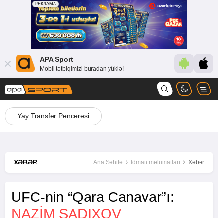
APA Sport
Mobil tətbiqimizi buradan yüklə!
Yay Transfer Pəncərəsi
XƏBƏR
Ana Səhifə
İdman məlumatları
Xəbər
UFC-nin “Qara Canavar”ı:
NAZIM SADIXOV