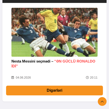
Nesta Messini seçmədi –
“ƏN GÜCLÜ RONALDO
“
IDI”
V
20
04.06.2026
20:11
Digərləri