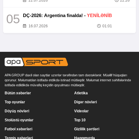
22.07.2026
22:26
05
DÇ-2026: Argentina finalda! -
YENİLƏNİB
16.07.2026
01:01
APA GROUP daxil olan saytlar uzerlər tərəfindən tam dəstəklənir. Müəllif hüquqları
qorunur. Məlumatdan istifadə etdikdə istinad mütləqdir. Məlumat internet səhifələrində
istifadə edildikdə müvafiq keçidin qoyulması mütləqdir.
Bütün xəbərlər
Atletika
Top oyunlar
Digər növləri
Döyüş növləri
Videolar
Stolüstü oyunlar
Top 10
Futbol xəbərləri
Gizlilik şərtləri
Tennis xəbərləri
Haqqımızda