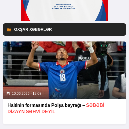
OXŞAR XƏBƏRLƏR
10.06.2026 - 12:08
Haitinin formasında Polşa bayrağı –
SƏBƏBI
DIZAYN SƏHVI DEYIL