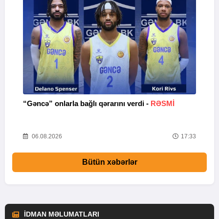
“Gəncə” onlarla bağlı qərarını verdi -
RƏSMİ
M
47
06.08.2026
17:33
Bütün xəbərlər
İDMAN MƏLUMATLARI