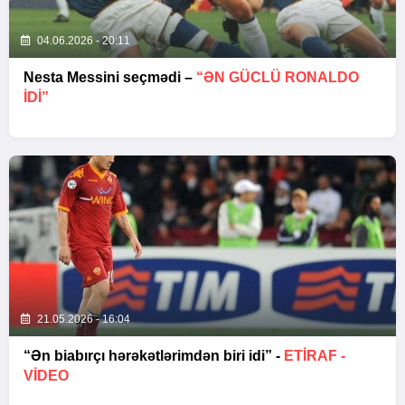
04.06.2026 - 20:11
Nesta Messini seçmədi –
“ƏN GÜCLÜ RONALDO
IDI”
21.05.2026 - 16:04
“Ən biabırçı hərəkətlərimdən biri idi” -
ETIRAF -
VİDEO