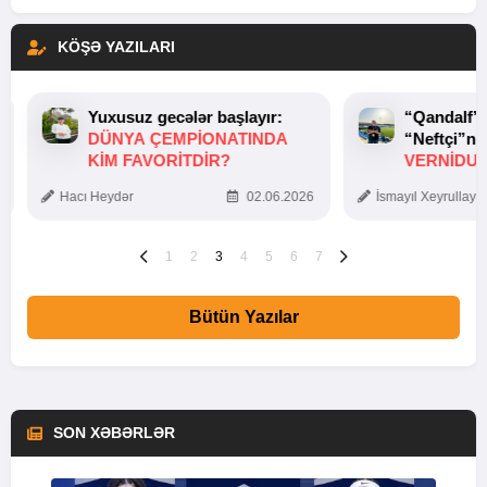
KÖŞƏ YAZILARI
Yuxusuz gecələr başlayır:
“Qandalf”
DÜNYA ÇEMPIONATINDA
“Neftçi”ni
KIM FAVORITDIR?
VERNİDUB
TOXUNUŞ
Hacı Heydər
02.06.2026
İsmayıl Xeyrullaye
1
2
3
4
5
6
7
Bütün Yazılar
SON XƏBƏRLƏR