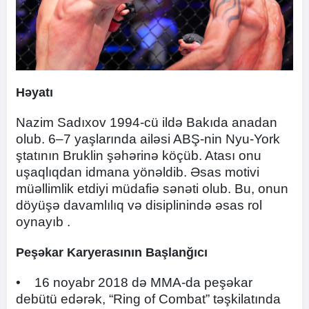
Həyatı
Nazim Sadıxov 1994-cü ildə Bakıda anadan
olub. 6–7 yaşlarında ailəsi ABŞ-nin Nyu-York
ştatının Bruklin şəhərinə köçüb. Atası onu
uşaqlıqdan idmana yönəldib. Əsas motivi
müəllimlik etdiyi müdafiə sənəti olub. Bu, onun
döyüşə davamlılıq və disiplinində əsas rol
oynayıb .
Peşəkar Karyerasının Başlanğıcı
• 16 noyabr 2018 də MMA-da peşəkar
debütü edərək, “Ring of Combat” təşkilatında