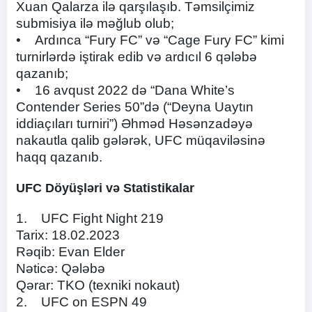
Xuan Qalarza ilə qarşılaşıb. Təmsilçimiz
submisiya ilə məğlub olub;
• Ardınca “Fury FC” və “Cage Fury FC” kimi
turnirlərdə iştirak edib və ardıcıl 6 qələbə
qazanıb;
• 16 avqust 2022 də “Dana White’s
Contender Series 50”də (“Deyna Uaytın
iddiaçıları turniri”) Əhməd Həsənzadəyə
nakautla qalib gələrək, UFC müqaviləsinə
haqq qazanıb.
UFC Döyüşləri və Statistikalar
1. UFC Fight Night 219
Tarix: 18.02.2023
Rəqib: Evan Elder
Nəticə: Qələbə
Qərar: TKO (texniki nokaut)
2. UFC on ESPN 49