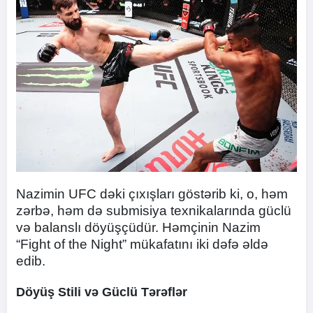
Nazimin UFC dəki çıxışları göstərib ki, o, həm
zərbə, həm də submisiya texnikalarında güclü
və balanslı döyüşçüdür. Həmçinin Nazim
“Fight of the Night” mükafatını iki dəfə əldə
edib.
Döyüş Stili və Güclü Tərəflər