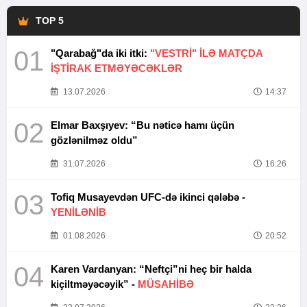
TOP 5
01
"Qarabağ"da iki itki:
"VESTRİ" İLƏ MATÇDA
İŞTİRAK ETMƏYƏCƏKLƏR
13.07.2026
14:37
02
Elmar Baxşıyev: “Bu nəticə hamı üçün
gözlənilməz oldu”
31.07.2026
16:26
03
Tofiq Musayevdən UFC-də ikinci qələbə -
YENİLƏNİB
01.08.2026
20:52
04
Karen Vardanyan: “Neftçi”ni heç bir halda
kiçiltməyəcəyik” -
MÜSAHİBƏ