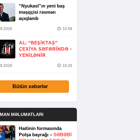
“Nyukasl”ın yeni baş
məşqçisi rəsmən
açıqlanıb
8.2026
10:58
AL: “BEŞIKTAŞ”
ÇEXIYA SƏFƏRINDƏ -
YENİLƏNİR
8.2026
10:26
Bütün xəbərlər
DMAN MƏLUMATLARI
Haitinin formasında
Polşa bayrağı –
SƏBƏBI