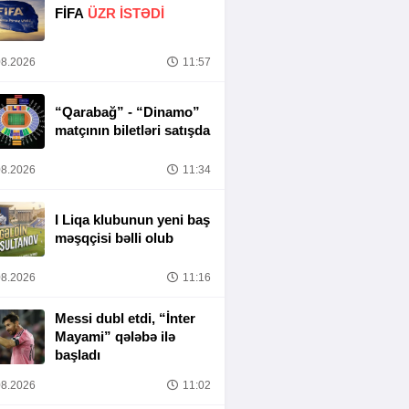
FİFA
ÜZR İSTƏDİ
8.2026
11:57
“Qarabağ” - “Dinamo”
matçının biletləri satışda
8.2026
11:34
I Liqa klubunun yeni baş
məşqçisi bəlli olub
8.2026
11:16
Messi dubl etdi, “İnter
Mayami” qələbə ilə
başladı
8.2026
11:02