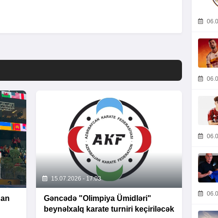
06.0
06.0
06.0
15.07.2026 - 17:03
06.0
dan
Gəncədə "Olimpiya Ümidləri"
beynəlxalq karate turniri keçiriləcək