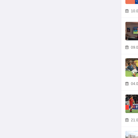
10.0
09.0
04.0
21.0