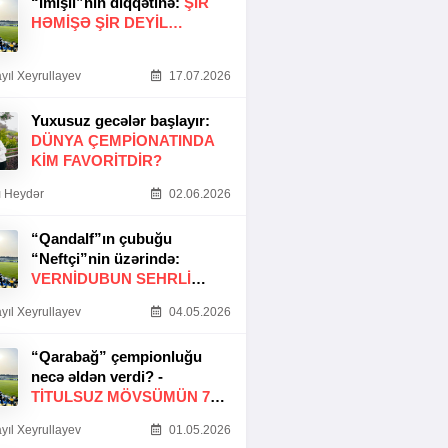
“İmişli”nin diqqətinə:
ŞIR
HƏMIŞƏ ŞIR DEYIL…
yıl Xeyrullayev
17.07.2026
Yuxusuz gecələr başlayır:
DÜNYA ÇEMPIONATINDA
KIM FAVORITDIR?
 Heydər
02.06.2026
“Qandalf”ın çubuğu
“Neftçi”nin üzərində:
VERNİDUBUN SEHRLİ
TOXUNUŞU
yıl Xeyrullayev
04.05.2026
“Qarabağ” çempionluğu
necə əldən verdi? -
TITULSUZ MÖVSÜMÜN 7
SƏBƏBI
yıl Xeyrullayev
01.05.2026