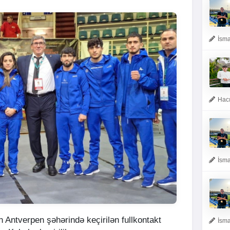
İsma
Hacı
İsma
 Antverpen şəhərində keçirilən fullkontakt
İsma