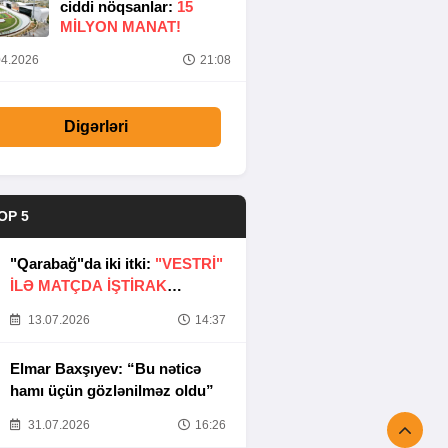
ciddi nöqsanlar:
15
MILYON MANAT!
4.2026
21:08
Digərləri
OP 5
"Qarabağ"da iki itki:
"VESTRİ"
İLƏ MATÇDA İŞTİRAK
ETMƏYƏCƏKLƏR
13.07.2026
14:37
Elmar Baxşıyev: “Bu nəticə
hamı üçün gözlənilməz oldu”
31.07.2026
16:26