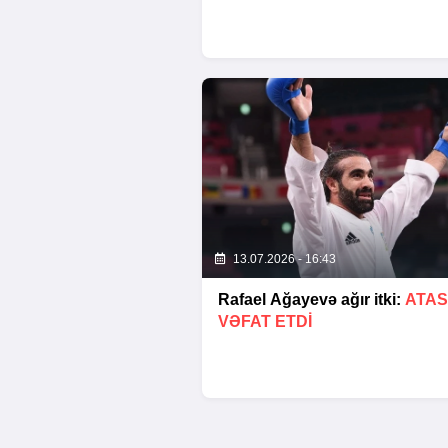
13.07.2026 - 16:43
Rafael Ağayevə ağır itki:
ATAS
VƏFAT ETDI