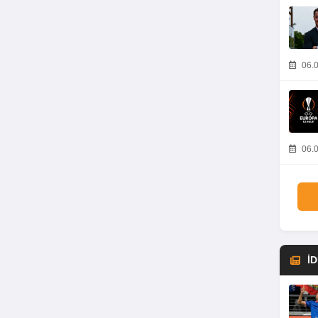
06.0
06.0
İ