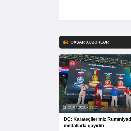
OXŞAR XƏBƏRLƏR
25.07.2026 - 23:25
DÇ: Karateçilərimiz Rumıniya
medallarla qayıdıb