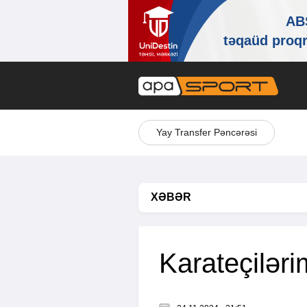
Yay Transfer Pəncərəsi
XƏBƏR
Karateçiləri