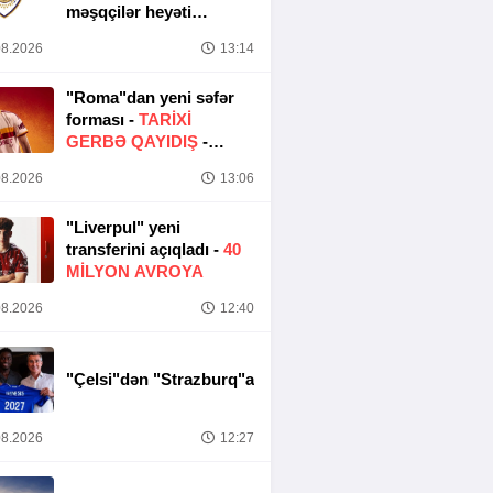
məşqçilər heyəti
müəyyənləşib
8.2026
13:14
"Roma"dan yeni səfər
forması -
TARIXI
GERBƏ QAYIDIŞ
-
FOTO
8.2026
13:06
"Liverpul" yeni
transferini açıqladı -
40
MILYON AVROYA
8.2026
12:40
"Çelsi"dən "Strazburq"a
8.2026
12:27