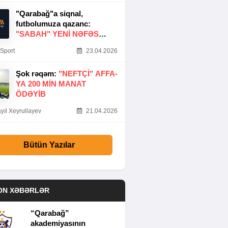
"Qarabağ"a siqnal,
futbolumuza qazanc:
"SABAH" YENI NƏFƏS
GƏTIRDI
Sport
23.04.2026
Şok rəqəm:
"NEFTÇI" AFFA-
YA 200 MIN MANAT
ÖDƏYIB
yıl Xeyrullayev
21.04.2026
Bütün Yazılar
ON XƏBƏRLƏR
“Qarabağ”
akademiyasının