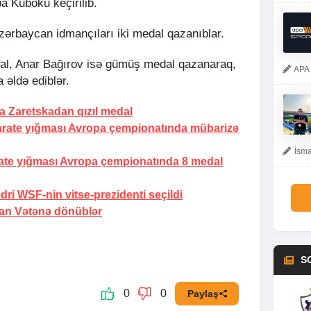
a Kuboku keçirilib.
Azərbaycan idmançıları iki medal qazanıblar.
al, Anar Bağırov isə gümüş medal qazanaraq,
APA 
 əldə ediblər.
na Zaretskadan qızıl medal
rate yığması Avropa çempionatında mübarizə
İsma
rate yığması Avropa çempionatında 8 medal
ri WSF-nin vitse-prezidenti seçildi
dan Vətənə dönüblər
S
0
0
Paylaş