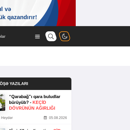
lar
ÖŞƏ YAZILARI
“Qarabağ”ı qara buludlar
bürüyüb? -
KEÇID
DÖVRÜNÜN AĞIRLIĞI
 Heydər
05.08.2026