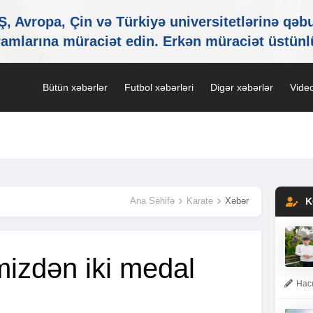
Bütün xəbərlər
Futbol xəbərləri
Digər xəbərlər
Video
Ana Səhifə
Karate
Xəbər
K
mizdən iki medal
Hacı