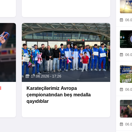
06.0
06.0
17.06.2026 - 17:26
I
Karateçilərimiz Avropa
06.0
çempionatından beş medalla
qayıdıblar
06.0