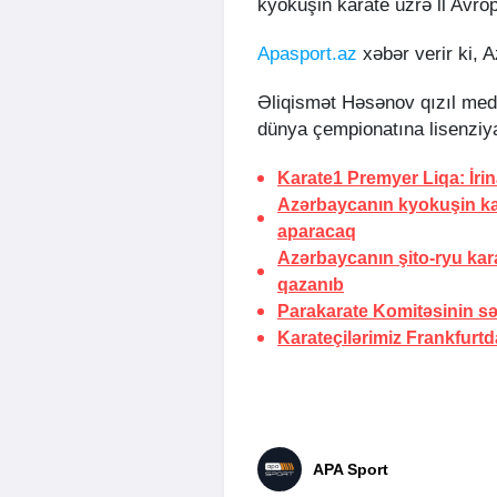
kyokuşin karate üzrə ll Avrop
Apasport.az
xəbər verir ki, 
Əliqismət Həsənov qızıl med
dünya çempionatına lisenziya
Karate1 Premyer Liqa: İri
Azərbaycanın kyokuşin ka
aparacaq
Azərbaycanın şito-ryu ka
qazanıb
Parakarate Komitəsinin səd
Karateçilərimiz Frankfurt
APA Sport