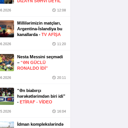
DIZAYN SƏHVI DEYIL
6.2026
12:08
Millilərimizin matçları,
Argentina-İslandiya bu
kanallarda -
TV AFİŞA
6.2026
11:20
Nesta Messini seçmədi
–
“ƏN GÜCLÜ
RONALDO IDI”
6.2026
20:11
“Ən biabırçı
hərəkətlərimdən biri idi”
-
ETIRAF -
VİDEO
5.2026
16:04
İdman komplekslərində