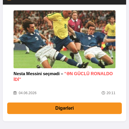
Nesta Messini seçmədi –
“ƏN GÜCLÜ RONALDO
“
IDI”
V
20
04.06.2026
20:11
Digərləri