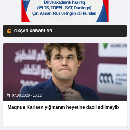
OXŞAR XƏBƏRLƏR
07.08.2026 - 15:12
Maqnus Karlsen yığmanın heyətinə daxil edilməyib