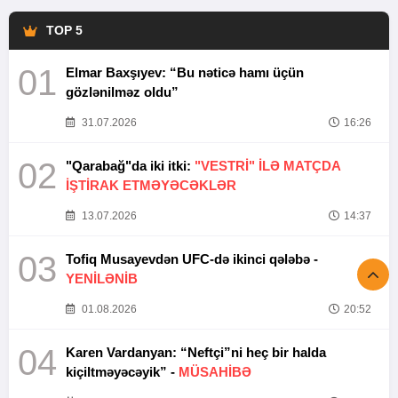
TOP 5
01
Elmar Baxşıyev: “Bu nəticə hamı üçün
gözlənilməz oldu”
31.07.2026
16:26
02
"Qarabağ"da iki itki:
"VESTRİ" İLƏ MATÇDA
İŞTİRAK ETMƏYƏCƏKLƏR
13.07.2026
14:37
03
Tofiq Musayevdən UFC-də ikinci qələbə -
YENİLƏNİB
01.08.2026
20:52
04
Karen Vardanyan: “Neftçi”ni heç bir halda
kiçiltməyəcəyik” -
MÜSAHİBƏ