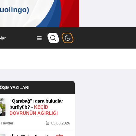
lar
ÖŞƏ YAZILARI
“Qarabağ”ı qara buludlar
bürüyüb? -
KEÇID
DÖVRÜNÜN AĞIRLIĞI
 Heydər
05.08.2026