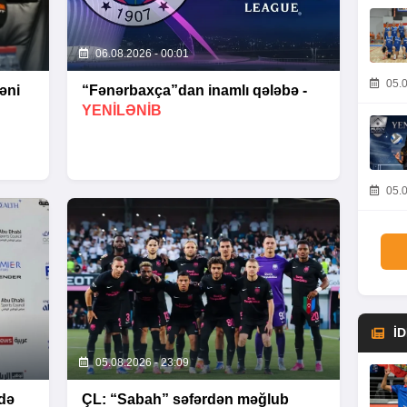
06.08.2026 - 00:01
05.0
əni
“Fənərbaxça”dan inamlı qələbə -
YENİLƏNİB
05.0
İ
05.08.2026 - 23:09
də
ÇL: “Sabah” səfərdən məğlub