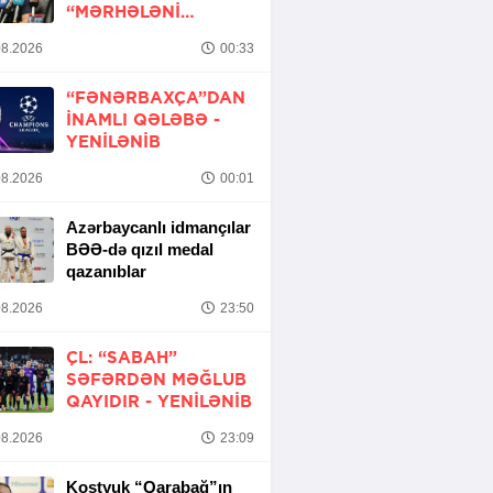
“MƏRHƏLƏNI
KEÇMƏK ŞANSIMIZ
8.2026
00:33
VAR”
“FƏNƏRBAXÇA”DAN
INAMLI QƏLƏBƏ -
YENİLƏNİB
8.2026
00:01
Azərbaycanlı idmançılar
BƏƏ-də qızıl medal
qazanıblar
8.2026
23:50
ÇL: “SABAH”
SƏFƏRDƏN MƏĞLUB
QAYIDIR -
YENİLƏNİB
8.2026
23:09
Kostyuk “Qarabağ”ın