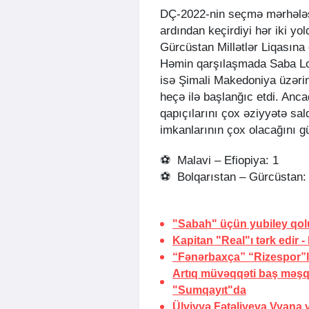
DÇ-2022-nin seçmə mərhələs
ardından keçirdiyi hər iki yo
Gürcüstan Millətlər Liqasına 
Həmin qarşılaşmada Saba Lob
isə Şimali Makedoniya üzəri
heçə ilə başlanğıc etdi. Anca
qapıçılarını çox əziyyətə sal
imkanlarının çox olacağını 
⚽ Malavi – Efiopiya: 1
⚽ Bolqarıstan – Gürcüstan:
"Sabah" üçün yubiley qol
Kapitan "Real"ı tərk edir -
“Fənərbaxça” “Rizespor”la
Artıq müvəqqəti baş məşqç
"Sumqayıt"da
Ülviyyə Fətəliyeva Vyana 