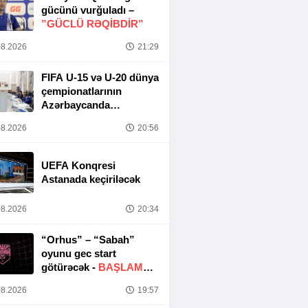
gücünü vurğuladı –
”GÜCLÜ RƏQİBDİR”
8.2026
21:29
FIFA U-15 və U-20 dünya
çempionatlarının
Azərbaycanda
keçirilməsi ilə bağlı
8.2026
20:56
Təşkilat Komitəsinin
iclası baş tutub
UEFA Konqresi
Astanada keçiriləcək
8.2026
20:34
“Orhus” – “Sabah”
oyunu gec start
götürəcək -
BAŞLAMA
SAATI DƏYIŞDIRILDI
8.2026
19:57