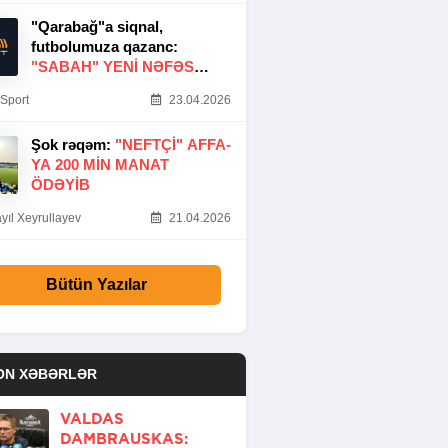
"Qarabağ"a siqnal,
futbolumuza qazanc:
"SABAH" YENI NƏFƏS
GƏTIRDI
Sport
23.04.2026
Şok rəqəm:
"NEFTÇI" AFFA-
YA 200 MIN MANAT
ÖDƏYIB
yıl Xeyrullayev
21.04.2026
Bütün Yazılar
ON XƏBƏRLƏR
VALDAS
DAMBRAUSKAS: