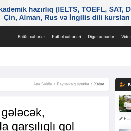
Bütün xəbərlər
Futbol xəbərləri
Digər xəbərlər
Video
Ana Səhifə
Beynəlxalq oyunlar
Xəbər
K
 gələcək,
Hacı
a qarşılıqlı qol