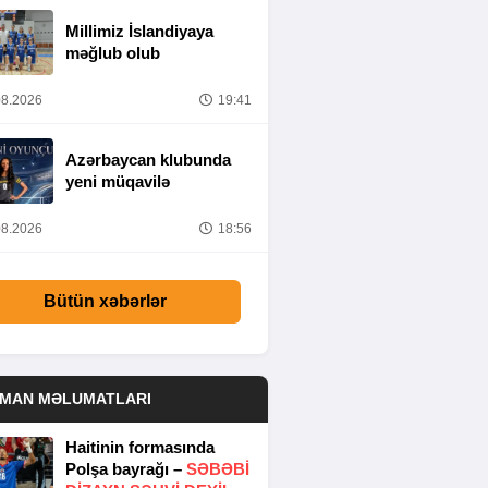
Millimiz İslandiyaya
məğlub olub
8.2026
19:41
Azərbaycan klubunda
yeni müqavilə
8.2026
18:56
Bütün xəbərlər
DMAN MƏLUMATLARI
Haitinin formasında
Polşa bayrağı –
SƏBƏBI