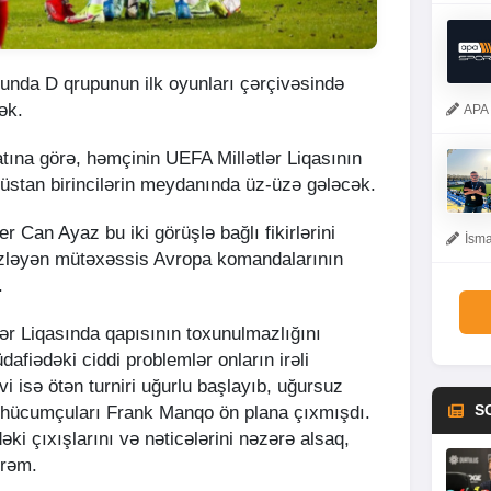
kunda D qrupunun ilk oyunları çərçivəsində
ək.
APA 
ına görə, həmçinin UEFA Millətlər Liqasının
cüstan birincilərin meydanında üz-üzə gələcək.
er Can Ayaz bu iki görüşlə bağlı fikirlərini
İsma
gözləyən mütəxəssis Avropa komandalarının
.
tlər Liqasında qapısının toxunulmazlığını
afiədəki ciddi problemlər onların irəli
i isə ötən turniri uğurlu başlayıb, uğursuz
S
ə hücumçuları Frank Manqo ön plana çıxmışdı.
i çıxışlarını və nəticələrini nəzərə alsaq,
ürəm.