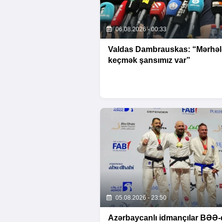
06.08.2026 - 00:33
Valdas Dambrauskas: “Mərhəl
keçmək şansımız var”
05.08.2026 - 23:50
Azərbaycanlı idmançılar BƏƏ-