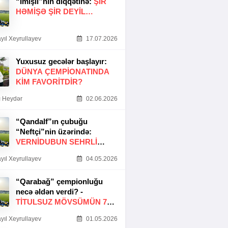
“İmişli”nin diqqətinə:
ŞIR
HƏMIŞƏ ŞIR DEYIL…
yıl Xeyrullayev
17.07.2026
Yuxusuz gecələr başlayır:
DÜNYA ÇEMPIONATINDA
KIM FAVORITDIR?
 Heydər
02.06.2026
“Qandalf”ın çubuğu
“Neftçi”nin üzərində:
VERNİDUBUN SEHRLİ
TOXUNUŞU
yıl Xeyrullayev
04.05.2026
“Qarabağ” çempionluğu
necə əldən verdi? -
TITULSUZ MÖVSÜMÜN 7
SƏBƏBI
yıl Xeyrullayev
01.05.2026