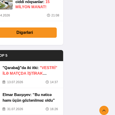
ciddi nöqsanlar:
15
MILYON MANAT!
4.2026
21:08
Digərləri
OP 5
"Qarabağ"da iki itki:
"VESTRİ"
İLƏ MATÇDA İŞTİRAK
ETMƏYƏCƏKLƏR
13.07.2026
14:37
Elmar Baxşıyev: “Bu nəticə
hamı üçün gözlənilməz oldu”
31.07.2026
16:26