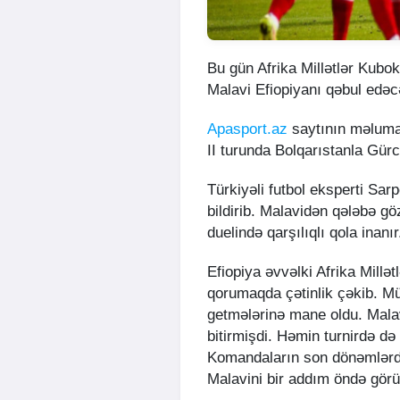
Bu gün Afrika Millətlər Kubo
Malavi Efiopiyanı qəbul edəc
Apasport.az
saytının məlumat
II turunda Bolqarıstanla Gür
Türkiyəli futbol eksperti Sarp
bildirib. Malavidən qələbə 
duelində qarşılıqlı qola inanır
Efiopiya əvvəlki Afrika Millə
qorumaqda çətinlik çəkib. Müd
getmələrinə mane oldu. Malav
bitirmişdi. Həmin turnirdə d
Komandaların son dönəmlərdək
Malavini bir addım öndə gör