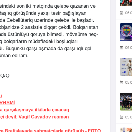
indəki son iki matçında qələbə qazanan və
ldaşlıq görüşündə yaxşı təsir bağışlayan
06.0
da Cəbəllütariq üzərində qələbə ilə başladı.
janidze 2 assistlə diqqət çəkdi. Bolqarıstan
ndə üstünlüyü qoruya bilmədi, mövsümə heç-
q bolqarların müdafiədəki boşluqları
06.0
dı. Bugünkü qarşılaşmada da qarşılıqlı qol
güman edirəm.
 Q/Q
05.0
u
RƏSMİ
 qarşılaşmaya itkilərlə çıxacaq
i deyil:
Vaqif Cavadov rəsmən
05.0
və Bratislavada şahmatçılarla görüşüb -
FOTO