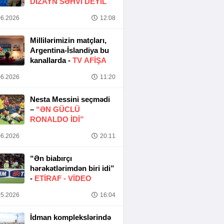
DIZAYN SƏHVI DEYIL
6.2026
12:08
Millilərimizin matçları,
Argentina-İslandiya bu
kanallarda -
TV AFİŞA
6.2026
11:20
Nesta Messini seçmədi
–
“ƏN GÜCLÜ
RONALDO IDI”
6.2026
20:11
“Ən biabırçı
hərəkətlərimdən biri idi”
-
ETIRAF -
VİDEO
5.2026
16:04
İdman komplekslərində