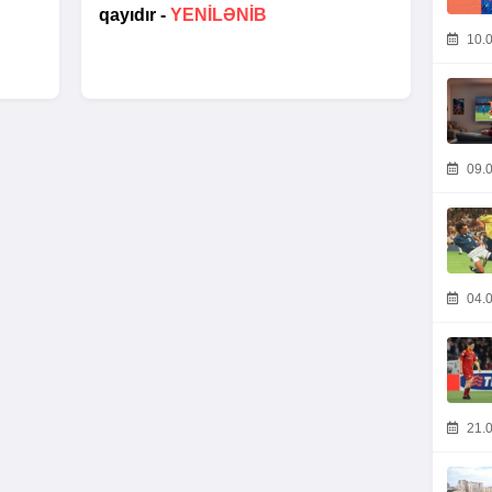
qayıdır -
YENİLƏNİB
10.0
09.0
04.0
21.0