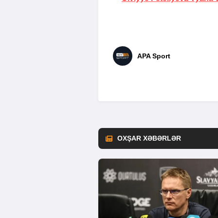
APA Sport
OXŞAR XƏBƏRLƏR