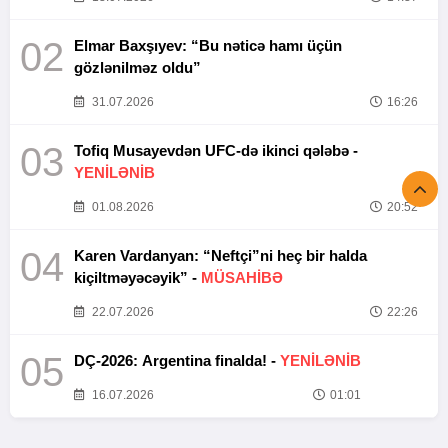
02
Elmar Baxşıyev: “Bu nəticə hamı üçün
gözlənilməz oldu”
31.07.2026
16:26
03
Tofiq Musayevdən UFC-də ikinci qələbə -
YENİLƏNİB
01.08.2026
20:52
04
Karen Vardanyan: “Neftçi”ni heç bir halda
kiçiltməyəcəyik” -
MÜSAHİBƏ
22.07.2026
22:26
05
DÇ-2026: Argentina finalda! -
YENİLƏNİB
16.07.2026
01:01