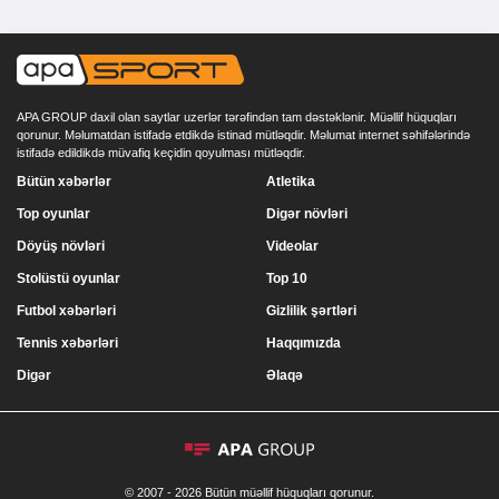
APA GROUP daxil olan saytlar uzerlər tərəfindən tam dəstəklənir. Müəllif hüquqları
qorunur. Məlumatdan istifadə etdikdə istinad mütləqdir. Məlumat internet səhifələrində
istifadə edildikdə müvafiq keçidin qoyulması mütləqdir.
Bütün xəbərlər
Atletika
Top oyunlar
Digər növləri
Döyüş növləri
Videolar
Stolüstü oyunlar
Top 10
Futbol xəbərləri
Gizlilik şərtləri
Tennis xəbərləri
Haqqımızda
Digər
Əlaqə
© 2007 - 2026 Bütün müəllif hüquqları qorunur.