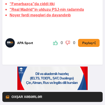
“Fənərbaxça”da ciddi itki
"Real Madrid"in ulduzu PSJ-nin radarında
Noyer fərdi məşqləri də dayandırıb
0
0
APA Sport
Paylaş
OXŞAR XƏBƏRLƏR