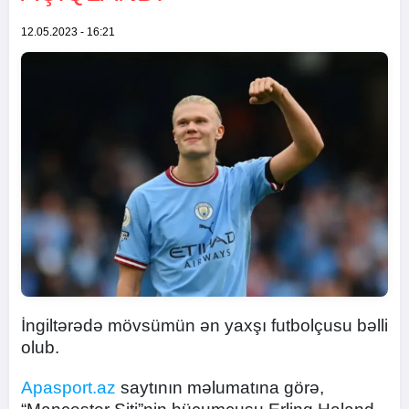
12.05.2023 - 16:21
İngiltərədə mövsümün ən yaxşı futbolçusu bəlli
olub.
Apasport.az
saytının məlumatına görə,