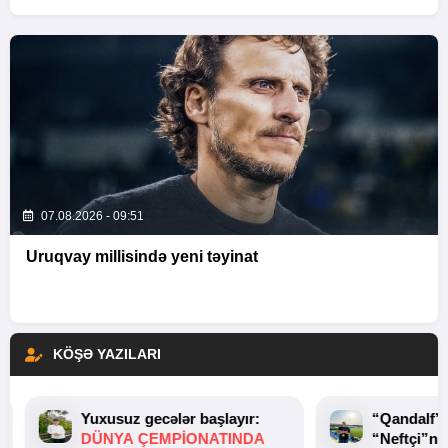
07.08.2026 - 09:51
Uruqvay millisində yeni təyinat
KÖŞƏ YAZILARI
Yuxusuz gecələr başlayır:
“Qandalf”
DÜNYA ÇEMPIONATINDA
“Neftçi”ni