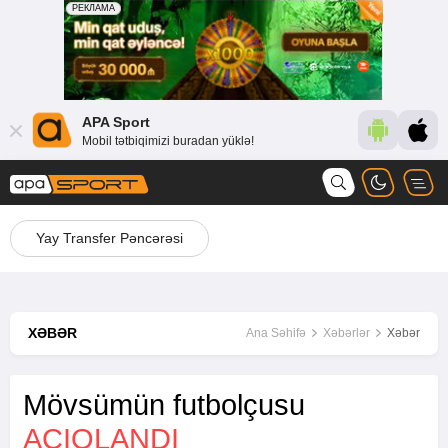
APA Sport
Mobil tətbiqimizi buradan yüklə!
Yay Transfer Pəncərəsi
XƏBƏR
Ana Səhifə
Xəbərlər
Xəbər
Mövsümün futbolçusu
AÇIQLANDI