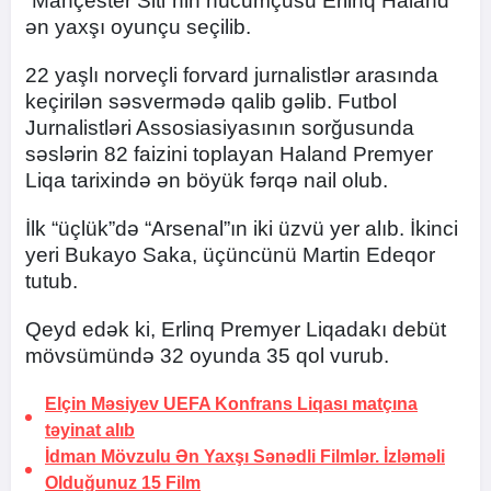
“Mançester Siti”nin hücumçusu Erlinq Haland
ən yaxşı oyunçu seçilib.
22 yaşlı norveçli forvard jurnalistlər arasında
keçirilən səsvermədə qalib gəlib. Futbol
Jurnalistləri Assosiasiyasının sorğusunda
səslərin 82 faizini toplayan Haland Premyer
Liqa tarixində ən böyük fərqə nail olub.
İlk “üçlük”də “Arsenal”ın iki üzvü yer alıb. İkinci
yeri Bukayo Saka, üçüncünü Martin Edeqor
tutub.
Qeyd edək ki, Erlinq Premyer Liqadakı debüt
mövsümündə 32 oyunda 35 qol vurub.
Elçin Məsiyev UEFA Konfrans Liqası matçına
təyinat alıb
İdman Mövzulu Ən Yaxşı Sənədli Filmlər. İzləməli
Olduğunuz 15 Film