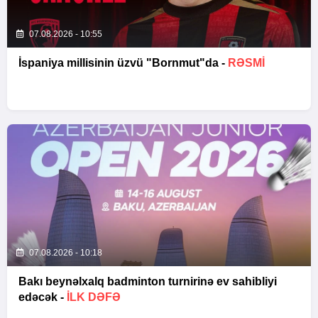
07.08.2026 - 10:55
İspaniya millisinin üzvü "Bornmut"da -
RƏSMİ
07.08.2026 - 10:18
Bakı beynəlxalq badminton turnirinə ev sahibliyi
edəcək -
İLK DƏFƏ