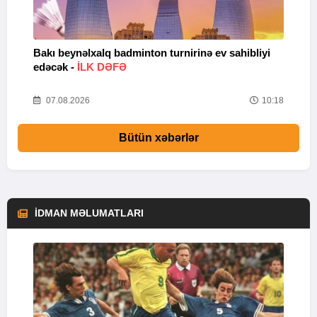
Bakı beynəlxalq badminton turnirinə ev sahibliyi
U
edəcək -
İLK DƏFƏ
55
07.08.2026
10:18
Bütün xəbərlər
İDMAN MƏLUMATLARI