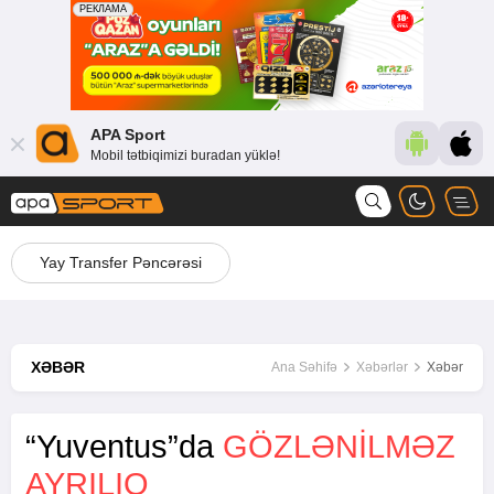
APA Sport
Mobil tətbiqimizi buradan yüklə!
Yay Transfer Pəncərəsi
XƏBƏR
Ana Səhifə
Xəbərlər
Xəbər
“Yuventus”da
GÖZLƏNILMƏZ
AYRILIQ