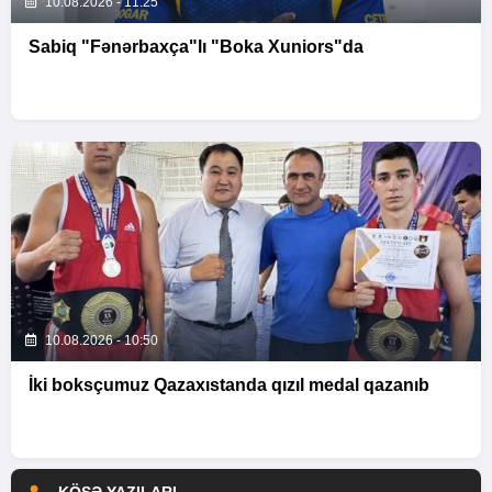
10.08.2026 - 11:25
Sabiq "Fənərbaxça"lı "Boka Xuniors"da
10.08.2026 - 10:50
İki boksçumuz Qazaxıstanda qızıl medal qazanıb