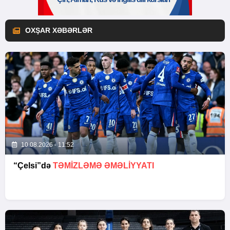
OXŞAR XƏBƏRLƏR
10.08.2026 - 11:52
“Çelsi”də
TƏMIZLƏMƏ ƏMƏLIYYATI