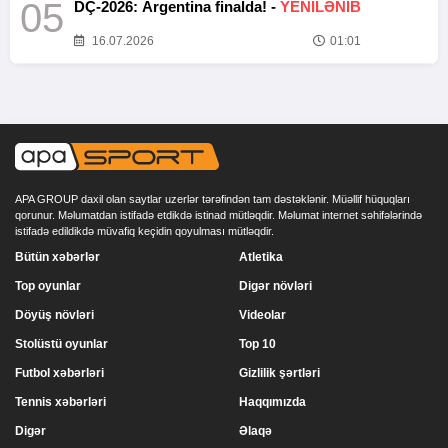
05
DÇ-2026: Argentina finalda! -
YENİLƏNİB
16.07.2026
01:01
APA GROUP daxil olan saytlar uzerlər tərəfindən tam dəstəklənir. Müəllif hüquqları
qorunur. Məlumatdan istifadə etdikdə istinad mütləqdir. Məlumat internet səhifələrində
istifadə edildikdə müvafiq keçidin qoyulması mütləqdir.
Bütün xəbərlər
Atletika
Top oyunlar
Digər növləri
Döyüş növləri
Videolar
Stolüstü oyunlar
Top 10
Futbol xəbərləri
Gizlilik şərtləri
Tennis xəbərləri
Haqqımızda
Digər
Əlaqə