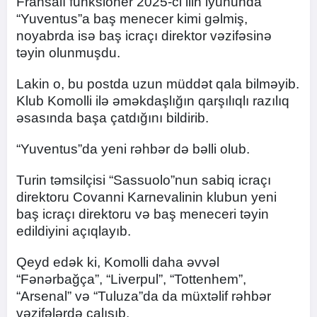
Fransalı funksioner 2025-ci ilin iyununda
“Yuventus”a baş menecer kimi gəlmiş,
noyabrda isə baş icraçı direktor vəzifəsinə
təyin olunmuşdu.
Lakin o, bu postda uzun müddət qala bilməyib.
Klub Komolli ilə əməkdaşlığın qarşılıqlı razılıq
əsasında başa çatdığını bildirib.
“Yuventus”da yeni rəhbər də bəlli olub.
Turin təmsilçisi “Sassuolo”nun sabiq icraçı
direktoru Covanni Karnevalinin klubun yeni
baş icraçı direktoru və baş meneceri təyin
edildiyini açıqlayıb.
Qeyd edək ki, Komolli daha əvvəl
“Fənərbağça”, “Liverpul”, “Tottenhem”,
“Arsenal” və “Tuluza”da da müxtəlif rəhbər
vəzifələrdə çalışıb.