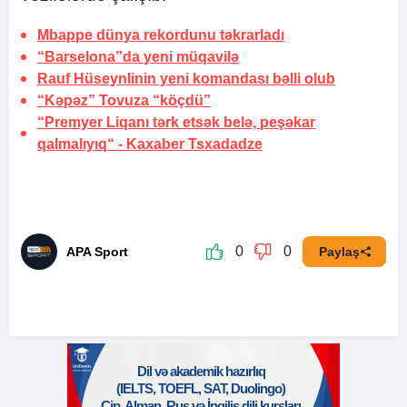
Mbappe dünya rekordunu
təkrarladı
“Barselona”da
yeni müqavilə
Rauf Hüseynlinin yeni komandası bəlli olub
“Kəpəz” Tovuza
“köçdü”
“Premyer Liqanı tərk etsək belə, peşəkar
qalmalıyıq“ - Kaxaber Tsxadadze
0
0
APA Sport
Paylaş