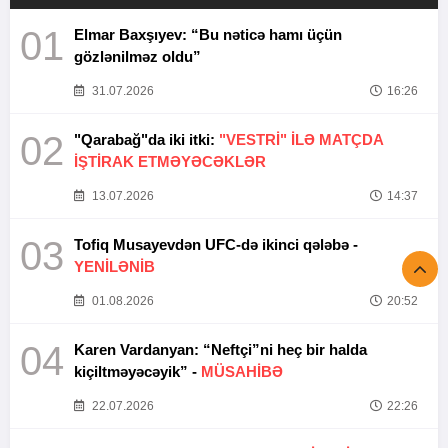
01
Elmar Baxşıyev: “Bu nəticə hamı üçün
gözlənilməz oldu”
31.07.2026
16:26
02
"Qarabağ"da iki itki:
"VESTRİ" İLƏ MATÇDA
İŞTİRAK ETMƏYƏCƏKLƏR
13.07.2026
14:37
03
Tofiq Musayevdən UFC-də ikinci qələbə -
YENİLƏNİB
01.08.2026
20:52
04
Karen Vardanyan: “Neftçi”ni heç bir halda
kiçiltməyəcəyik” -
MÜSAHİBƏ
22.07.2026
22:26