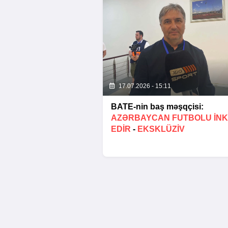
17.07.2026 - 15:11
BATE-nin baş məşqçisi:
AZƏRBAYCAN FUTBOLU INK
EDIR
-
EKSKLÜZİV