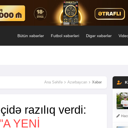
Bütün xəbərlər
Futbol xəbərləri
Digər xəbərlər
Video
Ana Səhifə
Azərbaycan
Xəbər
K
idə razılıq verdi:
Hacı
A YENI