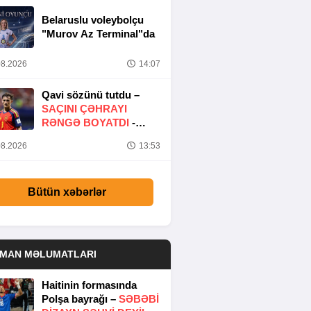
Belaruslu voleybolçu
"Murov Az Terminal"da
8.2026
14:07
Qavi sözünü tutdu –
SAÇINI ÇƏHRAYI
RƏNGƏ BOYATDI
-
FOTO
8.2026
13:53
Bütün xəbərlər
DMAN MƏLUMATLARI
Haitinin formasında
Polşa bayrağı –
SƏBƏBI