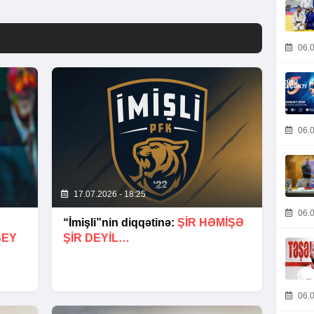
06.0
06.0
17.07.2026 - 18:25
06.0
“İmişli”nin diqqətinə:
ŞIR HƏMIŞƏ
ŞEY
ŞIR DEYIL…
06.0