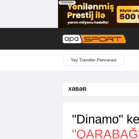
Yay Transfer Pəncərəsi
XƏBƏR
"Dinamo" keç
"QARABAĞ"