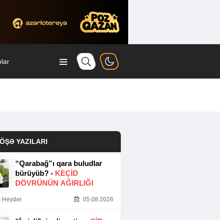
lar
ÖŞƏ YAZILARI
“Qarabağ”ı qara buludlar
bürüyüb? -
KEÇID
DÖVRÜNÜN AĞIRLIĞI
 Heydər
05.08.2026