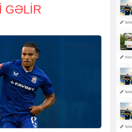
 GƏLIR
İsma
Hacı
İsma
İsma