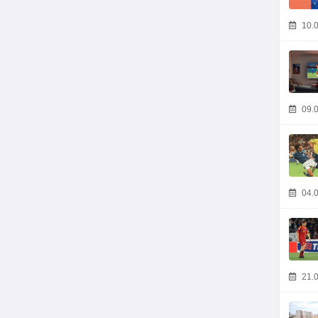
10.0
09.0
04.0
21.0