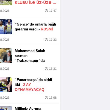
KLUBU ILƏ ÜZ-ÜZƏ -
YENİLƏNİR
8.2026
17:47
“Gəncə”də onlarla bağlı
qərarını verdi -
RƏSMİ
8.2026
17:33
Məhəmməd Salah
rəsmən
“Trabzonspor”da
8.2026
16:31
“Fənərbaxça”da ciddi
itki -
2 AY
OYNAMAYACAQ
8.2026
16:08
Millimiz Avropa