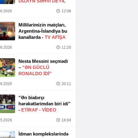
DIZAYN SƏHVI DEYIL
6.2026
12:08
Millilərimizin matçları,
Argentina-İslandiya bu
kanallarda -
TV AFİŞA
6.2026
11:20
Nesta Messini seçmədi
–
“ƏN GÜCLÜ
RONALDO IDI”
6.2026
20:11
“Ən biabırçı
hərəkətlərimdən biri idi”
-
ETIRAF -
VİDEO
5.2026
16:04
İdman komplekslərində