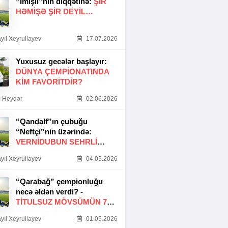
“İmişli”nin diqqətinə:
ŞIR
HƏMIŞƏ ŞIR DEYIL…
yıl Xeyrullayev
17.07.2026
Yuxusuz gecələr başlayır:
DÜNYA ÇEMPIONATINDA
KIM FAVORITDIR?
 Heydər
02.06.2026
“Qandalf”ın çubuğu
“Neftçi”nin üzərində:
VERNİDUBUN SEHRLİ
TOXUNUŞU
yıl Xeyrullayev
04.05.2026
“Qarabağ” çempionluğu
necə əldən verdi? -
TITULSUZ MÖVSÜMÜN 7
SƏBƏBI
yıl Xeyrullayev
01.05.2026