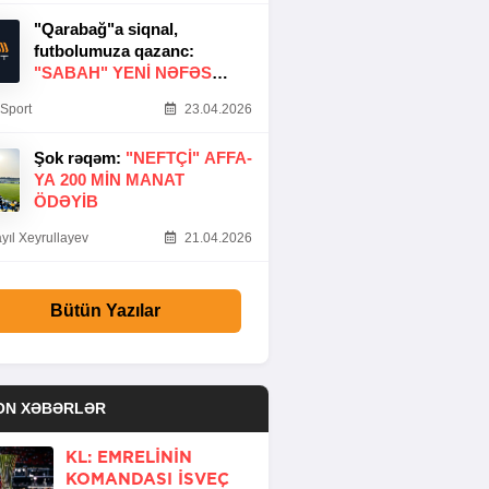
"Qarabağ"a siqnal,
futbolumuza qazanc:
"SABAH" YENI NƏFƏS
GƏTIRDI
Sport
23.04.2026
Şok rəqəm:
"NEFTÇI" AFFA-
YA 200 MIN MANAT
ÖDƏYIB
yıl Xeyrullayev
21.04.2026
Bütün Yazılar
ON XƏBƏRLƏR
KL: EMRELININ
KOMANDASI İSVEÇ