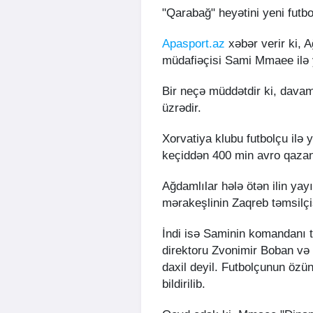
"Qarabağ" heyətini yeni futbo
Apasport.az
xəbər verir ki, 
müdafiəçisi Sami Mmaee ilə 
Bir neçə müddətdir ki, dava
üzrədir.
Xorvatiya klubu futbolçu ilə 
keçiddən 400 min avro qazanm
Ağdamlılar hələ ötən ilin ya
mərakeşlinin Zaqreb təmsilçis
İndi isə Saminin komandanı t
direktoru Zvonimir Boban və
daxil deyil. Futbolçunun özünə
bildirilib.