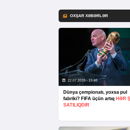
OXŞAR XƏBƏRLƏR
22.07.2026 - 15:46
Dünya çempionatı, yoxsa pul
fabriki? FIFA üçün artıq
HƏR 
SATILIQDIR