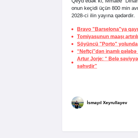
Qeyd edək ki, Mmaee "Dinamo
onun keçidi üçün 800 min av
2028-ci ilin yayına qədərdir.
Bravo "Barselona"ya qayı
Tomiyasunun
maaşı artırıl
Söyüncü "Porto"
yolunda
“Neftçi”dən inamlı qələbə
Artur Jorje: “ Belə səviy
səhvdir”
İsmayıl Xeyrullayev