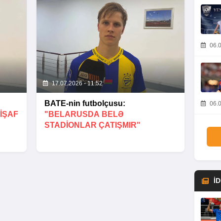
06.0
17.07.2026 - 11:52
BATE-nin futbolçusu:
06.0
IŞAF
"BELARUSDA BELƏ
STADIONLAR ÇATIŞMIR"
İ