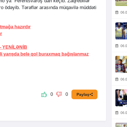
"ya "Ferentsvaroş"dan keçib. Zaqreblilər
ro ödəyib. Tərəflər arasında müqavilə müddəti
06.0
tmağa hazırdır
ır
06.0
 -
YENİLƏNİB
yəli yarışda belə qol buraxmaq bağışlanmaz
06.0
0
0
Paylaş
06.0