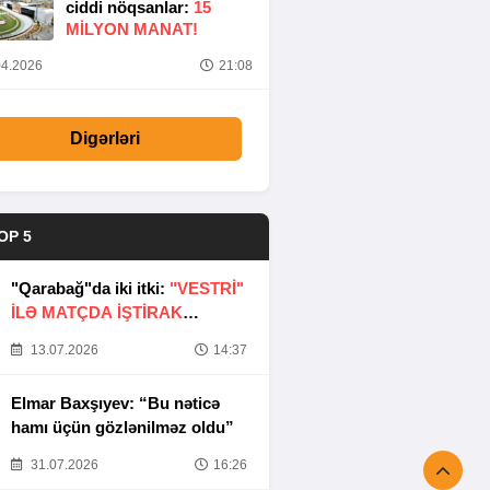
ciddi nöqsanlar:
15
MILYON MANAT!
4.2026
21:08
Digərləri
OP 5
"Qarabağ"da iki itki:
"VESTRİ"
İLƏ MATÇDA İŞTİRAK
ETMƏYƏCƏKLƏR
13.07.2026
14:37
Elmar Baxşıyev: “Bu nəticə
hamı üçün gözlənilməz oldu”
31.07.2026
16:26