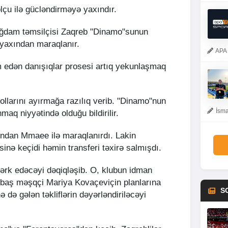
lçu ilə gücləndirməyə yaxındır.
Ağdam təmsilçisi Zaqreb "Dinamo"sunun
yaxından maraqlanır.
APA 
m edən danışıqlar prosesi artıq yekunlaşmaq
yollarını ayırmağa razılıq verib. "Dinamo"nun
İsma
aq niyyətində olduğu bildirilir.
yından Mmaee ilə maraqlanırdı. Lakin
inə keçidi həmin transferi təxirə salmışdı.
ərk edəcəyi dəqiqləşib. O, klubun idman
 baş məşqçi Mariya Kovaçeviçin planlarına
S
 də gələn təkliflərin dəyərləndiriləcəyi