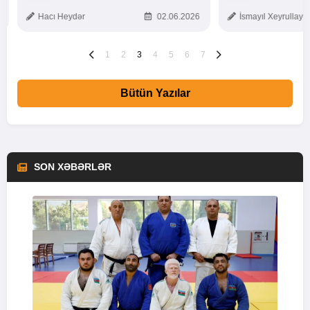
TOXUNUŞ
Hacı Heydər
02.06.2026
İsmayıl Xeyrullaye
1
2
3
4
5
6
7
Bütün Yazılar
SON XƏBƏRLƏR