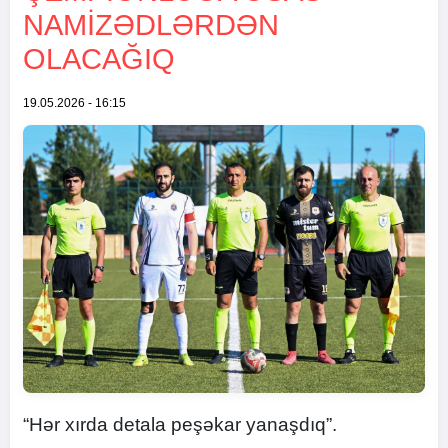
NAMIZƏDLƏRDƏN
OLACAĞIQ
19.05.2026 - 16:15
“Hər xırda detala peşəkar yanaşdıq”.