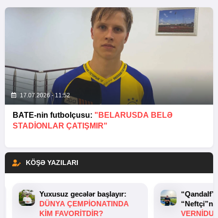
17.07.2026 - 11:52
BATE-nin futbolçusu:
"BELARUSDA BELƏ
STADIONLAR ÇATIŞMIR"
KÖŞƏ YAZILARI
Yuxusuz gecələr başlayır:
“Qandalf”
DÜNYA ÇEMPIONATINDA
“Neftçi”ni
KIM FAVORITDIR?
VERNİDUB