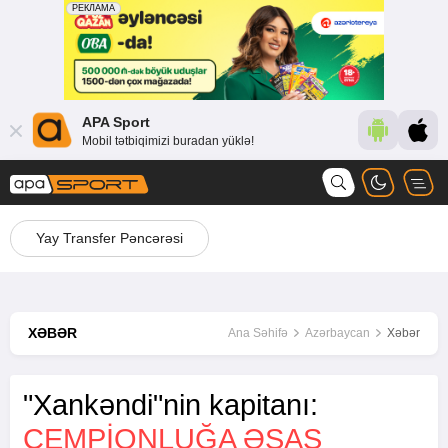
APA Sport
Mobil tətbiqimizi buradan yüklə!
Yay Transfer Pəncərəsi
XƏBƏR
Ana Səhifə
Azərbaycan
Xəbər
"Xankəndi"nin kapitanı:
ÇEMPIONLUĞA ƏSAS