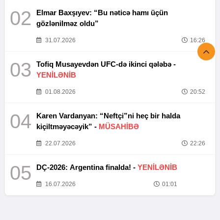
02
Elmar Baxşıyev: “Bu nəticə hamı üçün
gözlənilməz oldu”
31.07.2026
16:26
03
Tofiq Musayevdən UFC-də ikinci qələbə -
YENİLƏNİB
01.08.2026
20:52
04
Karen Vardanyan: “Neftçi”ni heç bir halda
kiçiltməyəcəyik” -
MÜSAHİBƏ
22.07.2026
22:26
05
DÇ-2026: Argentina finalda! -
YENİLƏNİB
16.07.2026
01:01