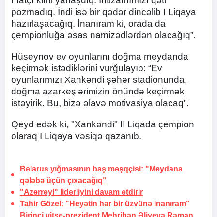
matçı kimi yanaşdıq. İntizamımızı qəti
pozmadıq. İndi isə bir qədər dincəlib I Liqaya
hazırlaşacağıq. İnanıram ki, orada da
çempionluğa əsas namizədlərdən olacağıq”.
Hüseynov ev oyunlarını doğma meydanda
keçirmək istədiklərini vurğulayıb: “Ev
oyunlarımızı Xankəndi şəhər stadionunda,
doğma azarkeşlərimizin önündə keçirmək
istəyirik. Bu, bizə əlavə motivasiya olacaq”.
Qeyd edək ki, "Xankəndi" II Liqada çempion
olaraq I Liqaya vəsiqə qazanıb.
Belarus yığmasının baş məşqçisi: "Meydana
qələbə üçün çıxacağıq"
"Azərreyl" liderliyini davam
etdirir
Tahir Gözel: "Heyətin hər bir üzvünə inanıram"
Birinci vitse-prezident Mehriban Əliyeva Raman