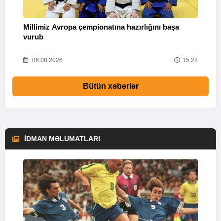
Q
Millimiz Avropa çempionatına hazırlığını başa
"
vurub
08
06.08.2026
15:28
Bütün xəbərlər
İDMAN MƏLUMATLARI