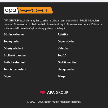
APA GROUP daxil olan saytlar uzerlər tərəfindən tam dəstəklənir. Müəllif hüquqları
qorunur. Məlumatdan istifadə etdikdə istinad mütləqdir. Məlumat internet səhifələrində
istifadə edildikdə müvafiq keçidin qoyulması mütləqdir.
Bütün xəbərlər
Atletika
Top oyunlar
Digər növləri
Döyüş növləri
Videolar
Stolüstü oyunlar
Top 10
Futbol xəbərləri
Gizlilik şərtləri
Tennis xəbərləri
Haqqımızda
Digər
Əlaqə
© 2007 - 2026 Bütün müəllif hüquqları qorunur.