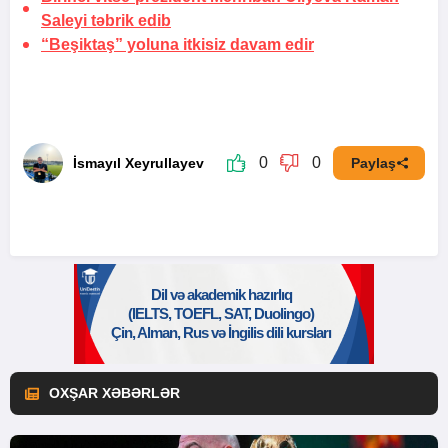
Saleyi təbrik edib
“Beşiktaş” yoluna itkisiz davam edir
0
0
İsmayıl Xeyrullayev
Paylaş
OXŞAR XƏBƏRLƏR