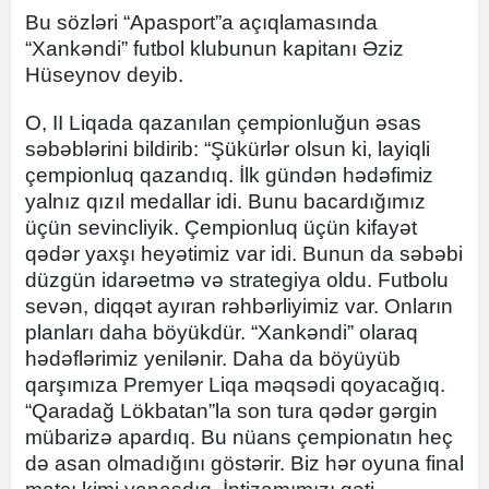
Bu sözləri “Apasport”a açıqlamasında
“Xankəndi” futbol klubunun kapitanı Əziz
Hüseynov deyib.
O, II Liqada qazanılan çempionluğun əsas
səbəblərini bildirib: “Şükürlər olsun ki, layiqli
çempionluq qazandıq. İlk gündən hədəfimiz
yalnız qızıl medallar idi. Bunu bacardığımız
üçün sevincliyik. Çempionluq üçün kifayət
qədər yaxşı heyətimiz var idi. Bunun da səbəbi
düzgün idarəetmə və strategiya oldu. Futbolu
sevən, diqqət ayıran rəhbərliyimiz var. Onların
planları daha böyükdür. “Xankəndi” olaraq
hədəflərimiz yenilənir. Daha da böyüyüb
qarşımıza Premyer Liqa məqsədi qoyacağıq.
“Qaradağ Lökbatan”la son tura qədər gərgin
mübarizə apardıq. Bu nüans çempionatın heç
də asan olmadığını göstərir. Biz hər oyuna final