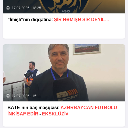
17.07.2026 - 18:25
“İmişli”nin diqqətinə:
ŞIR HƏMIŞƏ ŞIR DEYIL…
17.07.2026 - 15:11
BATE-nin baş məşqçisi:
AZƏRBAYCAN FUTBOLU
INKIŞAF EDIR
-
EKSKLÜZİV