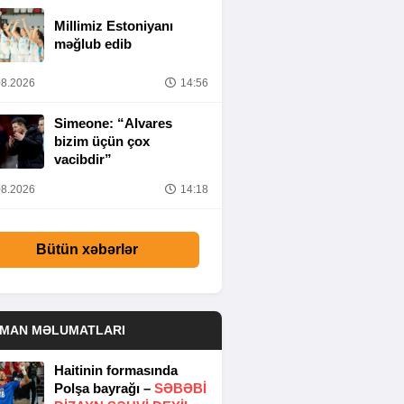
Millimiz Estoniyanı
məğlub edib
8.2026
14:56
Simeone: “Alvares
bizim üçün çox
vacibdir”
8.2026
14:18
Bütün xəbərlər
DMAN MƏLUMATLARI
Haitinin formasında
Polşa bayrağı –
SƏBƏBI