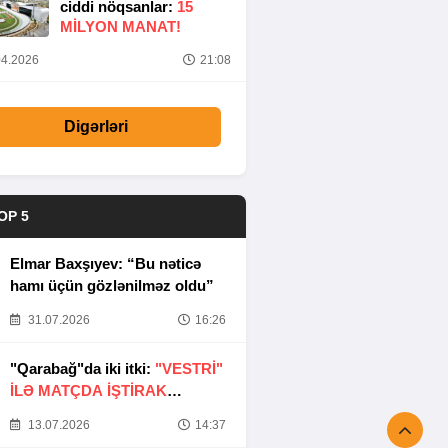
ciddi nöqsanlar:
15
MILYON MANAT!
4.2026
21:08
Digərləri
OP 5
Elmar Baxşıyev: “Bu nəticə
hamı üçün gözlənilməz oldu”
31.07.2026
16:26
"Qarabağ"da iki itki:
"VESTRİ"
İLƏ MATÇDA İŞTİRAK
ETMƏYƏCƏKLƏR
13.07.2026
14:37