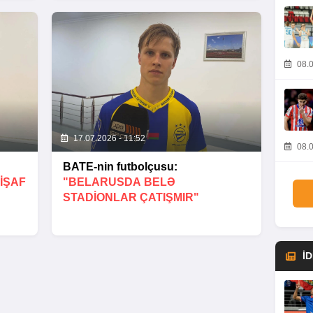
08.0
17.07.2026 - 11:52
08.0
BATE-nin futbolçusu:
IŞAF
"BELARUSDA BELƏ
STADIONLAR ÇATIŞMIR"
İ