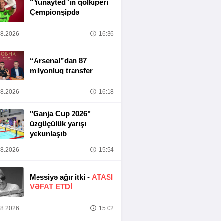
“Yunayted”in qolkiperi
Çempionşipdə
8.2026
16:36
“Arsenal”dan 87
milyonluq transfer
8.2026
16:18
"Ganja Cup 2026"
üzgüçülük yarışı
yekunlaşıb
8.2026
15:54
Messiyə ağır itki -
ATASI
VƏFAT ETDI
8.2026
15:02