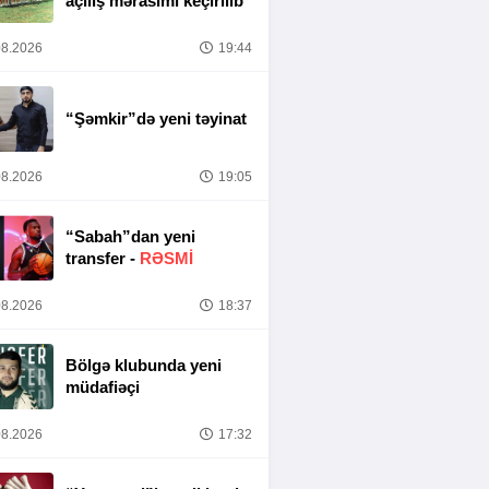
açılış mərasimi keçirilib
8.2026
19:44
“Şəmkir”də yeni təyinat
8.2026
19:05
“Sabah”dan yeni
transfer -
RƏSMİ
8.2026
18:37
Bölgə klubunda yeni
müdafiəçi
8.2026
17:32