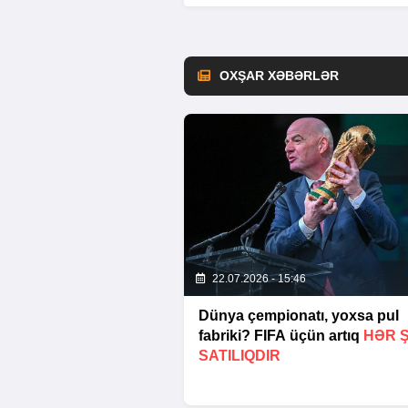
OXŞAR XƏBƏRLƏR
22.07.2026 - 15:46
Dünya çempionatı, yoxsa pul
fabriki? FIFA üçün artıq
HƏR 
SATILIQDIR