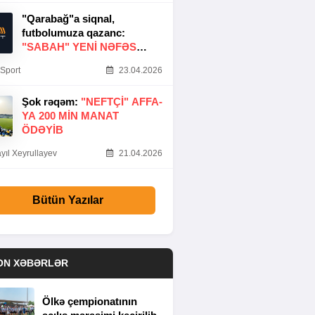
"Qarabağ"a siqnal,
futbolumuza qazanc:
"SABAH" YENI NƏFƏS
GƏTIRDI
Sport
23.04.2026
Şok rəqəm:
"NEFTÇI" AFFA-
YA 200 MIN MANAT
ÖDƏYIB
yıl Xeyrullayev
21.04.2026
Bütün Yazılar
ON XƏBƏRLƏR
Ölkə çempionatının