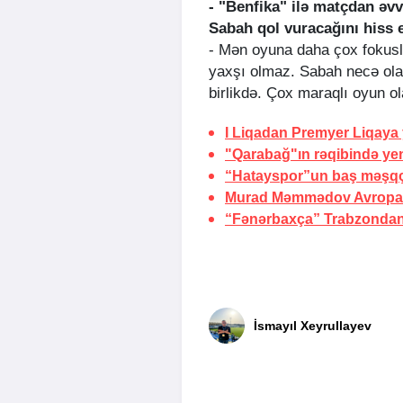
- "Benfika" ilə matçdan əvv
Sabah qol vuracağını hiss 
- Mən oyuna daha çox fokus
yaxşı olmaz. Sabah necə ola
birlikdə. Çox maraqlı oyun o
I Liqadan Premyer Liqay
"Qarabağ"ın rəqibində yen
“Hatayspor”un baş məşqçis
Murad Məmmədov Avropa
“Fənərbaxça” Trabzondan
İsmayıl Xeyrullayev