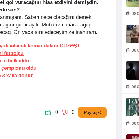
əl qol vuracağını hiss etdiyini demişdin.
edirsən?
08.0
lanmışam. Sabah necə olacağını demək
cağını görəcəyik. Mübarizə aparacağıq
lacaq. Ən yaxşısını edəcəyimizə inanıram.
a yüksələcək komandalara
GÜZƏŞT
08.0
i futbolçu
i bəlli oldu
 çempionu
oldu
 3 xalla
dönür
08.0
0
0
Paylaş
08.0