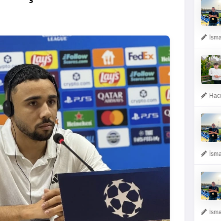
İsma
Hacı
İsma
İsma