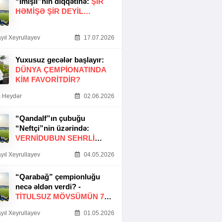
“İmişli”nin diqqətinə:
ŞIR
HƏMIŞƏ ŞIR DEYIL…
yıl Xeyrullayev
17.07.2026
Yuxusuz gecələr başlayır:
DÜNYA ÇEMPIONATINDA
KIM FAVORITDIR?
 Heydər
02.06.2026
“Qandalf”ın çubuğu
“Neftçi”nin üzərində:
VERNİDUBUN SEHRLİ
TOXUNUŞU
yıl Xeyrullayev
04.05.2026
“Qarabağ” çempionluğu
necə əldən verdi? -
TITULSUZ MÖVSÜMÜN 7
SƏBƏBI
yıl Xeyrullayev
01.05.2026