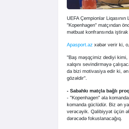
UEFA Çempionlar Liqasının Li
"Kopenhagen" matçından önc
mətbuat konfransında iştirak
Apasport.az
xəbər verir ki, o,
"Baş məşqçimiz dediyi kimi
xalqını sevindirməyə çalışa
da bizi motivasiya edir ki,
gözəldir".
- Sabahkı matçla bağlı pr
- "Kopenhagen" əla komandadı
komanda güclüdür. Biz ən 
verəcəyik. Qalibiyyət üçün 
dərəcədə fokuslanacağıq.