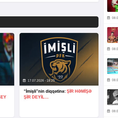
08.0
08.0
08.0
17.07.2026 - 18:25
“İmişli”nin diqqətinə:
ŞIR HƏMIŞƏ
ŞEY
ŞIR DEYIL…
08.0