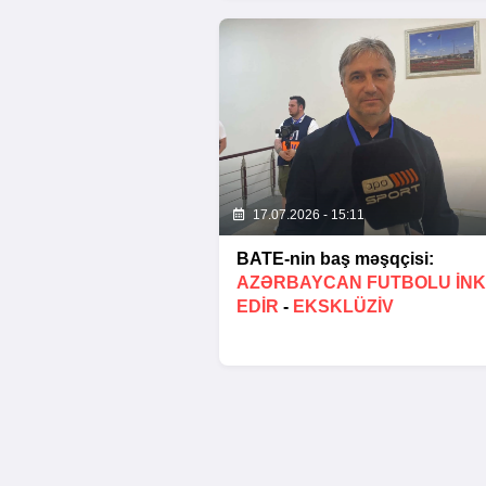
17.07.2026 - 15:11
BATE-nin baş məşqçisi:
AZƏRBAYCAN FUTBOLU INK
EDIR
-
EKSKLÜZİV