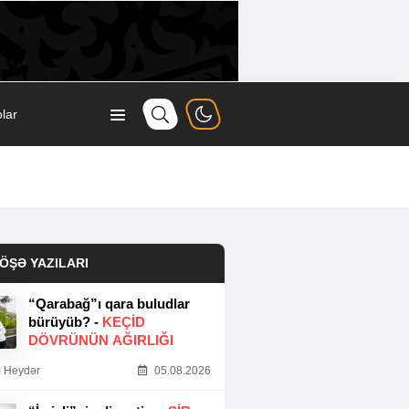
lar
ÖŞƏ YAZILARI
“Qarabağ”ı qara buludlar
bürüyüb? -
KEÇID
DÖVRÜNÜN AĞIRLIĞI
 Heydər
05.08.2026