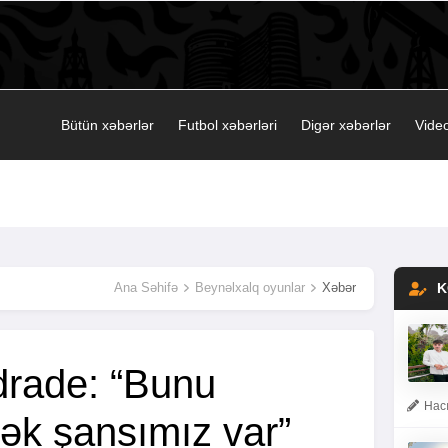
Bütün xəbərlər
Futbol xəbərləri
Digər xəbərlər
Video
Ana Səhifə
Beynəlxalq oyunlar
Xəbər
K
rade: “Bunu
Hacı
ək şansımız var”