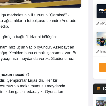
qa mərhələsinin II turunun "Qarabağ" -
ə ağdamlıların futbolçusu Leandro Andrade
APA 
 edib.
 görüşlə bağlı fikirlərini bölüşüb:
, hamımız üçün vacib oyundur. Azərbaycan
İsma
cağıq. Yenidən bunu etmək şansımız var. Bu
 ən yaxşımızı meydanda verək. Stadionumuz
oqnozun necədir?
r. Çempionlar Liqasıdır. Hər bir
yaxşımızı və maksimumuzu meydanda
S
əlimizdən gələni edəcəyik. Oyuna tam