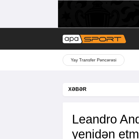
Yay Transfer Pəncərəsi
XƏBƏR
Leandro And
yenidən etm