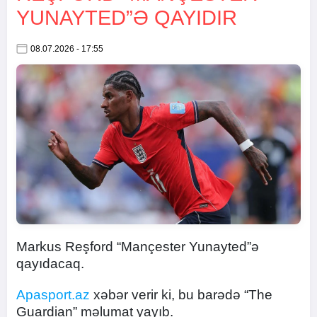
YUNAYTED”Ə QAYIDIR
08.07.2026 - 17:55
Markus Reşford “Mançester Yunayted”ə
qayıdacaq.
Apasport.az
xəbər verir ki, bu barədə “The
Guardian” məlumat yayıb.