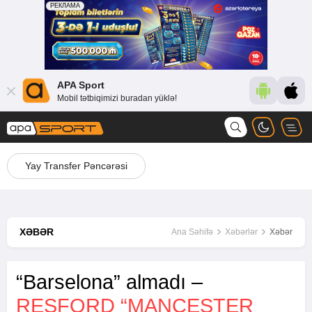
APA Sport
Mobil tətbiqimizi buradan yüklə!
Yay Transfer Pəncərəsi
XƏBƏR
Ana Səhifə
Xəbərlər
Xəbər
“Barselona” almadı –
REŞFORD “MANÇESTER