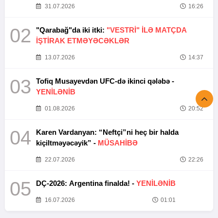
31.07.2026
16:26
02
"Qarabağ"da iki itki:
"VESTRİ" İLƏ MATÇDA
İŞTİRAK ETMƏYƏCƏKLƏR
13.07.2026
14:37
03
Tofiq Musayevdən UFC-də ikinci qələbə -
YENİLƏNİB
01.08.2026
20:52
04
Karen Vardanyan: “Neftçi”ni heç bir halda
kiçiltməyəcəyik” -
MÜSAHİBƏ
22.07.2026
22:26
05
DÇ-2026: Argentina finalda! -
YENİLƏNİB
16.07.2026
01:01