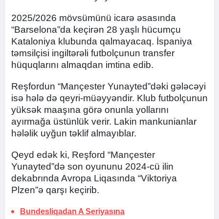
2025/2026 mövsümünü icarə əsasında
“Barselona”da keçirən 28 yaşlı hücumçu
Kataloniya klubunda qalmayacaq. İspaniya
təmsilçisi ingiltərəli futbolçunun transfer
hüquqlarını almaqdan imtina edib.
Reşfordun “Mançester Yunayted”dəki gələcəyi
isə hələ də qeyri-müəyyəndir. Klub futbolçunun
yüksək maaşına görə onunla yollarını
ayırmağa üstünlük verir. Lakin mankunianlar
hələlik uyğun təklif almayıblar.
Qeyd edək ki, Reşford “Mançester
Yunayted”də son oyununu 2024-cü ilin
dekabrında Avropa Liqasında “Viktoriya
Plzen”ə qarşı keçirib.
Bundesliqadan A Seriyasına