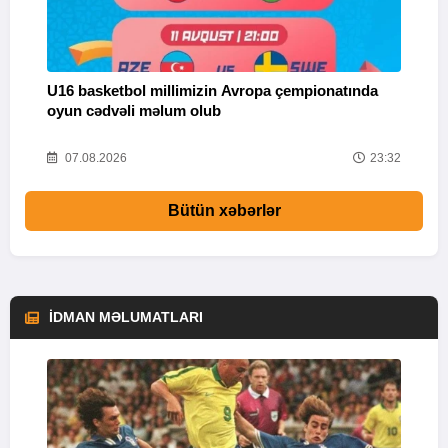
U16 basketbol millimizin Avropa çempionatında
M
oyun cədvəli məlum olub
58
07.08.2026
23:32
Bütün xəbərlər
İDMAN MƏLUMATLARI