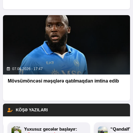
07.08.2026 - 17:47
Mövsümöncəsi məşqlərə qatılmaqdan imtina edib
KÖŞƏ YAZILARI
Yuxusuz gecələr başlayır:
“Qandalf”