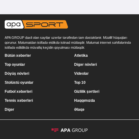
APA GROUP daxil olan saytlar uzerlər tərəfindən tam dəstəklənir. Müəllif hüquqları
qorunur. Məlumatdan istifadə etdikdə istinad mütləqdir. Məlumat internet səhifələrində
istifadə edildikdə müvafiq keçidin qoyulması mütləqdir.
Bütün xəbərlər
Atletika
Top oyunlar
Digər növləri
Döyüş növləri
Videolar
Stolüstü oyunlar
Top 10
Futbol xəbərləri
Gizlilik şərtləri
Tennis xəbərləri
Haqqımızda
Digər
Əlaqə