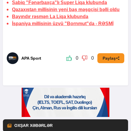
Sabiq "Fənərbaxça"lı Super Liqa klubunda
Qazaxıstan millisinin yeni baş məşqçisi bəlli oldu
Bayındır rəsmən La Liqa klubunda
İspaniya millisinin üzvü "Bornmut"da -
RƏSMİ
0
0
APA Sport
Paylaş
OXŞAR XƏBƏRLƏR