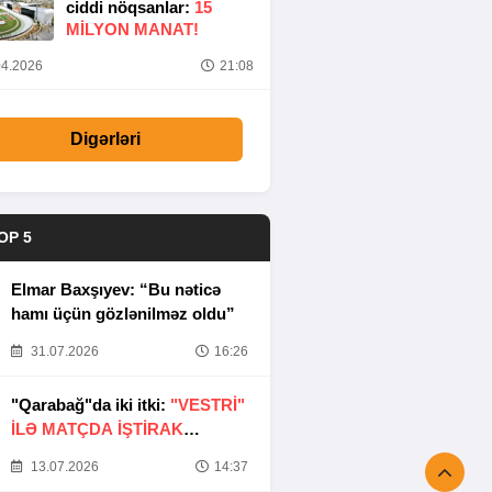
ciddi nöqsanlar:
15
MILYON MANAT!
4.2026
21:08
Digərləri
OP 5
Elmar Baxşıyev: “Bu nəticə
hamı üçün gözlənilməz oldu”
31.07.2026
16:26
"Qarabağ"da iki itki:
"VESTRİ"
İLƏ MATÇDA İŞTİRAK
ETMƏYƏCƏKLƏR
13.07.2026
14:37