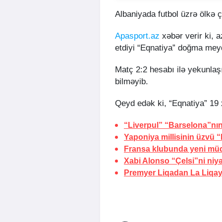
Albaniyada futbol üzrə ölkə ç
Apasport.az
xəbər verir ki, 
etdiyi “Eqnatiya” doğma meyda
Matç 2:2 hesabı ilə yekunla
bilməyib.
Qeyd edək ki, “Eqnatiya” 19 x
“Liverpul” “Barselona”nın
Yaponiya millisinin üzvü “
Fransa klubunda yeni müq
Xabi Alonso “Çelsi”ni niyə
Premyer Liqadan La Liqa