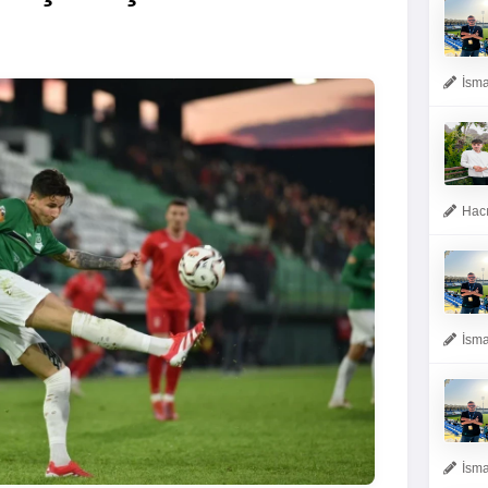
İsma
Hacı
İsma
İsma