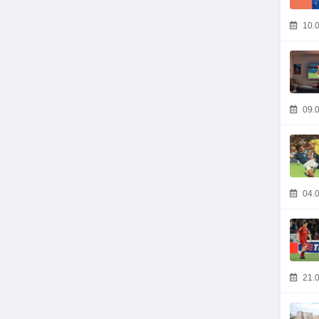
10.0
09.0
04.0
21.0