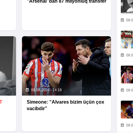
“Arsenal”dan 87 milyonluq transfer
08.0
08.0
08.08.2026 - 14:18
08.0
T
Simeone: “Alvares bizim üçün çox
vacibdir”
08.0