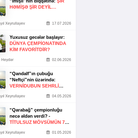
“İmişli”nin diqqətinə:
ŞIR
HƏMIŞƏ ŞIR DEYIL…
yıl Xeyrullayev
17.07.2026
Yuxusuz gecələr başlayır:
DÜNYA ÇEMPIONATINDA
KIM FAVORITDIR?
 Heydər
02.06.2026
“Qandalf”ın çubuğu
“Neftçi”nin üzərində:
VERNİDUBUN SEHRLİ
TOXUNUŞU
yıl Xeyrullayev
04.05.2026
“Qarabağ” çempionluğu
necə əldən verdi? -
TITULSUZ MÖVSÜMÜN 7
SƏBƏBI
yıl Xeyrullayev
01.05.2026