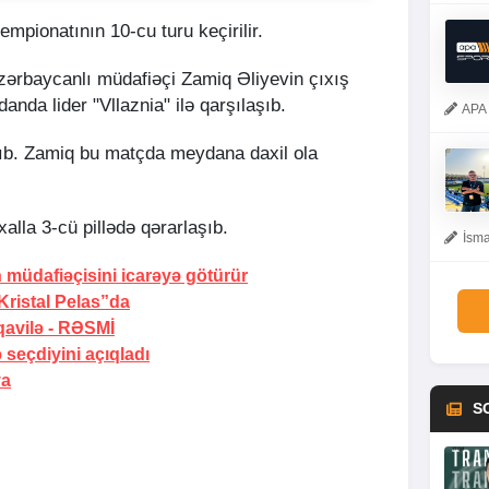
empionatının 10-cu turu keçirilir.
azərbaycanlı müdafiəçi Zamiq Əliyevin çıxış
nda lider "Vllaznia" ilə qarşılaşıb.
APA 
şıb. Zamiq bu matçda meydana daxil ola
alla 3-cü pillədə qərarlaşıb.
İsma
 müdafiəçisini icarəyə götürür
Kristal Pelas”da
avilə -
RƏSMİ
 seçdiyini açıqladı
ya
S