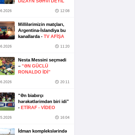
DIZAYN SƏHVI DEYIL
6.2026
12:08
Millilərimizin matçları,
Argentina-İslandiya bu
kanallarda -
TV AFİŞA
6.2026
11:20
Nesta Messini seçmədi
–
“ƏN GÜCLÜ
RONALDO IDI”
6.2026
20:11
“Ən biabırçı
hərəkətlərimdən biri idi”
-
ETIRAF -
VİDEO
5.2026
16:04
İdman komplekslərində