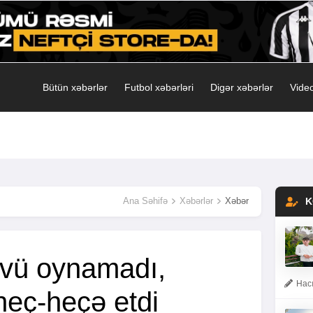
Bütün xəbərlər
Futbol xəbərləri
Digər xəbərlər
Video
Ana Səhifə
Xəbərlər
Xəbər
K
üzvü oynamadı,
Hacı
eç-heçə etdi