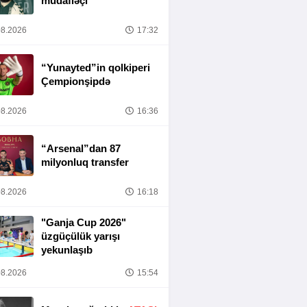
müdafiəçi
8.2026
17:32
“Yunayted”in qolkiperi
Çempionşipdə
8.2026
16:36
“Arsenal”dan 87
milyonluq transfer
8.2026
16:18
"Ganja Cup 2026"
üzgüçülük yarışı
yekunlaşıb
8.2026
15:54