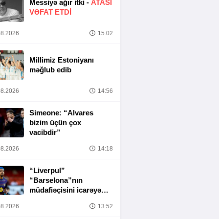
Messiyə ağır itki -
ATASI
VƏFAT ETDI
8.2026
15:02
Millimiz Estoniyanı
məğlub edib
8.2026
14:56
Simeone: “Alvares
bizim üçün çox
vacibdir”
8.2026
14:18
“Liverpul”
“Barselona”nın
müdafiəçisini icarəyə
götürür
8.2026
13:52