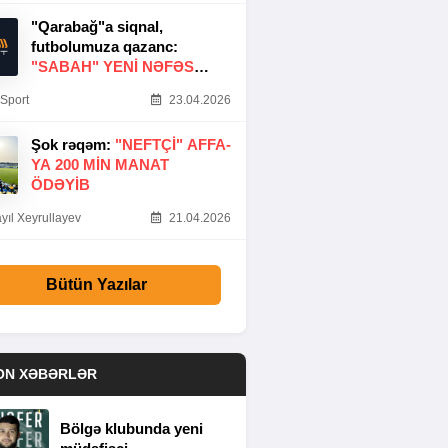
"Qarabağ"a siqnal,
futbolumuza qazanc:
"SABAH" YENI NƏFƏS
GƏTIRDI
Sport
23.04.2026
Şok rəqəm:
"NEFTÇI" AFFA-
YA 200 MIN MANAT
ÖDƏYIB
yıl Xeyrullayev
21.04.2026
Bütün Yazılar
ON XƏBƏRLƏR
Bölgə klubunda yeni