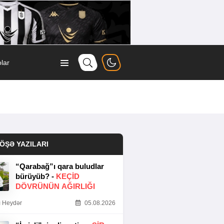
lar
ÖŞƏ YAZILARI
“Qarabağ”ı qara buludlar
bürüyüb? -
KEÇID
DÖVRÜNÜN AĞIRLIĞI
 Heydər
05.08.2026