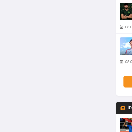
08.0
08.0
İ