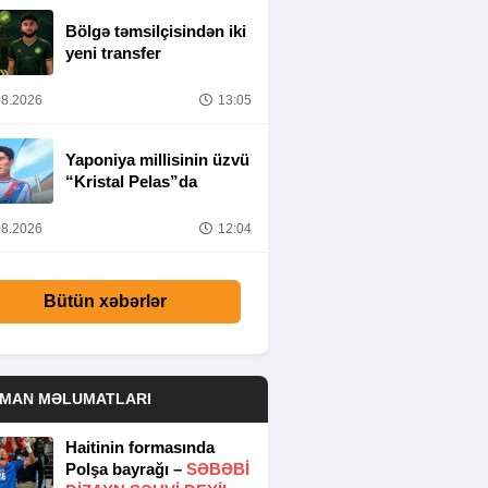
Bölgə təmsilçisindən iki
yeni transfer
8.2026
13:05
Yaponiya millisinin üzvü
“Kristal Pelas”da
8.2026
12:04
Bütün xəbərlər
DMAN MƏLUMATLARI
Haitinin formasında
Polşa bayrağı –
SƏBƏBI