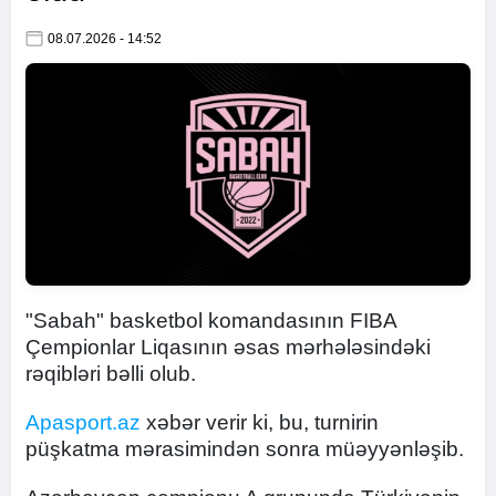
08.07.2026 - 14:52
"Sabah" basketbol komandasının FIBA
Çempionlar Liqasının əsas mərhələsindəki
rəqibləri bəlli olub.
Apasport.az
xəbər verir ki, bu, turnirin
püşkatma mərasimindən sonra müəyyənləşib.