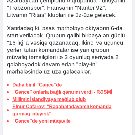
Azərbaycan çempionu A qrupunda Türkiyənin
"Trabzonspor", Fransanın "Nanter 92",
Litvanın "Ritas" klubları ilə üz-üzə gələcək.
Xatırladaq ki, əsas mərhələyə oktyabrın 6-da
start veriləcək. Qrupun qalibi birbaşa ən güclü
"16-lığ"a vəsiqə qazanacaq. İkinci və üçüncü
yerləri tutan komandalar isə yan qrupun
müvafiq təmsilçiləri ilə 3 oyunluq seriyada 2
qələbəyədək davam edən "play-in"
mərhələsində üz-üzə gələcəklər.
Daha bir il "Gəncə"də
“Gəncə” onlarla bağlı qərarını verdi -
RƏSMİ
Millimiz İslandiyaya məğlub olub
Elnur Cəfərov: "Rəqabətədavamlı komanda
qurmaq istəyirik"
“Gəncə”də yeni müqavilə