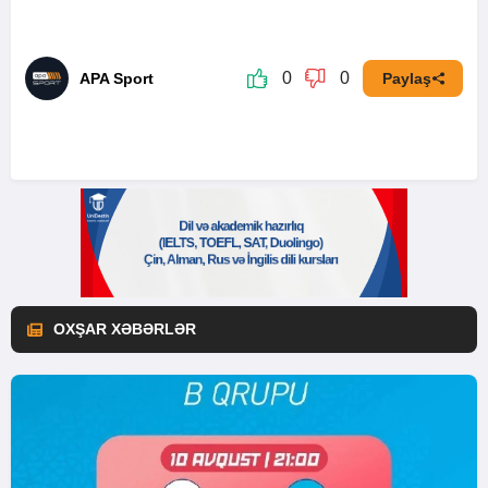
0
0
APA Sport
Paylaş
OXŞAR XƏBƏRLƏR