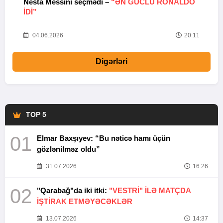
Nesta Messini seçmədi –
“ƏN GÜCLÜ RONALDO
“
IDI”
V
20
04.06.2026
20:11
Digərləri
TOP 5
01
Elmar Baxşıyev: “Bu nəticə hamı üçün
gözlənilməz oldu”
31.07.2026
16:26
02
"Qarabağ"da iki itki:
"VESTRİ" İLƏ MATÇDA
İŞTİRAK ETMƏYƏCƏKLƏR
13.07.2026
14:37