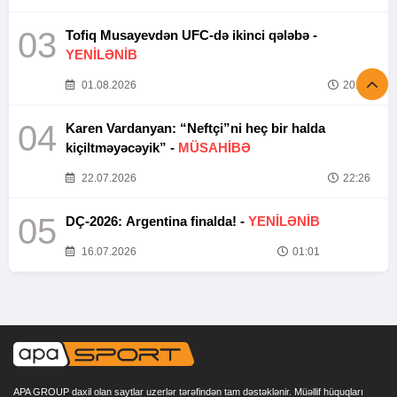
03
Tofiq Musayevdən UFC-də ikinci qələbə -
YENİLƏNİB
01.08.2026
20:52
04
Karen Vardanyan: “Neftçi”ni heç bir halda
kiçiltməyəcəyik” -
MÜSAHİBƏ
22.07.2026
22:26
05
DÇ-2026: Argentina finalda! -
YENİLƏNİB
16.07.2026
01:01
APA GROUP daxil olan saytlar uzerlər tərəfindən tam dəstəklənir. Müəllif hüquqları