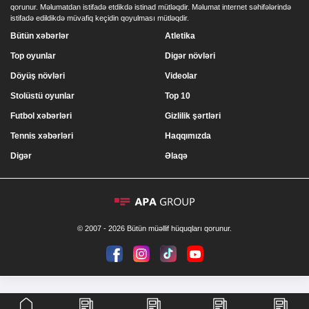
qorunur. Məlumatdan istifadə etdikdə istinad mütləqdir. Məlumat internet səhifələrində
istifadə edildikdə müvafiq keçidin qoyulması mütləqdir.
Bütün xəbərlər
Atletika
Top oyunlar
Digər növləri
Döyüş növləri
Videolar
Stolüstü oyunlar
Top 10
Futbol xəbərləri
Gizlilik şərtləri
Tennis xəbərləri
Haqqımızda
Digər
Əlaqə
© 2007 - 2026 Bütün müəllif hüquqları qorunur.