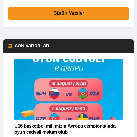
Bütün Yazılar
SON XƏBƏRLƏR
U16 basketbol millimizin Avropa çempionatında
M
oyun cədvəli məlum olub