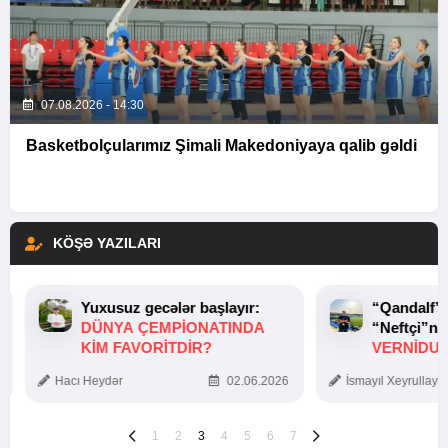
07.08.2026 - 14:30
Basketbolçularımız Şimali Makedoniyaya qalib gəldi
KÖŞƏ YAZILARI
Yuxusuz gecələr başlayır:
“Qandalf”
DÜNYA ÇEMPIONATINDA
“Neftçi”ni
KIM FAVORITDIR?
VERNİDUB
TOXUNUŞ
Hacı Heydər
02.06.2026
İsmayıl Xeyrullaye
1
2
3
4
5
6
7