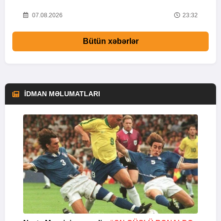
58
07.08.2026
23:32
Bütün xəbərlər
İDMAN MƏLUMATLARI