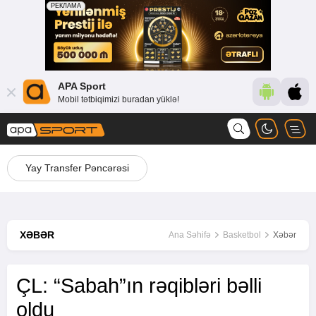
APA Sport
Mobil tətbiqimizi buradan yüklə!
Yay Transfer Pəncərəsi
XƏBƏR
Ana Səhifə
Basketbol
Xəbər
ÇL: “Sabah”ın rəqibləri bəlli
oldu