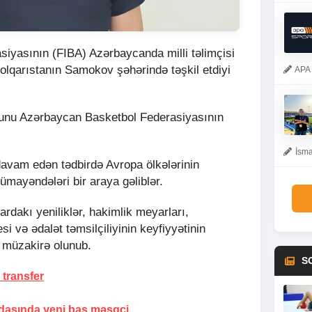
iyasının (FIBA) Azərbaycanda milli təlimçisi
qarıstanın Samokov şəhərində təşkil etdiyi
APA 
bunu Azərbaycan Basketbol Federasiyasının
İsma
avam edən tədbirdə Avropa ölkələrinin
ümayəndələri bir araya gəliblər.
rdakı yeniliklər, hakimlik meyarları,
si və ədalət təmsilçiliyinin keyfiyyətinin
r müzakirə olunub.
S
transfer
dasında yeni baş məşqçi