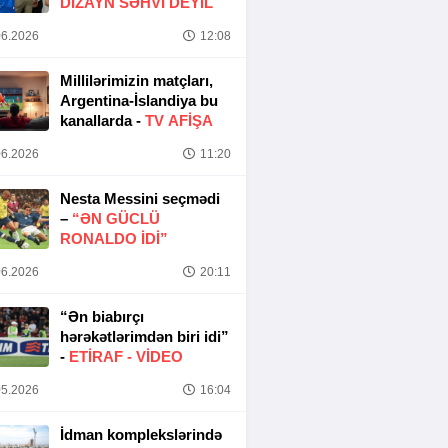
DIZAYN SƏHVI DEYIL
6.2026
12:08
Millilərimizin matçları,
Argentina-İslandiya bu
kanallarda -
TV AFİŞA
6.2026
11:20
Nesta Messini seçmədi
–
“ƏN GÜCLÜ
RONALDO IDI”
6.2026
20:11
“Ən biabırçı
hərəkətlərimdən biri idi”
-
ETIRAF -
VİDEO
5.2026
16:04
İdman komplekslərində