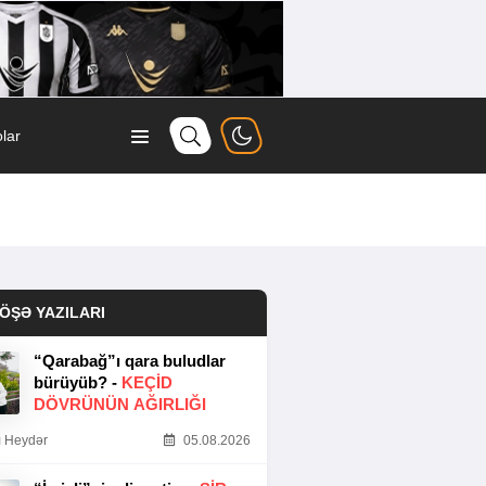
lar
ÖŞƏ YAZILARI
“Qarabağ”ı qara buludlar
bürüyüb? -
KEÇID
DÖVRÜNÜN AĞIRLIĞI
 Heydər
05.08.2026