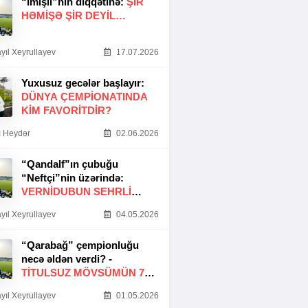
“İmişli”nin diqqətinə:
ŞIR
HƏMIŞƏ ŞIR DEYIL…
yıl Xeyrullayev
17.07.2026
Yuxusuz gecələr başlayır:
DÜNYA ÇEMPIONATINDA
KIM FAVORITDIR?
 Heydər
02.06.2026
“Qandalf”ın çubuğu
“Neftçi”nin üzərində:
VERNİDUBUN SEHRLİ
TOXUNUŞU
yıl Xeyrullayev
04.05.2026
“Qarabağ” çempionluğu
necə əldən verdi? -
TITULSUZ MÖVSÜMÜN 7
SƏBƏBI
yıl Xeyrullayev
01.05.2026