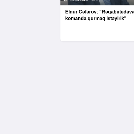
Elnur Cəfərov: "Rəqabətədava
komanda qurmaq istəyirik"