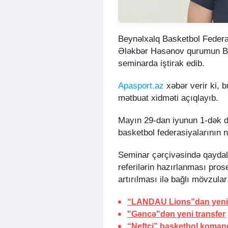
Beynəlxalq Basketbol Federas
Ələkbər Həsənov qurumun Bol
seminarda iştirak edib.
Apasport.az
xəbər verir ki, 
mətbuat xidməti açıqlayıb.
Mayın 29-dan iyunun 1-dək d
basketbol federasiyalarının n
Seminar çərçivəsində qaydala
referilərin hazırlanması prose
artırılması ilə bağlı mövzula
“LANDAU Lions”dan yeni 
"Gəncə"dən yeni transfer
“Neftçi” basketbol koman