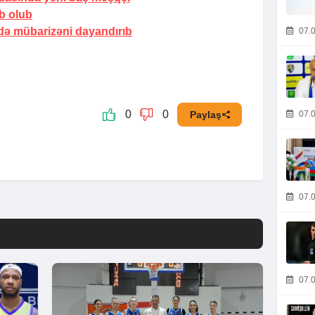
ub olub
də mübarizəni dayandırıb
07.0
0
0
07.0
Paylaş
07.0
07.0