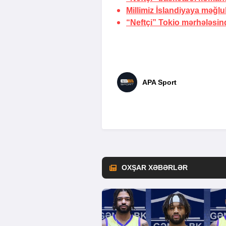
Millimiz İslandiyaya məğl
“Neftçi” Tokio mərhələsin
APA Sport
OXŞAR XƏBƏRLƏR