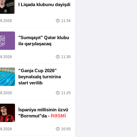
I Liqada klubunu dəyişdi
8.2026
11:34
"Sumqayıt" Qətər klubu
ilə qarşılaşacaq
8.2026
11:30
“Ganja Cup 2026”
beynəlxalq turnirinə
start verilib
8.2026
11:25
İspaniya millisinin üzvü
"Bornmut"da -
RƏSMİ
8.2026
10:55