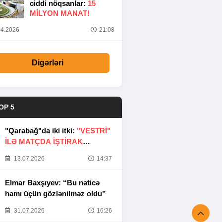
ciddi nöqsanlar:
15
MILYON MANAT!
4.2026
21:08
Digərləri
OP 5
"Qarabağ"da iki itki:
"VESTRİ"
İLƏ MATÇDA İŞTİRAK
ETMƏYƏCƏKLƏR
13.07.2026
14:37
Elmar Baxşıyev: “Bu nəticə
hamı üçün gözlənilməz oldu”
31.07.2026
16:26