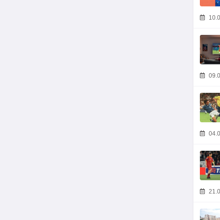
10.0
09.0
04.0
21.0