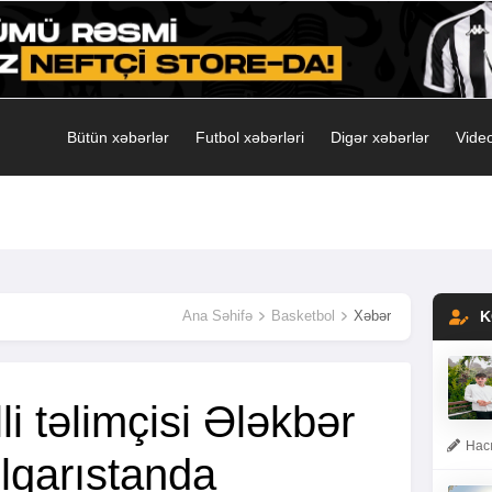
Bütün xəbərlər
Futbol xəbərləri
Digər xəbərlər
Video
Ana Səhifə
Basketbol
Xəbər
K
li təlimçisi Ələkbər
Hacı
lqarıstanda