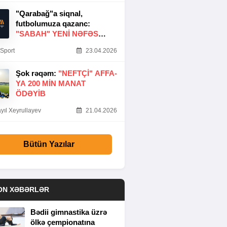
"Qarabağ"a siqnal,
futbolumuza qazanc:
"SABAH" YENI NƏFƏS
GƏTIRDI
Sport
23.04.2026
Şok rəqəm:
"NEFTÇI" AFFA-
YA 200 MIN MANAT
ÖDƏYIB
yıl Xeyrullayev
21.04.2026
Bütün Yazılar
ON XƏBƏRLƏR
Bədii gimnastika üzrə
ölkə çempionatına