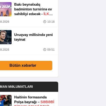
Bakı beynəlxalq
badminton turnirinə ev
sahibliyi edəcək -
İLK
DƏFƏ
8.2026
10:18
Uruqvay millisində yeni
təyinat
8.2026
09:51
Bütün xəbərlər
DMAN MƏLUMATLARI
Haitinin formasında
Polşa bayrağı –
SƏBƏBI