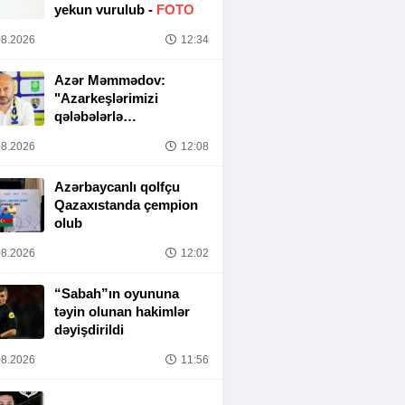
yekun vurulub -
FOTO
8.2026
12:34
Azər Məmmədov:
"Azarkeşlərimizi
qələbələrlə
sevindirəcəyik"
8.2026
12:08
Azərbaycanlı qolfçu
Qazaxıstanda çempion
olub
8.2026
12:02
“Sabah”ın oyununa
təyin olunan hakimlər
dəyişdirildi
8.2026
11:56