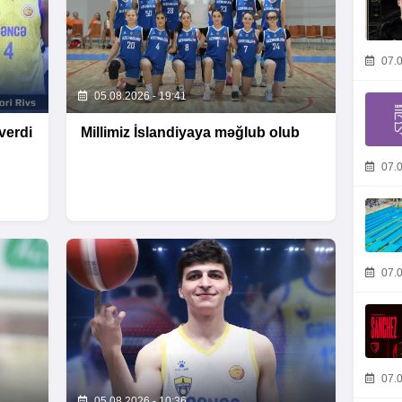
07.0
05.08.2026 - 19:41
verdi
Millimiz İslandiyaya məğlub olub
07.0
07.0
07.0
05.08.2026 - 10:36