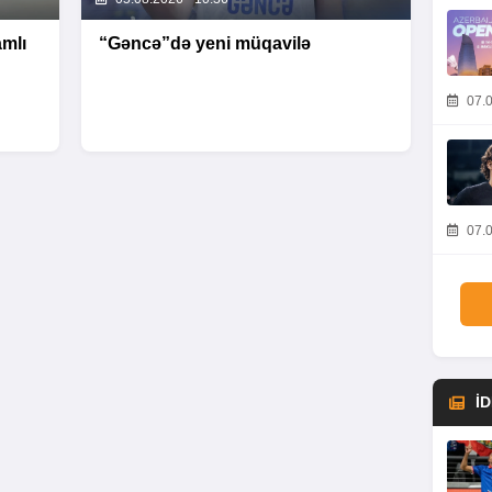
mlı
“Gəncə”də yeni müqavilə
07.0
07.0
İ