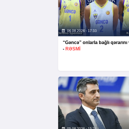
06.08.2026 - 17:33
“Gəncə” onlarla bağlı qərarını 
-
RƏSMİ
05.08.2026 - 15:24