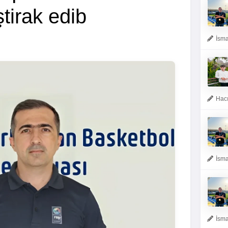
tirak edib
İsma
Hacı
İsma
İsma