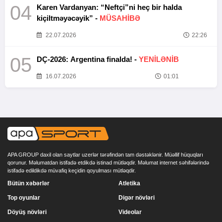
04
Karen Vardanyan: “Neftçi”ni heç bir halda
kiçiltməyəcəyik” -
MÜSAHİBƏ
22.07.2026
22:26
05
DÇ-2026: Argentina finalda! -
YENİLƏNİB
16.07.2026
01:01
APA GROUP daxil olan saytlar uzerlər tərəfindən tam dəstəklənir. Müəllif hüquqları
qorunur. Məlumatdan istifadə etdikdə istinad mütləqdir. Məlumat internet səhifələrində
istifadə edildikdə müvafiq keçidin qoyulması mütləqdir.
Bütün xəbərlər
Atletika
Top oyunlar
Digər növləri
Döyüş növləri
Videolar