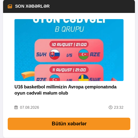
SON XƏBƏRLƏR
U16 basketbol millimizin Avropa çempionatında
M
oyun cədvəli məlum olub
58
07.08.2026
23:32
Bütün xəbərlər