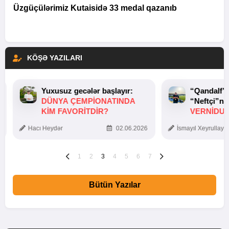
Üzgüçülərimiz Kutaisidə 33 medal qazanıb
KÖŞƏ YAZILARI
Yuxusuz gecələr başlayır:
“Qandalf”
DÜNYA ÇEMPIONATINDA
“Neftçi”ni
KIM FAVORITDIR?
VERNİDUB
TOXUNUŞ
Hacı Heydər
02.06.2026
İsmayıl Xeyrullaye
1
2
3
4
5
6
7
Bütün Yazılar