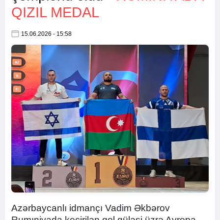
QIZIL MEDAL
15.06.2026 - 15:58
Azərbaycanlı idmançı Vadim Əkbərov
Rumıniyada keçirilən qol güləşi üzrə Avropa