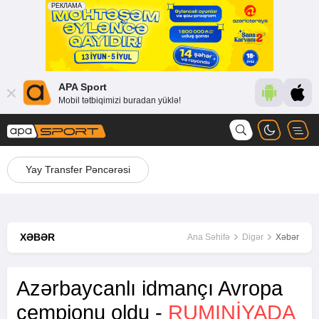
APA Sport
Mobil tətbiqimizi buradan yüklə!
Yay Transfer Pəncərəsi
XƏBƏR
Ana Səhifə
Digər
Xəbər
Azərbaycanlı idmançı Avropa
çempionu oldu -
RUMINIYADA