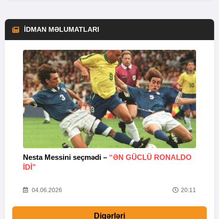
İDMAN MƏLUMATLARI
Nesta Messini seçmədi –
“ƏN GÜCLÜ RONALDO
“
IDI”
V
20
04.06.2026
20:11
Digərləri