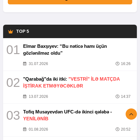
TOP 5
01
Elmar Baxşıyev: “Bu nəticə hamı üçün
gözlənilməz oldu”
31.07.2026
16:26
02
"Qarabağ"da iki itki:
"VESTRİ" İLƏ MATÇDA
İŞTİRAK ETMƏYƏCƏKLƏR
13.07.2026
14:37
03
Tofiq Musayevdən UFC-də ikinci qələbə -
YENİLƏNİB
01.08.2026
20:52