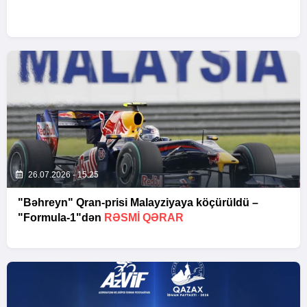
26.07.2026 - 15:25
"Bəhreyn" Qran-prisi Malayziyaya köçürüldü –
"Formula-1"dən
RƏSMI QƏRAR