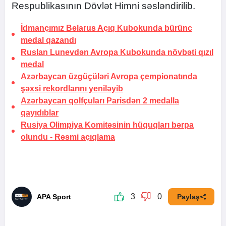
Respublikasının Dövlət Himni səsləndirilib.
İdmançımız Belarus Açıq Kubokunda bürünc
medal qazandı
Ruslan Lunevdən Avropa Kubokunda növbəti qızıl
medal
Azərbaycan üzgüçüləri Avropa çempionatında
şəxsi rekordlarını yeniləyib
Azərbaycan qolfçuları Parisdən 2 medalla
qayıdıblar
Rusiya Olimpiya Komitəsinin hüquqları bərpa
olundu -
Rəsmi açıqlama
3
0
APA Sport
Paylaş