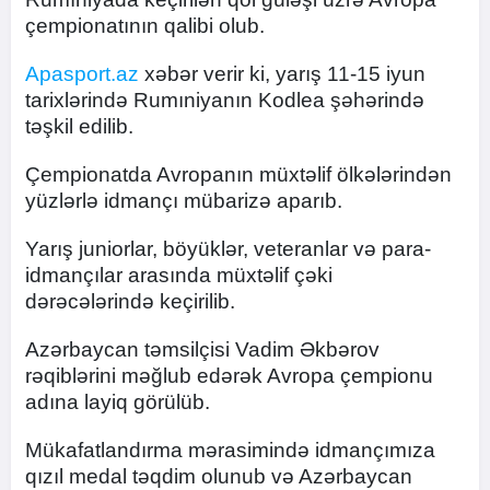
çempionatının qalibi olub.
Apasport.az
xəbər verir ki, yarış 11-15 iyun
tarixlərində Rumıniyanın Kodlea şəhərində
təşkil edilib.
Çempionatda Avropanın müxtəlif ölkələrindən
yüzlərlə idmançı mübarizə aparıb.
Yarış juniorlar, böyüklər, veteranlar və para-
idmançılar arasında müxtəlif çəki
dərəcələrində keçirilib.
Azərbaycan təmsilçisi Vadim Əkbərov
rəqiblərini məğlub edərək Avropa çempionu
adına layiq görülüb.
Mükafatlandırma mərasimində idmançımıza
qızıl medal təqdim olunub və Azərbaycan